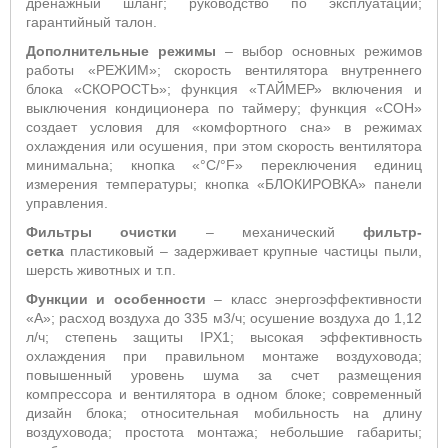
дренажный шланг; руководство по эксплуатации;
гарантийный талон.
Дополнительные режимы
– выбор основных режимов
работы «РЕЖИМ»;
скорость вентилятора внутреннего
блока «СКОРОСТЬ»;
функция «ТАЙМЕР» включения и
выключения кондиционера по таймеру; функция «СОН»
создает условия для «комфортного сна» в режимах
охлаждения или осушения, при этом скорость вентилятора
минимальна; кнопка «°С/°
F
» переключения единиц
измерения температуры; кнопка «БЛОКИРОВКА» панели
управления.
Фильтры очистки
– механический
фильтр-
с
етка
пластиковый – задерживает крупные частицы пыли,
шерсть животных и т.п.
Функции и особенности
–
класс энергоэффективности
«А»;
расход воздуха до 335 м3/ч; осушение воздуха до 1,12
л/ч; степень защиты
IPX1
;
высокая эффективность
охлаждения при правильном монтаже воздуховода;
повышенный уровень шума за счет размещения
компрессора и вентилятора в одном блоке; современный
дизайн блока; относительная мобильность на длину
воздуховода; простота монтажа; небольшие габариты;