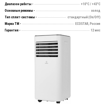
Диапазон работы -
+10°С / +43°С
Основные режимы -
холод
Тип сплит-системы -
стандартный (On/Off)
Марка ТМ -
ECOSTAR, Россия
Гарантия -
12 мес