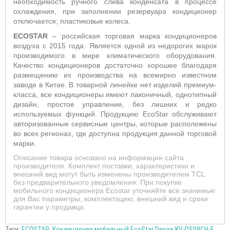
необходимость ручного слива конденсата в процессе
охлаждения, при заполнении резервуара кондиционер
отключается; пластиковые колеса.
ECOSTAR
–
российская торговая марка кондиционеров
воздуха с 2015 года. Является одной из нед
орогих марок
производимого в мире климатического оборудования.
Качество кондиционеров достаточно хорошее благодаря
размещению их производства на всемирно известном
заводе в Китае. В товарной линейке нет изделий премиум-
класса, все кондиционеры имеют лаконичный, однотипный
дизайн, простое управление, без лишних и редко
используемых функций. Продукцию E
coStar
обслуживают
авторизованные сервисные центры, которые расположены
во всех регионах, где доступна продукция данной торговой
марки.
Описание товара основано на информации сайта
производителя. Комплект поставки, характеристики и
внешний вид могут быть изменены производителем TCL
без предварительного уведомления. При покупке
мобильного кондиционера Ecostar уточняйте все значимые
для Вас параметры, комплектацию, внешний вид и сроки
гарантии у продавца.
Теги:
ECOSTAR
,
Кондиционер мобильный EcoStar Desire KV-DS09CH-E