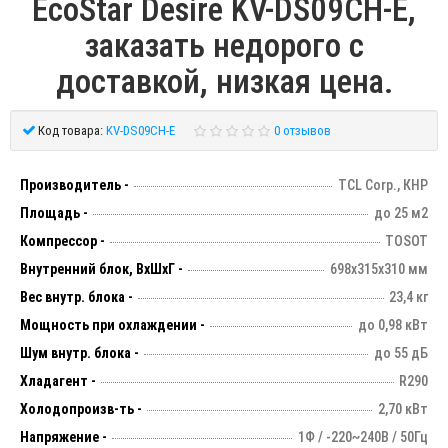
EcoStar Desire KV-DS09CH-E,
заказать недорого с
доставкой, низкая цена.
Код товара:
KV-DS09CH-E
0 отзывов
Производитель -
TCL Corp., КНР
Площадь -
до 25 м2
Компрессор -
TOSOT
Внутренний блок, ВхШхГ -
698х315х310 мм
Вес внутр. блока -
23,4 кг
Мощность при охлаждении -
до 0,98 кВт
Шум внутр. блока -
до 55 дБ
Хладагент -
R290
Холодопроизв-ть -
2,70 кВт
Напряжение -
1Ф / -220~240В / 50Гц