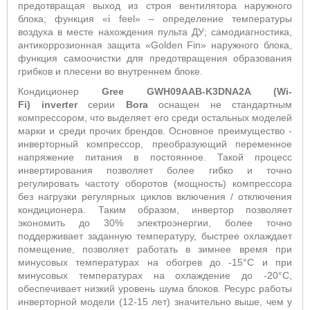
предотвращая выход из строя вентилятора наружного
блока; функция «i feel» – определение температуры
воздуха в месте нахождения пульта ДУ; самодиагностика,
антикоррозионная защита «Golden Fin» наружного блока,
функция самоочистки для предотвращения образования
грибков и плесени во внутреннем блоке.
Кондиционер
Gree
GWH09
AAB
-K3DN
A
2
A
(
Wi
-
Fi
)
inverter
серии
Bora
оснащен не стандартным
компрессором, что выделяет его среди остальных моделей
марки и среди прочих брендов. Основное преимущество -
инверторный компрессор, преобразующий переменное
напряжение питания в постоянное. Такой процесс
инвертирования позволяет более гибко и точно
регулировать частоту оборотов (мощность) компрессора
без нагрузки регулярных циклов включения / отключения
кондиционера. Таким образом, инвертор позволяет
экономить до 30% электроэнергии, более точно
поддерживает заданную температуру, быстрее охлаждает
помещение, позволяет работать в зимнее время при
минусовых температурах на обогрев до -15°С и при
минусовых температурах на охлаждение до -20°С,
обеспечивает низкий уровень шума блоков. Ресурс работы
инверторной модели (12-15 лет) значительно выше, чем у