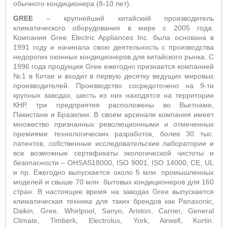
обычного кондиционера (8-10 лет).
GREE
– крупнейший китайский производитель
климатического оборудования в мире с 2005 года.
Компания Gree Electric Appliances Inc. была основана в
1991 году и начинала свою деятельность с производства
недорогих оконных кондиционеров для китайского рынка. С
1996 года продукция Gree ежегодно признается компанией
№1 в Китае и входит в первую десятку ведущих мировых
производителей. Производство сосредоточено на 9-ти
крупных заводах, шесть из них находятся на территории
КНР, три предприятия расположены во Вьетнаме,
Пакистане и Бразилии. В своем арсенале компания имеет
множество признанных революционными и отмеченных
премиями технологических разработок, более 30 тыс.
патентов, собственные исследовательские лаборатории и
все возможные сертификаты экологической чистоты и
безопасности – OHSAS18000, ISO 9001, ISO 14000, CE, UL
и пр. Ежегодно выпускается около 5 млн. промышленных
моделей и свыше 70 млн. бытовых кондиционеров для 160
стран. В настоящее время на заводах Gree выпускается
климатическая техника для таких брендов как Panasonic,
Daikin, Gree, Whirlpool, Sanyo, Ariston, Carrier, General
Climate, Timberk, Electrolux, York, Airwell, Kortin.