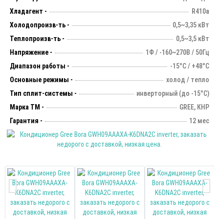
Хладагент -
R410a
Холодопроизв-ть -
0,5~3,35 кВт
Теплопроизв-ть -
0,5~3,5 кВт
Напряжение -
1Ф / -160~270В / 50Гц
Диапазон работы -
-15°С / +48°С
Основные режимы -
холод / тепло
Тип сплит-системы -
инверторный (до -15°С)
Марка ТМ -
GREE, КНР
Гарантия -
12 мес