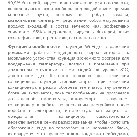
99,9% бактерий, вирусов и источников неприятного запаха,
восстанавливает свои свойства под воздействием прямых
солнечных лучей, поэтому не требует замены;
катехиновый фильтр
– представляет собой натуральный
продукт, входящий в состав зеленого чая, эффективно
уничтожает 95% канцерогенов, вирусов и бактерий, таких
как стафилококк, стрептококк, сальмонелла и пр.
Функции и особенности
– функция Wi-Fi для управления
режимами работы кондиционера через интернет с
мобильного устройства; функция экономного обогрева для
поддержания температуры воздуха в помещении при
длительном отсутствии в нем людей на уровне 8°С,
достаточном для быстрого прогрева при включении
кондиционера; функция «тёплый старт» – при включении
кондиционера в режим обогрева вентилятор внутреннего
блока не включается, пока теплообменник не прогреется
до заданной температуры; авторестарт – возвращает
кондиционер к работе по последним настройкам после
перебоя в электросети; интеллектуальная защита от
обледенения – кондиционер самостоятельно
переключается в режим размораживания, чтобы исключить
образование льда на теплообменнике наружного блока,
активируется этот процесс только когда это необходимо,