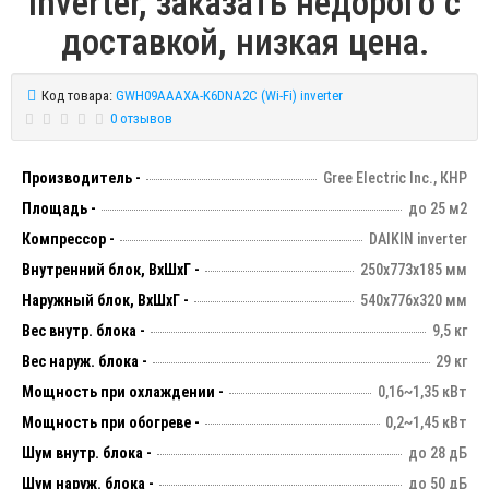
inverter, заказать недорого с
доставкой, низкая цена.
Код товара:
GWH09AAAXA-K6DNA2C (Wi-Fi) inverter
0 отзывов
Производитель -
Gree Electric Inc., КНР
Площадь -
до 25 м2
Компрессор -
DAIKIN inverter
Внутренний блок, ВхШхГ -
250х773х185 мм
Наружный блок, ВхШхГ -
540х776х320 мм
Вес внутр. блока -
9,5 кг
Вес наруж. блока -
29 кг
Мощность при охлаждении -
0,16~1,35 кВт
Мощность при обогреве -
0,2~1,45 кВт
Шум внутр. блока -
до 28 дБ
Шум наруж. блока -
до 50 дБ