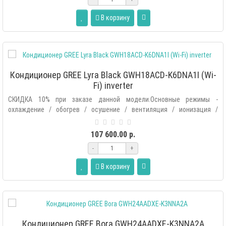
В корзину
Кондиционер GREE Lyra Black GWH18ACD-K6DNA1I (Wi-
Fi) inverter
СКИДКА 10% при заказе данной модели.Основные режимы -
охлаждение / обогрев / осушение / вентиляция / ионизация /
автоматический.Допол..
107 600.00 р.
-
+
В корзину
Кондиционер GREE Bora GWH24AADXE-K3NNA2A