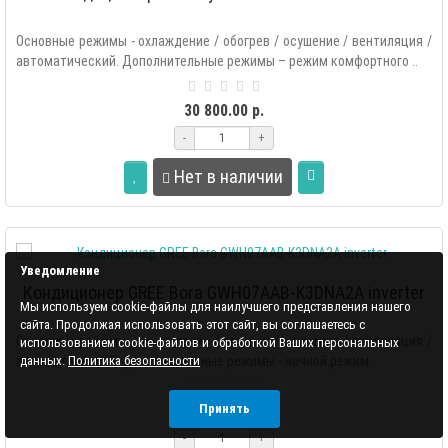
Основные режимы - охлаждение / обогрев / осушение / вентиляция /
автоматический. Дополнительные режимы – режим комфортного ..
30 800.00 р.
-
+
Нет в наличии
Уведомление
Кондиционер GREE Bora GWH07AAB-K3DNA2A inverter
Мы используем cookie-файлы для наилучшего представления нашего
сайта. Продолжая использовать этот сайт, вы соглашаетесь с
Основные режимы - охлаждение / обогрев / осушение / вентиляция /
использованием cookie-файлов и обработкой Ваших персональных
данных.
Политика безопасности
автоматический. Дополнительные режимы - ночной режим ..
Принять
52 150.00 р.
-
+