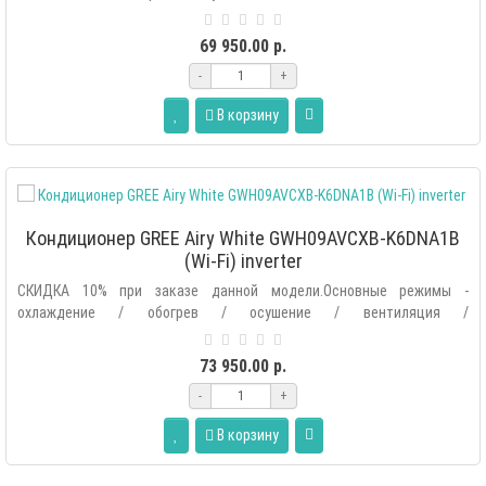
автоматический.Допол..
69 950.00 р.
-
+
В корзину
Кондиционер GREE Airy White GWH09AVCXB-K6DNA1B
(Wi-Fi) inverter
СКИДКА 10% при заказе данной модели.Основные режимы -
охлаждение / обогрев / осушение / вентиляция /
автоматический.Дополнительные р..
73 950.00 р.
-
+
В корзину