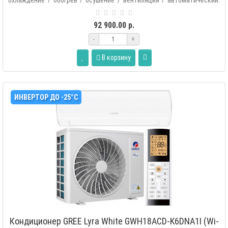
охлаждение / обогрев / осушение / вентиляция / автоматический.
Дополнитель..
92 900.00 р.
-
+
В корзину
ИНВЕРТОР ДО -25°С
Кондиционер GREE Lyra White GWH18ACD-K6DNA1I (Wi-