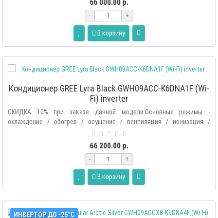
66 000.00 р.
-
+
В корзину
Кондиционер GREE Lyra Black GWH09ACC-K6DNA1F (Wi-
Fi) inverter
СКИДКА 10% при заказе данной модели.Основные режимы -
охлаждение / обогрев / осушение / вентиляция / ионизация /
автоматический.Допол..
66 200.00 р.
-
+
В корзину
ИНВЕРТОР ДО -25°С