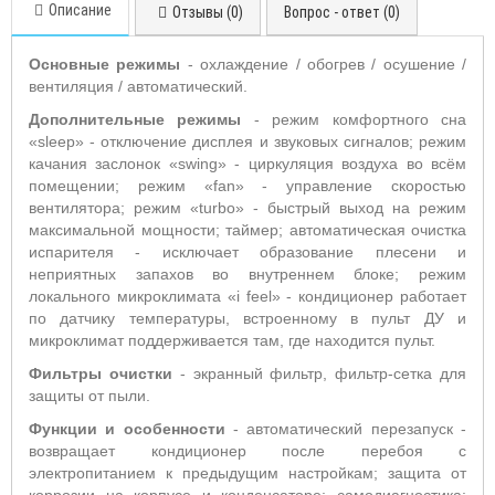
Описание
Отзывы (0)
Вопрос - ответ (0)
Основные режимы
- охлаждение / обогрев / осушение /
вентиляция / автоматический.
Дополнительные режимы
-
режим комфортного сна
«sleep» - отключение дисплея и звуковых сигналов; режим
качания заслонок «swing» - циркуляция воздуха во всём
помещении; режим «fan» - управление скоростью
вентилятора; режим «turbo» - быстрый выход на режим
максимальной мощности; таймер; автоматическая очистка
испарителя - исключает образование плесени и
неприятных запахов во внутреннем блоке; режим
локального микроклимата «i feel» - кондиционер работает
по датчику температуры, встроенному в пульт ДУ и
микроклимат поддерживается там, где находится пульт.
Фильтры очистки
- экранный фильтр, фильтр-сетка для
защиты от пыли.
Функции и о
собенности
- автоматический перезапуск -
возвращает кондиционер после перебоя с
электропитанием к предыдущим настройкам; защита от