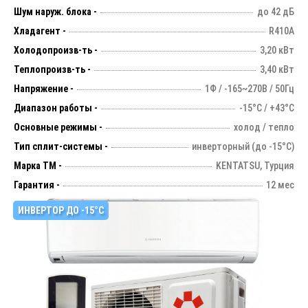
Шум наруж. блока -
до 42 дБ
Хладагент -
R410A
Холодопроизв-ть -
3,20 кВт
Теплопроизв-ть -
3,40 кВт
Напряжение -
1Ф / -165~270В / 50Гц
Диапазон работы -
-15°С / +43°С
Основные режимы -
холод / тепло
Тип сплит-системы -
инверторный (до -15°С)
Марка ТМ -
KENTATSU, Турция
Гарантия -
12 мес
ИНВЕРТОР ДО -15°С