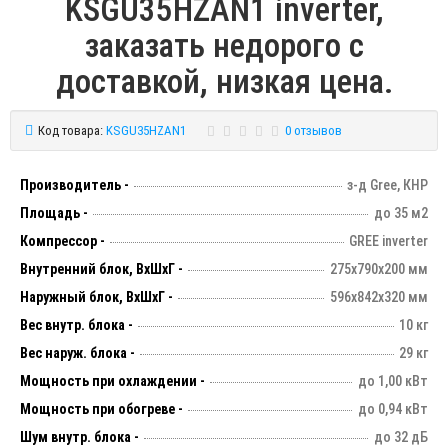
KSGU35HZAN1 inverter,
заказать недорого с
доставкой, низкая цена.
Код товара:
KSGU35HZAN1
0 отзывов
Производитель -
з-д Gree, КНР
Площадь -
до 35 м2
Компрессор -
GREE inverter
Внутренний блок, ВхШхГ -
275х790х200 мм
Наружный блок, ВхШхГ -
596х842х320 мм
Вес внутр. блока -
10 кг
Вес наруж. блока -
29 кг
Мощность при охлаждении -
до 1,00 кВт
Мощность при обогреве -
до 0,94 кВт
Шум внутр. блока -
до 32 дБ