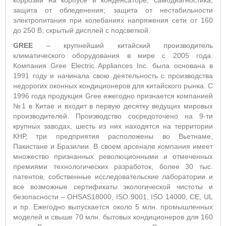
коррозии на корпусе и конденсаторе; самодиагностика;
защита от обледенения; защита от нестабильности
электропитания при колебаниях напряжения сети от 160
до 250 В; скрытый дисплей с подсветкой.
GREE
– крупнейший китайский производитель
климатического оборудования в мире с 2005 года.
Компания Gree Electric Appliances Inc. была основана в
1991 году и начинала свою деятельность с производства
недорогих оконных кондиционеров для китайского рынка. С
1996 года продукция Gree ежегодно признается компанией
№1 в Китае и входит в первую десятку ведущих мировых
производителей. Производство сосредоточено на 9-ти
крупных заводах, шесть из них находятся на территории
КНР, три предприятия расположены во Вьетнаме,
Пакистане и Бразилии. В своем арсенале компания имеет
множество признанных революционными и отмеченных
премиями технологических разработок, более 30 тыс.
патентов, собственные исследовательские лаборатории и
все возможные сертификаты экологической чистоты и
безопасности – OHSAS18000, ISO 9001, ISO 14000, CE, UL
и пр. Ежегодно выпускается около 5 млн. промышленных
моделей и свыше 70 млн. бытовых кондиционеров для 160