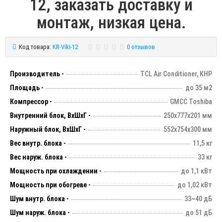
12, заказать доставку и
монтаж, низкая цена.
Код товара:
KR-Viki-12
0 отзывов
Производитель -
TCL Air Conditioner, КНР
Площадь -
до 35 м2
Компрессор -
GMCC Toshiba
Внутренний блок, ВхШхГ -
250х777х201 мм
Наружный блок, ВхШхГ -
552х754х300 мм
Вес внутр. блока -
11,5 кг
Вес наруж. блока -
33 кг
Мощность при охлаждении -
до 1,1 кВт
Мощность при обогреве -
до 1,02 кВт
Шум внутр. блока -
33~40 дБ
Шум наруж. блока -
до 51 дБ