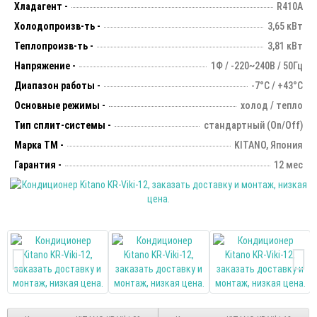
Хладагент -
R410A
Холодопроизв-ть -
3,65 кВт
Теплопроизв-ть -
3,81 кВт
Напряжение -
1Ф / -220~240В / 50Гц
Диапазон работы -
-7°С / +43°С
Основные режимы -
холод / тепло
Тип сплит-системы -
стандартный (On/Off)
Марка ТМ -
KITANO, Япония
Гарантия -
12 мес