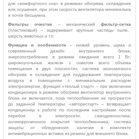
для «комфортного сна» в режимах обогрева, охлаждения
или осушения, при этом скорость вентилятора минимальна
и почти бесшумна.
Фильтры очистки
– механический
фильтр-сетка
(пластиковый) – задерживает крупные частицы пыли,
шерсть животных и т.п.
Функции и особенности
– низкий уровень шума и
современный дизайн внутреннего блока;
энергопотребление в режиме ожидания всего 1 Вт;
широкоугольные жалюзи с охватом всего объема
помещения в двух плоскостях; система экономичного
обогрева и охлаждения для поддержания температуры
воздуха в помещении с минимальным расходом
электроэнергии; функция «тёплый старт» – при включении
кондиционера в режиме обогрева вентилятор внутреннего
блока не включается, пока теплообменник не прогреется
до заданной температуры; «авторестарт» – возвращает
кондиционер к работе по последним настройкам после
перебоя в электросети; самодиагностика;
антикоррозионное покрытие теплообменника; система
защиты от обледенения; наличие в комплекте
антивибрационных вставок из резины для внешнего блока.