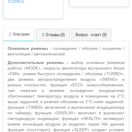
уточнить
Описание
Отзывы (0)
Вопрос - ответ (0)
Основные режимы
- охлаждение / обогрев / осушение /
вентиляция / автоматический.
Дополнительные режимы
– выбор основных режимов
работы «MODE»; скорость вентилятора внутреннего блока
«FAN»; режим быстрого охлаждения / обогрева «TURBO»;
два режима автораспределения воздуха «SWING» в
разных плоскостях; функция «ECO» энергосбережения,
при нажатии в режиме охлаждения кондиционер
обеспечивает температуру воздуха в помещении на 2°С
выше заданной, в режиме обогрева на 2°С ниже заданной;
функция «TIMER» включения и выключения кондиционера
по таймеру; функция «DISPLAY» включает и выключает
светодиодную индикацию; функция «HEALTH» активирует
режим ионизации воздуха (в моделях серии Viki данная
функция отсутствует); функция «SLEEP» создает условия