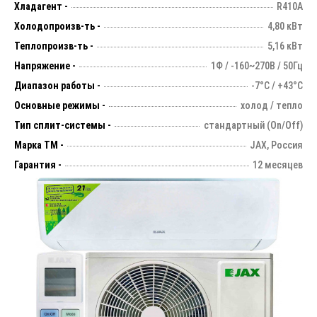
Хладагент -
R410A
Холодопроизв-ть -
4,80 кВт
Теплопроизв-ть -
5,16 кВт
Напряжение -
1Ф / -160~270В / 50Гц
Диапазон работы -
-7°С / +43°С
Основные режимы -
холод / тепло
Тип сплит-системы -
стандартный (On/Off)
Марка ТМ -
JAX, Россия
Гарантия -
12 месяцев