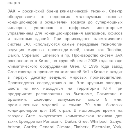
старта.
JAX
– российский бренд климатической техники. Спектр
оборудования от недорогих
малошумных оконных
кондиционеров и осушителей воздуха до супермощных
чиллеров, установок с цифровым инверторным
управлением для кондиционирования магазинов, офисов
и высотных зданий. При производстве климатических
систем JAX используются самые передовые технологии
ведущих мировых производителей, таких как Toshiba,
Daikin, Copeland, Emerson и пр. Производство систем
JAX
расположено в
Китае, на
крупнейшем с 2005 года заводе
климатического оборудования Gree.
С 1996 года завод
Gree ежегодно признается компанией №1 в Китае и входит
в первую десятку ведущих мировых производителей.
Производство сосредоточено на 9-ти крупных заводах,
шесть из них находятся на территории КНР, три
предприятия расположены во Вьетнаме, Пакистане и
Бразилии.
Ежегодно выпускается около 5 млн.
промышленных моделей и свыше 70 млн. бытовых
кондиционеров для 160 стран. В настоящее время на
заводах Gree выпускается климатическая техника для
таких брендов как Panasonic, Daikin, Gree, Whirlpool, Sanyo,
Ariston, Carrier, General Climate, Timberk, Electrolux, York,