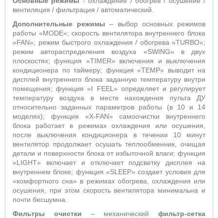
Основные режимы
- охлаждение / обогрев / осушение /
вентиляция / фильтрация / автоматический.
Дополнительные режимы
– выбор основных режимов
работы «
MODE
»;
скорость вентилятора внутреннего блока
«
FAN
»; режим быстрого охлаждения / обогрева «
TURBO
»;
режим автораспределения воздуха «
SWING
» в двух
плоскостях;
функция «T
IMER
» включения и выключения
кондиционера по таймеру; функция «
TEMP
» выводит на
дисплей внутреннего блока заданную температуру внутри
помещения; функция «
I
FEEL
» определяет и регулирует
температуру воздуха в месте нахождения пульта ДУ
относительно заданных параметров работы (в 10 и 14
моделях); функция «
X
-
FAN
» самоочистки внутреннего
блока работает в режимах охлаждения или осушения,
после выключения кондиционера в течении 10 минут
вентилятор продолжает осушать теплообменник, очищая
детали и поверхности блока от избыточной влаги; функция
«
LIGHT
» включает и отключает подсветку дисплея на
внутреннем блоке; функция «
SLEEP
» создает условия для
«комфортного сна» в режимах обогрева, охлаждения или
осушения, при этом скорость вентилятора минимальна и
почти бесшумна.
Фильтры очистки
– механический
фильтр-сетка