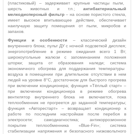
(пластиковый) – задерживает крупные частицы пыли,
шерсть животных и т.п.;
антибактериальный
мелкодисперсный фильтр
–
на основе пористого стекла,
имеет высокое впитывающее действие,
обеспечивает
наилучшую защиту помещения от пыли, микробов и
запахов
.
Функции и особенности
– классический дизайн
внутреннего блока; пульт ДУ с ночной подсветкой дисплея;
энергопотребление в режиме ожидания всего 1 Вт;
широкоугольные жалюзи с запоминанием положения
шторки; защита от образования наледи; система
экономичного обогрева для поддержания температуры
воздуха в помещении при длительном отсутствии в нем
людей на уровне 8°С, достаточном для быстрого прогрева
при включении кондиционера; функция «Тёплый старт»
–
п
ри включении кондиционера в режиме обогрева
вентилятор внутреннего блока не включается, пока
теплообменник не прогреется до заданной температуры;
функция «Авторестарт» – возвращает кондиционер к
работе по последним настройкам после перебоя в
электросети;
самодиагностика; антикоррозионное
покрытие теплообменника «
Blue
-
Fin
»; система
стабилизации напряжения и безопасного низковольтного