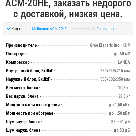
ACM-20HE, заказать недорого
с доставкой, низкая цена.
Код товара:
Melbourne ACM-20HE
0 отзывов
Производитель -
Gree Electric Inc., КНР
Площадь -
до 50 м2
Компрессор -
LANDA
Внутренний блок, ВхШхГ -
289х849х215 мм
Наружный блок, ВхШхГ -
555х802х350 мм
Вес внутр. блока -
10,8 кг
Вес наруж. блока -
38,5 кг
Мощность при охлаждении -
до 1,50 кВт
Мощность при обогреве -
до 1,50 кВт
Шум внутр. блока -
32 ~ 41 дБ
Шум наруж. блока -
до 53 дБ