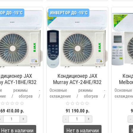
ОР ДО -15°С
ИНВЕРТОР ДО -15°С
ндиционер JAX
Кондиционер JAX
Кон
ay ACY-18HE/R32
Murray ACY-24HE/R32
Melbo
inverter
inverter
вные режимы -
Основные режимы -
Основ
ение / обогрев /
охлаждение / обогрев /
охлажде
ие / вентиляция /
осушение / вентиляция /
осушени
ьтрация /
фильтрация /
фил
69 410.00 р.
91 190.00 р.
9
ический.Дополнительные
автоматический.Дополнительные
автомати
-
+
-
+
-
– выбор основных..
режимы – выбор основных..
режимы – 
Нет в наличии
Нет в наличии