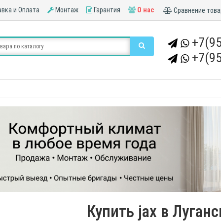
вка и Оплата
Монтаж
Гарантия
О нас
Сравнение това
+7(95
+7(95
Купить jax в Луган