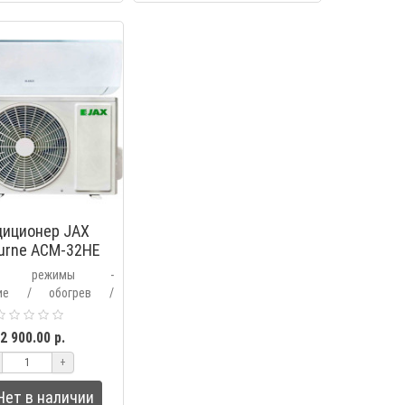
диционер JAX
urne ACM-32HE
ные режимы -
ние / обогрев /
е / вентиляция /
ьтрация /
2 900.00 р.
ческий.Дополнительные
+
выбор основных..
Нет в наличии