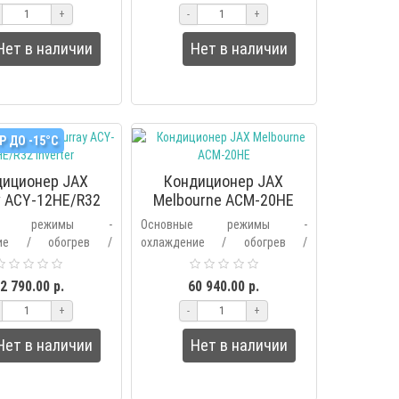
+
-
+
кнопка режима ..
режимы – выбор основных..
Нет в наличии
Нет в наличии
 ДО -15°С
диционер JAX
Кондиционер JAX
y ACY-12HE/R32
Melbourne ACM-20HE
inverter
ные режимы -
Основные режимы -
ние / обогрев /
охлаждение / обогрев /
е / вентиляция /
осушение / вентиляция /
ьтрация /
фильтрация /
2 790.00 р.
60 940.00 р.
ческий.Дополнительные
автоматический.Дополнительные
+
-
+
выбор основных..
режимы – выбор основных..
Нет в наличии
Нет в наличии