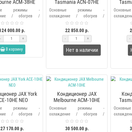
ourne ACM-38HE
Tasmania ACN-07HE
Tasm
вные режимы -
Основные режимы -
Основ
ение / обогрев /
охлаждение / обогрев /
охлажде
ие / вентиляция /
осушение / вентиляция /
осушени
ьтрация /
фильтрация /
фил
124 000.00 р.
22 850.00 р.
2
ический.Дополнительные
автоматический.Дополнительные
автомати
-
+
-
+
-
– выбор основных..
режимы – кнопка режима ..
режимы – 
В корзину
Нет в наличии
ционер JAX York
Кондиционер JAX
Кон
CE-10HE NEO
Melbourne ACM-10HE
Tasm
вные режимы -
Основные режимы -
Основ
ение / обогрев /
охлаждение / обогрев /
охлажде
ие / вентиляция /
осушение / вентиляция /
осушени
ьтрация /
фильтрация /
фил
27 170.00 р.
30 500.00 р.
3
ический.Дополнительные
автоматический.Дополнительные
автомати