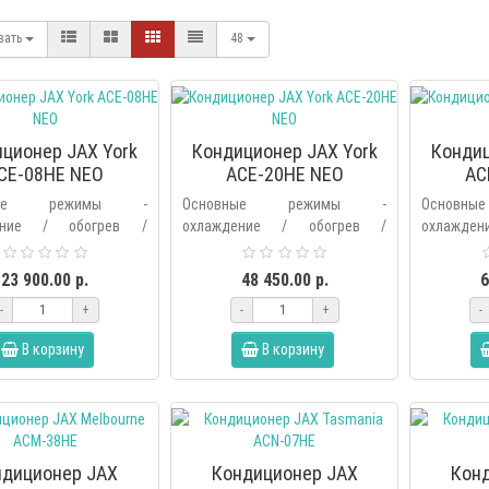
вать
48
ционер JAX York
Кондиционер JAX York
Кондиц
CE-08HE NEO
ACE-20HE NEO
AC
вные режимы -
Основные режимы -
Основ
ение / обогрев /
охлаждение / обогрев /
охлажде
ие / вентиляция /
осушение / вентиляция /
осушени
ьтрация /
фильтрация /
фил
23 900.00 р.
48 450.00 р.
6
ический.Дополнительные
автоматический.Дополнительные
автомати
-
+
-
+
-
– выбор основных..
режимы – выбор основных..
режимы – 
В корзину
В корзину
ндиционер JAX
Кондиционер JAX
Кон