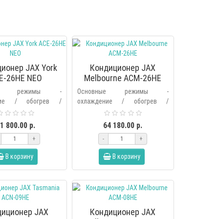
ионер JAX York
Кондиционер JAX
E-26HE NEO
Melbourne ACM-26HE
ные режимы -
Основные режимы -
ние / обогрев /
охлаждение / обогрев /
е / вентиляция /
осушение / вентиляция /
ьтрация /
фильтрация /
1 800.00 р.
64 180.00 р.
ческий.Дополнительные
автоматический.Дополнительные
+
-
+
выбор основных..
режимы – выбор основных..
В корзину
В корзину
диционер JAX
Кондиционер JAX