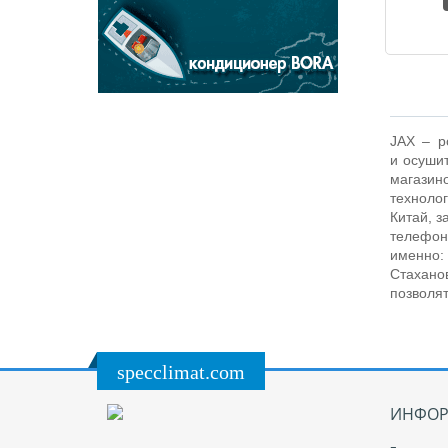
JAX
– р
и осуши
магазин
технолог
Китай, з
телефон
именно: 
Стахано
позволят
specclimat.com
ИНФОР