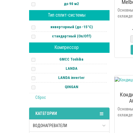
Melb
до 90 м2
Осно
Тип сплит-системы
охлажд
осушен
инверторный (до -15°С)
фил
автомат
стандартный (On/Off)
режимы 
Компрессор
GMCC Toshiba
LANDA
LANDA inverter
QINGAN
Конди
Сброс
A
Осно
КАТЕГОРИИ
охлажд
осушен
ВОДОНАГРЕВАТЕЛИ
фил
автомат