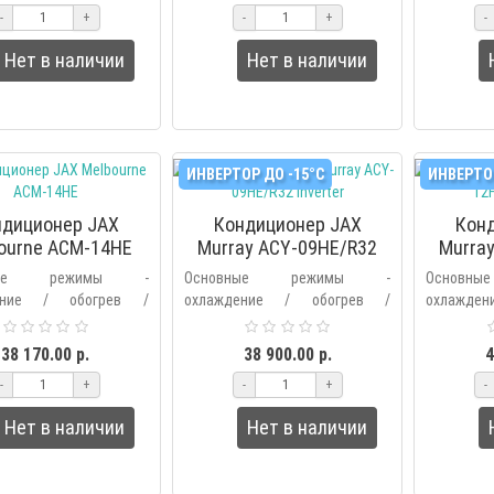
-
+
-
+
-
– выбор основных..
режимы – выбор основных..
режимы – 
Нет в наличии
Нет в наличии
ИНВЕРТОР ДО -15°С
ИНВЕРТОР
ндиционер JAX
Кондиционер JAX
Кон
ourne ACM-14HE
Murray ACY-09HE/R32
Murra
inverter
вные режимы -
Основные режимы -
Основ
ение / обогрев /
охлаждение / обогрев /
охлажде
ие / вентиляция /
осушение / вентиляция /
осушени
ьтрация /
фильтрация /
фил
38 170.00 р.
38 900.00 р.
4
ический.Дополнительные
автоматический.Дополнительные
автомати
-
+
-
+
-
– выбор основных..
режимы – выбор основных..
режимы – 
Нет в наличии
Нет в наличии