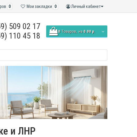
ров
0
Мои закладки
0
Личный кабинет
9) 509 02 17
0
Tоваров,
на
0.00 р.
9) 110 45 18
ске и ЛНР