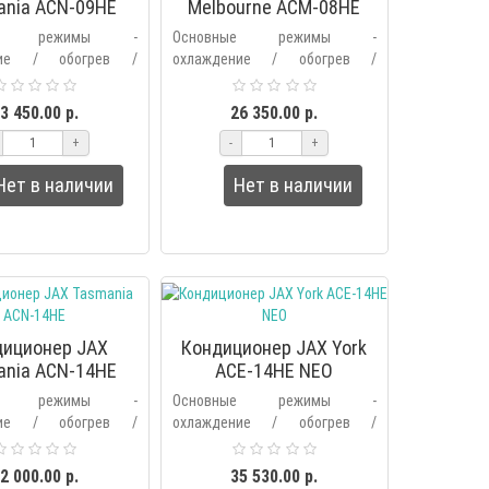
ania ACN-09HE
Melbourne ACM-08HE
ные режимы -
Основные режимы -
ние / обогрев /
охлаждение / обогрев /
е / вентиляция /
осушение / вентиляция /
ьтрация /
фильтрация /
3 450.00 р.
26 350.00 р.
ческий.Дополнительные
автоматический.Дополнительные
+
-
+
кнопка режима ..
режимы – выбор основных..
Нет в наличии
Нет в наличии
диционер JAX
Кондиционер JAX York
ania ACN-14HE
ACE-14HE NEO
ные режимы -
Основные режимы -
ние / обогрев /
охлаждение / обогрев /
е / вентиляция /
осушение / вентиляция /
ьтрация /
фильтрация /
2 000.00 р.
35 530.00 р.
ческий.Дополнительные
автоматический.Дополнительные