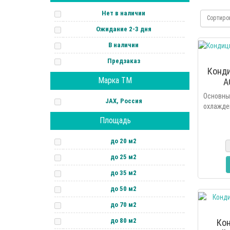
Нет в наличии
Сортиро
Ожидание 2-3 дня
В наличии
Предзаказ
Конди
Марка ТМ
A
Осно
JAX, Россия
охлажд
осушен
Площадь
фил
автомат
до 20 м2
режимы 
до 25 м2
до 35 м2
до 50 м2
до 70 м2
до 80 м2
Ко