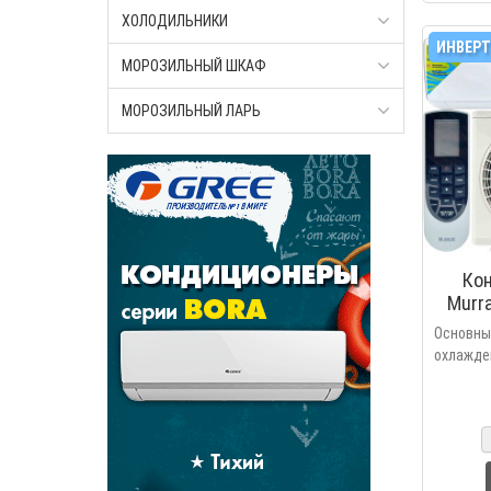
ХОЛОДИЛЬНИКИ
ИНВЕРТ
МОРОЗИЛЬНЫЙ ШКАФ
МОРОЗИЛЬНЫЙ ЛАРЬ
Ко
Murr
Осно
охлажд
осушен
фил
автомат
режимы 