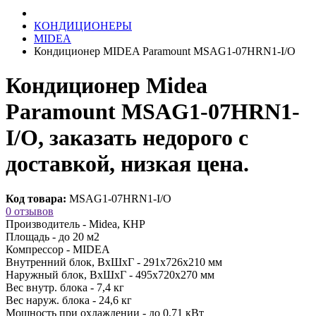
КОНДИЦИОНЕРЫ
MIDEA
Кондиционер MIDEA Paramount MSAG1-07HRN1-I/O
Кондиционер Midea
Paramount MSAG1-07HRN1-
I/O, заказать недорого с
доставкой, низкая цена.
Код товара:
MSAG1-07HRN1-I/O
0 отзывов
Производитель -
Midea, КНР
Площадь -
до 20 м2
Компрессор -
MIDEA
Внутренний блок, ВхШхГ -
291х726х210 мм
Наружный блок, ВхШхГ -
495х720х270 мм
Вес внутр. блока -
7,4 кг
Вес наруж. блока -
24,6 кг
Мощность при охлаждении -
до 0,71 кВт