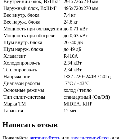
Внутренний блок, ВхШхГ
291х726х210 мм
Наружный блок, ВхШхГ
495х720х270 мм
Вес внутр. блока
7,4 кг
Вес наруж. блока
24,6 кг
Мощность при охлаждении
до 0,71 кВт
Мощность при обогреве
до 0,63 кВт
Шум внутр. блока
26~40 дБ
Шум наруж. блока
до 49 дБ
Хладагент
R410А
Холодопроизв-ть
2,34 кВт
Теплопроизв-ть
2,34 кВт
Напряжение
1Ф / -220~240В / 50Гц
Диапазон работы
-7°С / +43°С
Основные режимы
холод / тепло
Тип сплит-системы
стандартный (On/Off)
Марка ТМ
MIDEA, КНР
Гарантия
12 мес
Написать отзыв
Пожалуйста
авторизуйтесь
или
зарегистрируйтесь
для