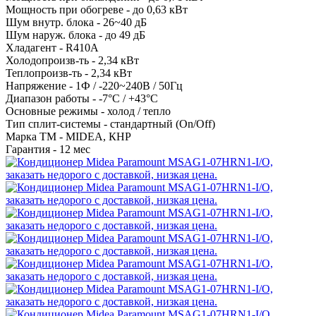
Мощность при обогреве -
до 0,63 кВт
Шум внутр. блока -
26~40 дБ
Шум наруж. блока -
до 49 дБ
Хладагент -
R410А
Холодопроизв-ть -
2,34 кВт
Теплопроизв-ть -
2,34 кВт
Напряжение -
1Ф / -220~240В / 50Гц
Диапазон работы -
-7°С / +43°С
Основные режимы -
холод / тепло
Тип сплит-системы -
стандартный (On/Off)
Марка ТМ -
MIDEA, КНР
Гарантия -
12 мес