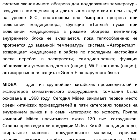
система
экономичного обогрева для поддержания температуры
воздуха в помещении при длительном отсутствии в нем людей
на уровне 8°С, достаточном для быстрого прогрева при
включении кондиционера; функция «Теплый пуск»
п
ри
включении кондиционера в режиме обогрева вентилятор
внутреннего блока не включается, пока теплообменник не
прогреется до заданной температуры; система «Авторестарт»
возвращает кондиционер к работе по последним настройкам
после перебоя в электросети;
самодиагностика; функция
обнаружения утечки хладагента (опция);
Wi
-
Fi
контроль (опция);
антикоррозионная защита «
Green
-Fin» наружного блока.
MIDEA
– один из крупнейших китайских производителей и
экспортеров климатического оборудования. Компания была
основана в 1968 году. Сегодня
Midea
занимает первое место
среди китайских производителей в пяти категориях товаров на
внутреннем рынке и в семи категориях по экспорту. Группа
компаний
Midea
насчитывает около 130 тыс. сотрудников.
Страны-производители продукции
Midea
: Китай –
кондиционеры,
стиральные машины, посудомоечные машины, варочные
панели, духовые шкафы, вытяжки, встраиваемые СВЧ,