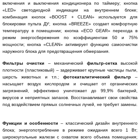
включения
и выключения кондиционера по таймеру; кнопка
«
LED
» светодиодной индикации на внутреннем блоке;
комбинация кнопок «
BOOST
+
CLEAN
» используется для
блокировки пульта ДУ; кнопка «
BREEZE
» создает комфортную
температуру в помещении; кнопка «
ECO
GEAR
» перехода в
режим энергосбережения по коэффициентам 50 и 75%
мощности; кнопка «
CLEAN
» активирует функцию самоочистки
наружного блока для предотвращения обмерзания.
Фильтры очистки
– механический
фильтр-сетка
высокой
плотности (пластиковый) – задерживает крупные частицы пыли,
шерсть животных и т.п.;
фотокаталитический фильтр
–
насыщает воздух кислородом и очищает от органических
загрязнений, эффективно уничтожает до 99,9% бактерий,
вирусов и неприятных запахов. Восстанавливает свои свойства
под воздействием прямых солнечных лучей, не требует замены.
Функции и особенности
– классический дизайн внутреннего
блока; энергопотребление в режиме ожидания всего 1 Вт;
широкоугольные жалюзи с охватом всего объема помещения;