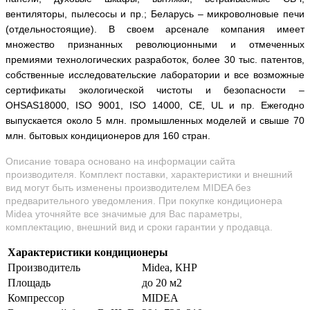
вентиляторы, пылесосы и пр.; Беларусь – микроволновые печи
(отдельностоящие).
В своем арсенале компания имеет
множество признанных революционными и отмеченных
премиями технологических разработок, более 30 тыс. патентов,
собственные исследовательские лаборатории и все возможные
сертификаты экологической чистоты и безопасности –
OHSAS18000, ISO 9001, ISO 14000, CE, UL и пр. Ежегодно
выпускается около 5 млн. промышленных моделей и свыше 70
млн. бытовых кондиционеров для 160 стран.
Описание товара основано на информации сайта
производителя. Комплект поставки, характеристики и внешний
вид могут быть изменены производителем MIDEA без
предварительного уведомления. При покупке кондиционера
Midea уточняйте все значимые для Вас параметры,
комплектацию, внешний вид и сроки гарантии у продавца.
Характеристики кондиционеры
Производитель
Midea, КНР
Площадь
до 20 м2
Компрессор
MIDEA