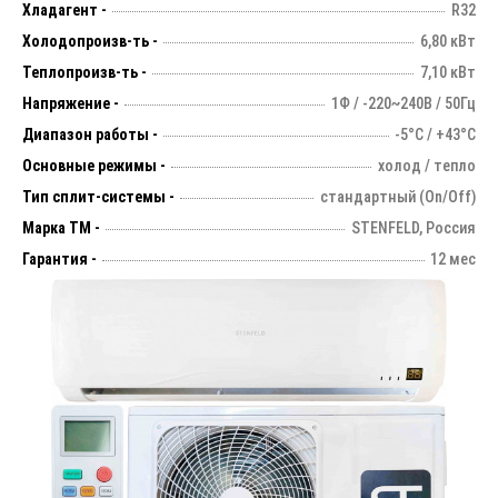
Хладагент -
R32
Холодопроизв-ть -
6,80 кВт
Теплопроизв-ть -
7,10 кВт
Напряжение -
1Ф / -220~240В / 50Гц
Диапазон работы -
-5°С / +43°С
Основные режимы -
холод / тепло
Тип сплит-системы -
стандартный (On/Off)
Марка ТМ -
STENFELD, Россия
Гарантия -
12 мес