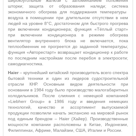
широкоугольные жалюзи с запоминанием положения
шторки; защита от образования наледи; система
экономичного обогрева для поддержания температуры
воздуха в помещении при длительном отсутствии в нем
людей на уровне 8°С, достаточном для быстрого прогрева
при включении кондиционера; функция «Тёплый старт»
п
ри включении кондиционера в режиме обогрева
вентилятор внутреннего блока не включается, пока
теплообменник не прогреется до заданной температуры;
функция «Авторестарт» возвращает кондиционер к работе
по последним настройкам после перебоя в электросети;
самодиагностика.
Haier
– крупнейший китайский производитель всего спектра
бытовой техники и один из лидеров судостроительной
отрасли КНР. Основным видом деятельности при
основании в 1984 году было производство малогабаритных
холодильников. После слияния с немецкой компанией
«Liebherr Group» в 1986 году и введения немецких
технологий, качество и ассортимент выпускаемой
продукции позволили начать экспансию на мировой рынок
под единым брендом – Haier (Хайер). Производственные
мощности компании расположены в Китае, Индонезии,
Филиппинах, Африке, Малайзии, США, Италии и России.