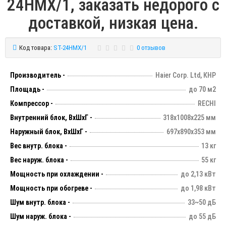
24HMX/1, заказать недорого с
доставкой, низкая цена.
Код товара:
ST-24HMX/1
0 отзывов
Производитель -
Haier Corp. Ltd, КНР
Площадь -
до 70 м2
Компрессор -
RECHI
Внутренний блок, ВхШхГ -
318х1008х225 мм
Наружный блок, ВхШхГ -
697х890х353 мм
Вес внутр. блока -
13 кг
Вес наруж. блока -
55 кг
Мощность при охлаждении -
до 2,13 кВт
Мощность при обогреве -
до 1,98 кВт
Шум внутр. блока -
33~50 дБ
Шум наруж. блока -
до 55 дБ