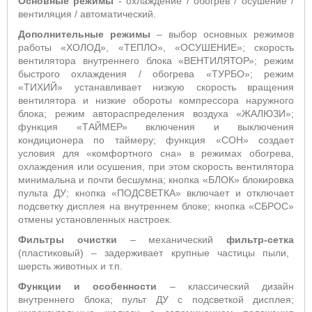
Основные режимы
- охлаждение / обогрев / осушение /
вентиляция / автоматический.
Дополнительные режимы
– выбор основных режимов
работы «ХОЛОД», «ТЕПЛО», «ОСУШЕНИЕ»;
скорость
вентилятора внутреннего блока «ВЕНТИЛЯТОР»; режим
быстрого охлаждения / обогрева «ТУРБО»;
режим
«ТИХИЙ» устанавливает низкую скорость вращения
вентилятора и низкие обороты компрессора наружного
блока;
режим автораспределения воздуха «ЖАЛЮЗИ»;
функция «ТАЙМЕР» включения и выключения
кондиционера по таймеру; функция «СОН» создает
условия для «комфортного сна» в режимах обогрева,
охлаждения или осушения, при этом скорость вентилятора
минимальна и почти бесшумна; кнопка «БЛОК» блокировка
пульта ДУ; кнопка «ПОДСВЕТКА» включает и отключает
подсветку дисплея на внутреннем блоке; кнопка «СБРОС»
отмены установленных настроек.
Фильтры очистки
– механический
фильтр-сетка
(пластиковый) – задерживает крупные частицы пыли,
шерсть животных и т.п.
Функции и особенности
– классический дизайн
внутреннего блока; пульт ДУ с подсветкой дисплея;