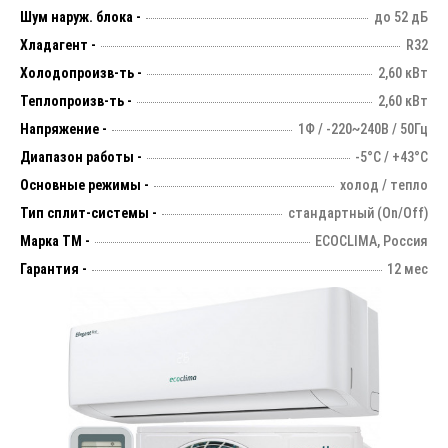
Шум наруж. блока -
до 52 дБ
Хладагент -
R32
Холодопроизв-ть -
2,60 кВт
Теплопроизв-ть -
2,60 кВт
Напряжение -
1Ф / -220~240В / 50Гц
Диапазон работы -
-5°С / +43°С
Основные режимы -
холод / тепло
Тип сплит-системы -
стандартный (On/Off)
Марка ТМ -
ECOCLIMA, Россия
Гарантия -
12 мес