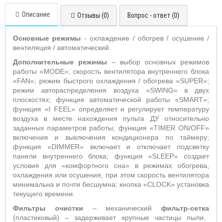
Описание
Отзывы (0)
Вопрос - ответ (0)
Основные режимы
- охлаждение / обогрев / осушение /
вентиляция / автоматический.
Дополнительные режимы
– выбор основных режимов
работы «
MODE
»;
скорость вентилятора внутреннего блока
«
FAN
»; режим быстрого охлаждения / обогрева «
SUPER
»;
режим автораспределения воздуха «
SWING
» в двух
плоскостях; функция автоматической работы «
SMART
»;
функция «
I
FEEL
» определяет и регулирует температуру
воздуха в месте нахождения пульта ДУ относительно
заданных параметров работы;
функция «T
IMER
ON
/
OFF
»
включения и выключения кондиционера по таймеру;
функция «
DIMMER
» включает и отключает подсветку
панели внутреннего блока; функция «
SLEEP
» создает
условия для «комфортного сна» в режимах обогрева,
охлаждения или осушения, при этом скорость вентилятора
минимальна и почти бесшумна; кнопка «
CLOCK
» установка
текущего времени.
Фильтры очистки
– механический
фильтр-сетка
(пластиковый) – задерживает крупные частицы пыли,