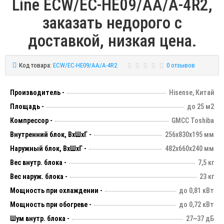
Line ECW/EC-HE09/AA/A-4R2,
заказать недорого с
доставкой, низкая цена.
Код товара:
ECW/EC-HE09/AA/A-4R2
0 отзывов
Производитель -
Hisense, Китай
Площадь -
до 25 м2
Компрессор -
GMCC Toshiba
Внутренний блок, ВхШхГ -
256х830х195 мм
Наружный блок, ВхШхГ -
482х660х240 мм
Вес внутр. блока -
7,5 кг
Вес наруж. блока -
23 кг
Мощность при охлаждении -
до 0,81 кВт
Мощность при обогреве -
до 0,72 кВт
Шум внутр. блока -
27~37 дБ