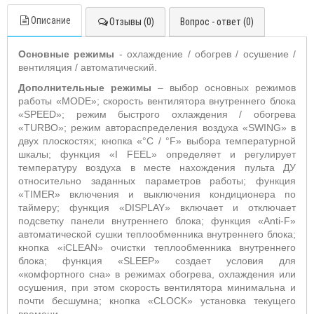
Описание
Отзывы (0)
Вопрос - ответ (0)
Основные режимы
- охлаждение / обогрев / осушение /
вентиляция / автоматический.
Дополнительные режимы
– выбор основных режимов
работы «
MODE
»;
скорость вентилятора внутреннего блока
«
SPEED
»; режим быстрого охлаждения / обогрева
«
TURBO
»; режим автораспределения воздуха «
SWING
» в
двух плоскостях; кнопка «°
C
/ °
F
» выбора температурной
шкалы;
функция «
I
FEEL
» определяет и регулирует
температуру воздуха в месте нахождения пульта ДУ
относительно заданных параметров работы;
функция
«T
IMER
» включения и выключения кондиционера по
таймеру; функция «
DISPLAY
» включает и отключает
подсветку панели внутреннего блока; функция «
Anti
-
F
»
автоматической сушки теплообменника внутреннего блока;
кнопка «
iCLEAN
» очистки теплообменника внутреннего
блока; функция «
SLEEP
» создает условия для
«комфортного сна» в режимах обогрева, охлаждения или
осушения, при этом скорость вентилятора минимальна и
почти бесшумна; кнопка «
CLOCK
» установка текущего