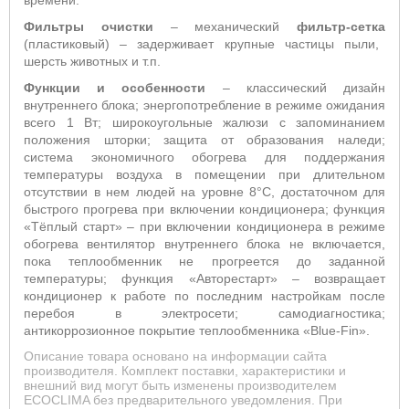
времени.
Фильтры очистки
– механический
фильтр-сетка
(пластиковый) – задерживает крупные частицы пыли,
шерсть животных и т.п.
Функции и особенности
– классический дизайн
внутреннего блока;
энергопотребление в режиме ожидания
всего 1 Вт; широкоугольные жалюзи с запоминанием
положения шторки; защита от образования наледи;
система
экономичного обогрева для поддержания
температуры воздуха в помещении при длительном
отсутствии в нем людей на уровне 8°С, достаточном для
быстрого прогрева при включении кондиционера; функция
«Тёплый старт»
– п
ри включении кондиционера в режиме
обогрева вентилятор внутреннего блока не включается,
пока теплообменник не прогреется до заданной
температуры; функция «Авторестарт» – возвращает
кондиционер к работе по последним настройкам после
перебоя в электросети;
самодиагностика;
антикоррозионное покрытие теплообменника «
Blue
-
Fin
»
.
Описание товара основано на информации сайта
производителя. Комплект поставки, характеристики и
внешний вид могут быть изменены производителем
ECOCLIMA без предварительного уведомления. При