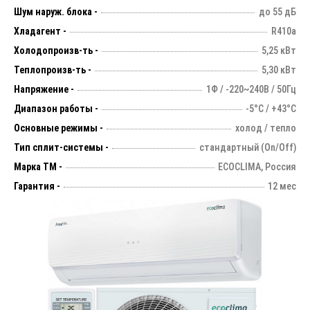
Шум наруж. блока -
до 55 дБ
Хладагент -
R410a
Холодопроизв-ть -
5,25 кВт
Теплопроизв-ть -
5,30 кВт
Напряжение -
1Ф / -220~240В / 50Гц
Диапазон работы -
-5°С / +43°С
Основные режимы -
холод / тепло
Тип сплит-системы -
стандартный (On/Off)
Марка ТМ -
ECOCLIMA, Россия
Гарантия -
12 мес