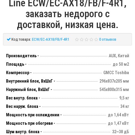
Line ECW/EC-AX18/FB/F-4R1,
заказать недорого с
доставкой, низкая цена.
Код товара:
ECW/EC-AX18/FB/F-4R1
0 отзывов
Производитель -
AUX, Китай
Площадь -
до 50 м2
Компрессор -
GMCC Toshiba
Внутренний блок, ВхШхГ -
296х837х205 мм
Наружный блок, ВхШхГ -
545х800х315 мм
Вес внутр. блока -
9,5 кг
Вес наруж. блока -
34 кг
Мощность при охлаждении -
до 1,64 кВт
Мощность при обогреве -
до 1,47 кВт
Шум внутр. блока -
32~38 дБ