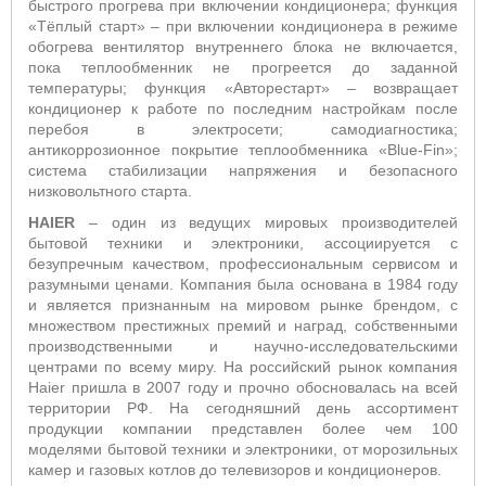
быстрого прогрева при включении кондиционера; функция
«Тёплый старт»
– п
ри включении кондиционера в режиме
обогрева вентилятор внутреннего блока не включается,
пока теплообменник не прогреется до заданной
температуры; функция «Авторестарт» – возвращает
кондиционер к работе по последним настройкам после
перебоя в электросети;
самодиагностика;
антикоррозионное покрытие теплообменника «
Blue
-
Fin
»;
система стабилизации напряжения и безопасного
низковольтного старта.
HAIER
– один из ведущих мировых производителей
бытовой техники и электроники, ассоциируется с
безупречным качеством, профессиональным сервисом и
разумными ценами. Компания была основана в 1984 году
и является признанным на мировом рынке брендом, с
множеством престижных премий и наград, собственными
производственными и научно-исследовательскими
центрами по всему миру. На российский рынок компания
Haier пришла в 2007 году и прочно обосновалась на всей
территории РФ. На сегодняшний день ассортимент
продукции компании представлен более чем 100
моделями бытовой техники и электроники, от морозильных
камер и газовых котлов до телевизоров и кондиционеров.