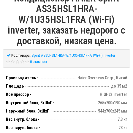
AS35HSL1HRA-
W/1U35HSL1FRA (Wi-Fi)
inverter, заказать недорого с
доставкой, низкая цена.
Код товара:
Spirit AS35HSL1HRA-W/1U35HSL1FRA (Wi-Fi) inverter
0 отзывов
Производитель -
Haier Overseas Corp., Китай
Площадь -
до 35 м2
Компрессор -
HIGHLY inverter
Внутренний блок, ВхШхГ -
265х700х190 мм
Наружный блок, ВхШхГ -
544х700х245 мм
Вес внутр. блока -
7,3 кг
Вес наруж. блока -
23 кг