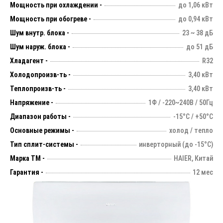
Мощность при охлаждении -
до 1,06 кВт
Мощность при обогреве -
до 0,94 кВт
Шум внутр. блока -
23 ~ 38 дБ
Шум наруж. блока -
до 51 дБ
Хладагент -
R32
Холодопроизв-ть -
3,40 кВт
Теплопроизв-ть -
3,40 кВт
Напряжение -
1Ф / -220~240В / 50Гц
Диапазон работы -
-15°С / +50°С
Основные режимы -
холод / тепло
Тип сплит-системы -
инверторный (до -15°С)
Марка ТМ -
HAIER, Китай
Гарантия -
12 мес