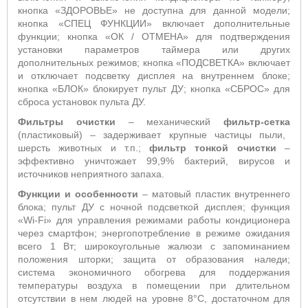
кнопка «ЗДОРОВЬЕ» не доступна для данной модели;
кнопка «СПЕЦ ФУНКЦИИ» включает дополнительные
функции; кнопка «ОК / ОТМЕНА» для подтверждения
установки параметров таймера или других
дополнительных режимов; кнопка «ПОДСВЕТКА» включает
и отключает подсветку дисплея на внутреннем блоке;
кнопка «БЛОК» блокирует пульт ДУ; кнопка «СБРОС» для
сброса установок пульта ДУ.
Фильтры очистки
– механический
фильтр-сетка
(пластиковый) – задерживает крупные частицы пыли,
шерсть животных и т.п.;
фильтр тонкой очистки
–
эффективно уничтожает 99,9% бактерий, вирусов и
источников неприятного запаха.
Функции и особенности
– матовый пластик внутреннего
бл
ока; пульт ДУ с ночной подсветкой дисплея;
функция
«
Wi
-
Fi
» для управления режимами работы кондиционера
через смартфон;
энергопотребление в режиме ожидания
всего 1 Вт; широкоугольные жалюзи с запоминанием
положения шторки; защита от образования наледи;
система
экономичного обогрева для поддержания
температуры воздуха в помещении при длительном
отсутствии в нем людей на уровне 8°С, достаточном для