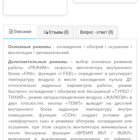
Описание
Отзывы (0)
Вопрос - ответ (0)
Основные режимы
- охлаждение / обогрев / осушение /
вентиляция / автоматический.
Дополнительные режимы
– выбор основных режимов
работы «РЕЖИМ»;
скорость вентилятора внутреннего
блока «
FAN
»;
функция «
I
FEEL
» определяет и регулирует
температуру воздуха в месте нахождения пульта ДУ
относительно заданных параметров работы;
режим
быстрого охлаждения / обогрева или бесшумный «ТУРБО /
ТИХИЙ»; режим автораспределения воздуха «ЖАЛЮЗИ» в
двух плоскостях; кнопка
«ТЕМП» выводит на дисплей
внутреннего блока заданную температуру внутри
помещения; функция «СОН» создает условия для
«комфортного сна» в режимах обогрева, охлаждения или
осушения, при этом скорость вентилятора минимальна и
почти бесшумна; функция «ВРЕМЯ ВКЛ / ВЫКЛ»
включения и выключения кондиционера по таймеру;