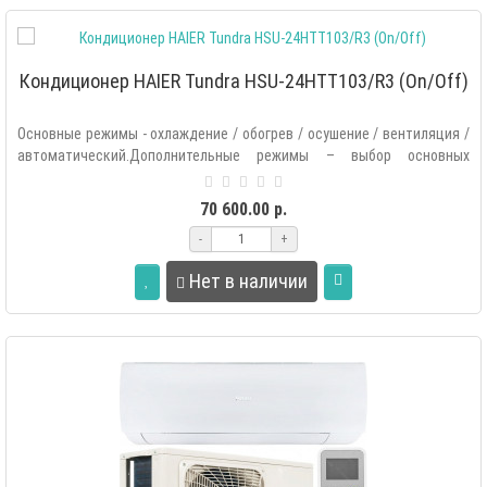
Кондиционер HAIER Tundra HSU-24HTT103/R3 (On/Off)
Основные режимы - охлаждение / обогрев / осушение / вентиляция /
автоматический.Дополнительные режимы – выбор основных
режимов рабо..
70 600.00 р.
-
+
Нет в наличии