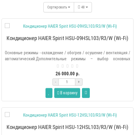
Сортировать
48
Кондиционер HAIER Spirit HSU-09HSL103/R3/W (Wi-Fi)
Основные режимы - охлаждение / обогрев / осушение / вентиляция /
автоматический.Дополнительные режимы – выбор основных
режимов рабо..
26 000.00 р.
-
+
В корзину
Кондиционер HAIER Spirit HSU-12HSL103/R3/W (Wi-Fi)