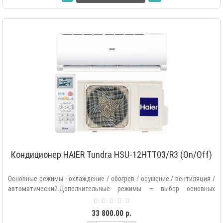
Кондиционер HAIER Tundra HSU-12HTT03/R3 (On/Off)
Основные режимы - охлаждение / обогрев / осушение / вентиляция /
автоматический.Дополнительные режимы – выбор основных
режимов рабо..
33 800.00 р.