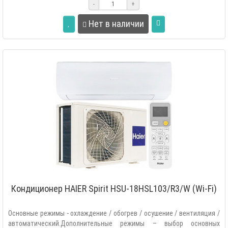
-
+
Нет в наличии
Кондиционер HAIER Spirit HSU-18HSL103/R3/W (Wi-Fi)
Основные режимы - охлаждение / обогрев / осушение / вентиляция /
автоматический.Дополнительные режимы – выбор основных