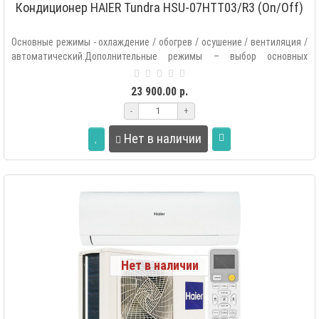
Кондиционер HAIER Tundra HSU-07HTT03/R3 (On/Off)
Основные режимы - охлаждение / обогрев / осушение / вентиляция /
автоматический.Дополнительные режимы – выбор основных
режимов рабо..
23 900.00 р.
-
+
Нет в наличии
Нет в наличии