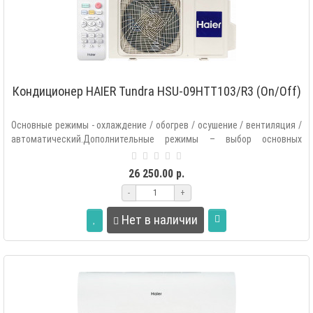
Кондиционер HAIER Tundra HSU-09HTT103/R3 (On/Off)
Основные режимы - охлаждение / обогрев / осушение / вентиляция /
автоматический.Дополнительные режимы – выбор основных
режимов рабо..
26 250.00 р.
-
+
Нет в наличии