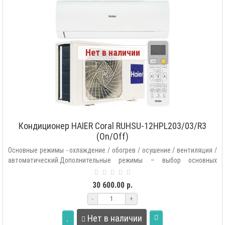
Нет в наличии
Кондиционер HAIER Coral RUHSU-12HPL203/03/R3
(On/Off)
Основные режимы - охлаждение / обогрев / осушение / вентиляция /
автоматический.Дополнительные режимы – выбор основных
режимов рабо..
30 600.00 р.
-
+
Нет в наличии