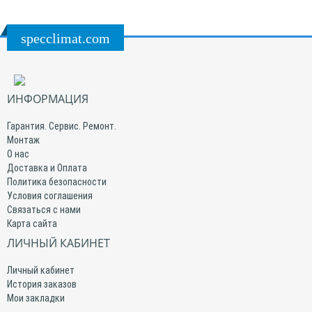
specclimat.com
ИНФОРМАЦИЯ
Гарантия. Сервис. Ремонт.
Монтаж
О нас
Доставка и Оплата
Политика безопасности
Условия соглашения
Связаться с нами
Карта сайта
ЛИЧНЫЙ КАБИНЕТ
Личный кабинет
История заказов
Мои закладки