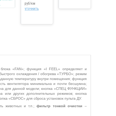
руб/км
уточнить
 блока «
FAN
»;
функция «
I
FEEL
» определяет и
быстрого охлаждения / обогрева «ТУРБО»; режим
аданную температуру внутри помещения; функция
ость вентилятора минимальна и почти бесшумна;
пна для данной модели; кнопка «СПЕЦ ФУНКЦИИ»
а или других дополнительных режимов; кнопка
опка «СБРОС» для сброса установок пульта ДУ.
ть животных и т.п.;
фильтр тонкой очистки
–