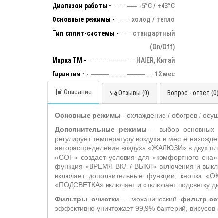
Диапазон работы -
-5°С / +43°С
Основные режимы -
холод / тепло
Тип сплит-системы -
стандартный
(On/Off)
Марка ТМ -
HAIER, Китай
Гарантия -
12 мес
Описание
Отзывы (0)
Вопрос - ответ (0
Основные режимы
- охлаждение / обогрев / осу
Дополнительные режимы
– выбор основных
регулирует температуру воздуха в месте нахожд
автораспределения воздуха «ЖАЛЮЗИ» в двух пло
«СОН» создает условия для «комфортного сна» 
функция «ВРЕМЯ ВКЛ / ВЫКЛ» включения и выкл
включает дополнительные функции; кнопка «О
«ПОДСВЕТКА» включает и отключает подсветку дис
Фильтры очистки
– механический
фильтр-се
эффективно уничтожает 99,9% бактерий, вирусов 