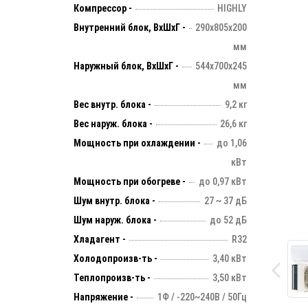
Компрессор -
HIGHLY
Внутренний блок, ВхШхГ -
290х805х200
мм
Наружный блок, ВхШхГ -
544х700х245
мм
Вес внутр. блока -
9,2 кг
Вес наруж. блока -
26,6 кг
Мощность при охлаждении -
до 1,06
кВт
Мощность при обогреве -
до 0,97 кВт
Шум внутр. блока -
27 ~ 37 дБ
Шум наруж. блока -
до 52 дБ
Хладагент -
R32
Холодопроизв-ть -
3,40 кВт
Теплопроизв-ть -
3,50 кВт
Напряжение -
1Ф / -220~240В / 50Гц