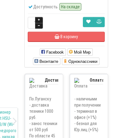
Доступность:
На складе
В корзину
Facebook
Мой Мир
Вконтакте
Одноклассники
Доставка
Оплата
По Луганску
- наличными
- доставка
при получении
техники 1000
- терминал в
руб.
офисе (+1%)
- занос техники
- безнал для
от 500 руб
Юр.лиц (+5%)
По области 45