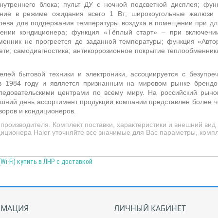
утреннего блока; пульт ДУ с ночной подсветкой дисплея;
фун
ение в режиме ожидания всего 1 Вт; широкоугольные жалюзи
рева для поддержания температуры воздуха в помещении при дли
чении кондиционера; функция «Тёплый старт»
– п
ри включени
бменник не прогреется до заданной температуры; функция «Авто
ети;
самодиагностика; антикоррозионное покрытие теплообменник
лей бытовой техники и электроники, ассоциируется с безупр
 1984 году и является признанным на мировом рынке брендо
ледовательскими центрами по всему миру. На российский рыно
яшний день ассортимент продукции компании представлен более ч
зоров и кондиционеров.
производителя. Комплект поставки, характеристики и внешний вид
иционера Haier уточняйте все значимые для Вас параметры, компл
Wi-Fi) купить в ЛНР с доставкой
МАЦИЯ
ЛИЧНЫЙ КАБИНЕТ