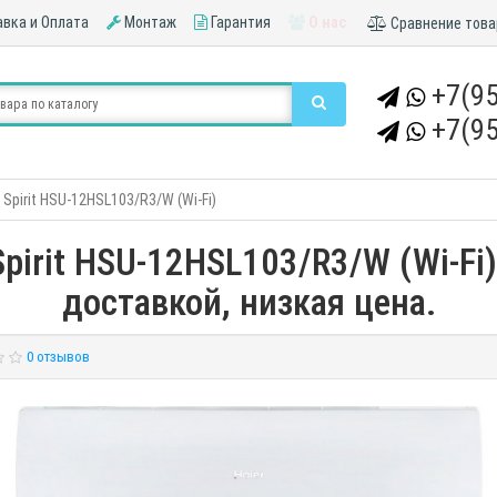
вка и Оплата
Монтаж
Гарантия
О нас
Сравнение това
+7(95
+7(95
Spirit HSU-12HSL103/R3/W (Wi-Fi)
irit HSU-12HSL103/R3/W (Wi-Fi)
доставкой, низкая цена.
0 отзывов