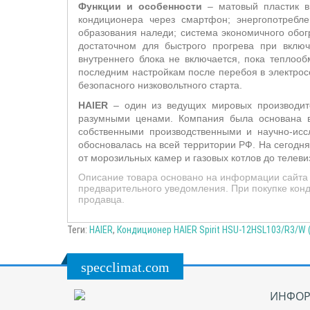
Функции и особенности
– матовый пластик вн
кондиционера через смартфон;
энергопотребл
образования наледи; система
экономичного обог
достаточном для быстрого прогрева при вклю
внутреннего блока не включается, пока теплоо
последним настройкам после перебоя в электрос
безопасного низковольтного старта.
HAIER
– один из ведущих мировых производите
разумными ценами. Компания была основана в
собственными производственными и научно-исс
обосновалась на всей территории РФ. На сегодн
от морозильных камер и газовых котлов до телеви
Описание товара основано на информации сайта 
предварительного уведомления. При покупке конд
продавца.
Теги:
HAIER
,
Кондиционер HAIER Spirit HSU-12HSL103/R3/W (
specclimat.com
ИНФОР