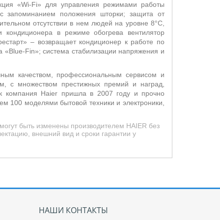
кция «
Wi
-
Fi
» для управления режимами работы
 с запоминанием положения шторки; защита от
тельном отсутствии в нем людей на уровне 8°С,
и кондиционера в режиме обогрева вентилятор
рестарт» – возвращает кондиционер к работе по
а «
Blue
-
Fin
»; система стабилизации напряжения и
ечным качеством, профессиональным сервисом и
м, с множеством престижных премий и наград,
к компания Haier пришла в 2007 году и прочно
ем 100 моделями бытовой техники и электроники,
 могут быть изменены производителем HAIER без
ектацию, внешний вид и сроки гарантии у
НАШИ КОНТАКТЫ