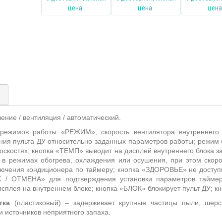
)
шение / вентиляция / автоматический.
 режимов работы «РЕЖИМ»;
скорость вентилятора внутреннего
ения пульта ДУ относительно заданных параметров работы;
режим 
скостях; кнопка
«ТЕМП» выводит на дисплей внутреннего блока з
в режимах обогрева, охлаждения или осушения, при этом скор
ючения кондиционера по таймеру; кнопка «ЗДОРОВЬЕ» не досту
К / ОТМЕНА» для подтверждения установки параметров таймер
плея на внутреннем блоке; кнопка «БЛОК» блокирует пульт ДУ; кн
тка
(пластиковый) – задерживает крупные частицы пыли, шерс
и источников неприятного запаха.