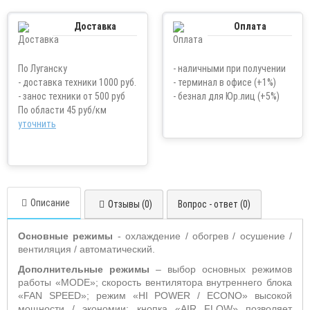
Доставка
Оплата
По Луганску
- наличными при получении
- доставка техники 1000 руб.
- терминал в офисе (+1%)
- занос техники от 500 руб
- безнал для Юр.лиц (+5%)
По области 45 руб/км
уточнить
Описание
Отзывы (0)
Вопрос - ответ (0)
Основные режимы
- охлаждение / обогрев / осушение /
вентиляция / автоматический.
Дополнительные режимы
– выбор основных режимов
работы «
MODE
»;
скорость вентилятора внутреннего блока
«
FAN
SPEED
»; режим «
HI
POWER
/
ECONO
» высокой
мощности / экономии; кнопка «
AIR
FLOW
» позволяет