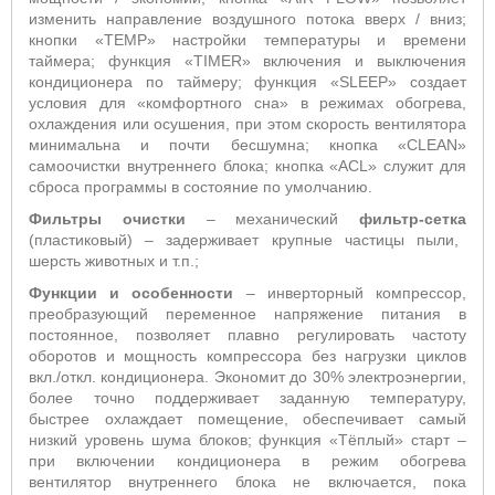
изменить направление воздушного потока вверх / вниз;
кнопки «
TEMP
» настройки температуры и времени
таймера;
функция «T
IMER
» включения и выключения
кондиционера по таймеру; функция «
SLEEP
» создает
условия для «комфортного сна» в режимах обогрева,
охлаждения или осушения, при этом скорость вентилятора
минимальна и почти бесшумна; кнопка «
CLEAN
»
самоочистки внутреннего блока; кнопка «
ACL
» служит для
сброса программы в состояние по умолчанию
.
Фильтры очистки
– механический
фильтр-сетка
(пластиковый) – задерживает крупные частицы пыли,
шерсть животных и т.п.;
Функции и особенности
–
инверторный компрессор,
преобразующий переменное напряжение питания в
постоянное, позволяет плавно регулировать частоту
оборотов и мощность компрессора без нагрузки циклов
вкл./откл. кондиционера. Экономит до 30% электроэнергии,
более точно поддерживает заданную температуру,
быстрее охлаждает помещение, обеспечивает самый
низкий уровень шума блоков;
функция «Тёплый» старт
–
п
ри включении кондиционера в режим обогрева
вентилятор внутреннего блока не включается, пока