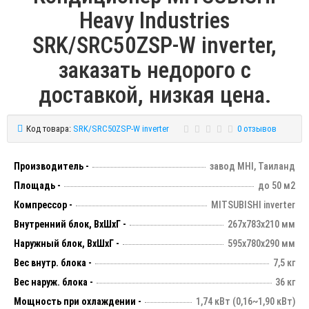
Heavy Industries
SRK/SRC50ZSP-W inverter,
заказать недорого с
доставкой, низкая цена.
Код товара:
SRK/SRC50ZSP-W inverter
0 отзывов
Производитель -
завод MHI, Таиланд
Площадь -
до 50 м2
Компрессор -
MITSUBISHI inverter
Внутренний блок, ВхШхГ -
267х783х210 мм
Наружный блок, ВхШхГ -
595х780х290 мм
Вес внутр. блока -
7,5 кг
Вес наруж. блока -
36 кг
Мощность при охлаждении -
1,74 кВт (0,16~1,90 кВт)