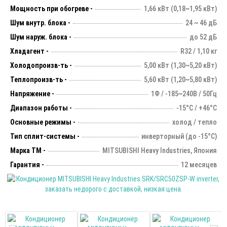
Мощность при обогреве -
1,66 кВт (0,18~1,95 кВт)
Шум внутр. блока -
24 ~ 46 дБ
Шум наруж. блока -
до 52 дБ
Хладагент -
R32 / 1,10 кг
Холодопроизв-ть -
5,00 кВт (1,30~5,20 кВт)
Теплопроизв-ть -
5,60 кВт (1,20~5,80 кВт)
Напряжение -
1Ф / -185~240В / 50Гц
Диапазон работы -
-15°С / +46°С
Основные режимы -
холод / тепло
Тип сплит-системы -
инверторный (до -15°С)
Марка ТМ -
MITSUBISHI Heavy Industries, Япония
Гарантия -
12 месяцев