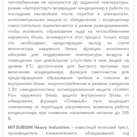
теплообменник не прогреется до заданной температуры;
режим «Авторестарт» возвращает кондиционер к работе по
последним настройкам после перебоя в электросети;
интеллектуальная защита от обледенения – кондиционер
самостоятельно переключается в режим размораживания,
чтобы исключить образование льда на теплообменнике
наружного блока, активируется этот процесс только когда
это необходимо, предотвращая выход из строя
вентилятора наружного блока;
ф
ункция экономного
обогрева для поддержания температуры воздуха в
помещении при длительном отсутствии в нем людей на
уровне 8°С, достаточном для быстрого прогрева при
включении кондиционера;
функция самоочистки для
предотвращения образования грибков и плесени во
внутреннем блоке;
энергопотребление в режиме ожидания
1 Вт;
самодиагностика; антикоррозионная защита «Golden
Fin» наружного блока; защита внутреннего блока от
обмерзания; функция «Плавный» пуск защищает
электронику от перепадов напряжения; возможна работа
кондиционера при снижении напряжения питания до 185
В.
MITSUBISHI
Heavy
Industries
– известный японский трест,
производитель климатического оборудования, год