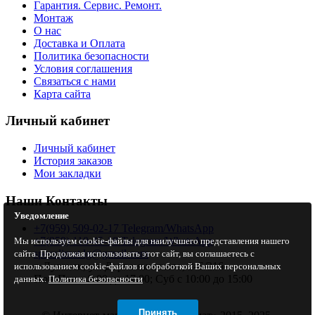
Гарантия. Сервис. Ремонт.
Монтаж
О нас
Доставка и Оплата
Политика безопасности
Условия соглашения
Связаться с нами
Карта сайта
Личный кабинет
Личный кабинет
История заказов
Мои закладки
Наши Контакты
Уведомление
+7(959) 509-02-17 Telegram/WhatsApp
+7(959) 110-45-18 Telegram/WhatsApp
Мы используем cookie-файлы для наилучшего представления нашего
specclimat.lg@gmail.com
сайта. Продолжая использовать этот сайт, вы соглашаетесь с
г. Луганск, ул. Даргомыжского, 2-Е/216
использованием cookie-файлов и обработкой Ваших персональных
Пон-Птн с 9:00 до 17:00; Суб с 10:00 до 15:00
данных.
Политика безопасности
Принять