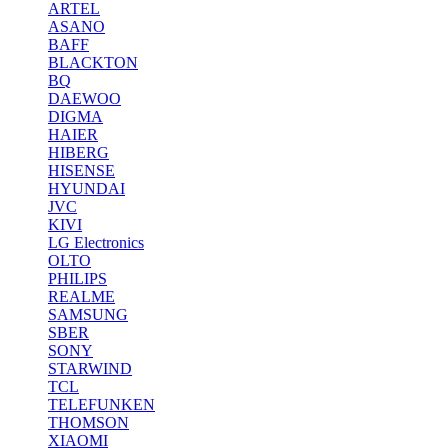
ARTEL
ASANO
BAFF
BLACKTON
BQ
DAEWOO
DIGMA
HAIER
HIBERG
HISENSE
HYUNDAI
JVC
KIVI
LG Electronics
OLTO
PHILIPS
REALME
SAMSUNG
SBER
SONY
STARWIND
TCL
TELEFUNKEN
THOMSON
XIAOMI