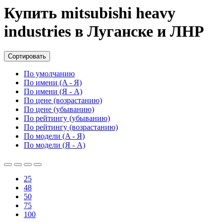
Купить mitsubishi heavy
industries в Луганске и ЛНР
Сортировать
По умолчанию
По имени (A - Я)
По имени (Я - A)
По цене (возрастанию)
По цене (убыванию)
По рейтингу (убыванию)
По рейтингу (возрастанию)
По модели (A - Я)
По модели (Я - A)
25
48
50
75
100