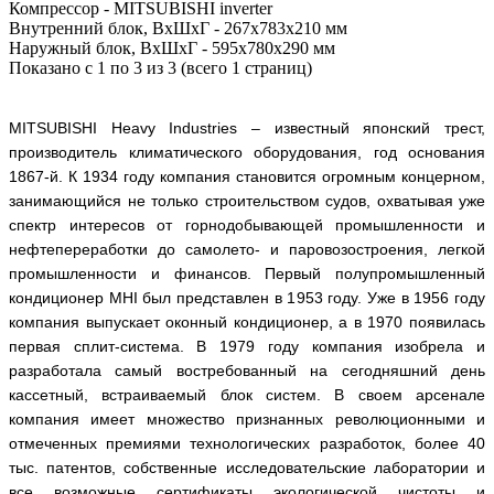
Компрессор -
MITSUBISHI inverter
Внутренний блок, ВхШхГ -
267х783х210 мм
Наружный блок, ВхШхГ -
595х780х290 мм
Показано с 1 по 3 из 3 (всего 1 страниц)
MITSUBISHI
Heavy
Industries
– известный японский трест,
производитель климатического оборудования, год основания
1867-й. К 1934 году компания становится огромным концерном,
занимающийся не только
строительством судов, охватывая уже
спектр интересов от горнодобывающей промышленности и
нефтепереработки до самолето- и паровозостроения, легкой
промышленности и финансов. Первый полупромышленный
кондиционер MHI был представлен в 1953 году. Уже в 1956 году
компания выпускает оконный кондиционер, а в 1970 появилась
первая сплит-система. В 1979 году компания изобрела и
разработала самый востребованный на сегодняшний день
кассетный, встраиваемый блок систем.
В своем арсенале
компания имеет множество признанных революционными и
отмеченных премиями технологических разработок, более 40
тыс. патентов, собственные исследовательские лаборатории и
все возможные сертификаты экологической чистоты и