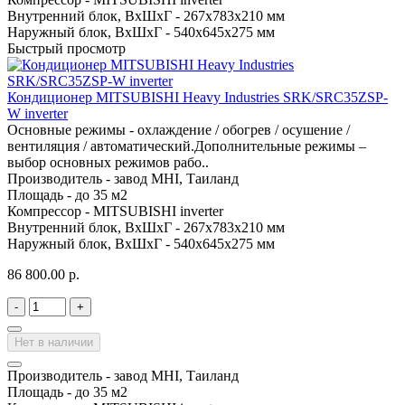
Внутренний блок, ВхШхГ -
267х783х210 мм
Наружный блок, ВхШхГ -
540х645х275 мм
Быстрый просмотр
Кондиционер MITSUBISHI Heavy Industries SRK/SRC35ZSP-
W inverter
Основные режимы - охлаждение / обогрев / осушение /
вентиляция / автоматический.Дополнительные режимы –
выбор основных режимов рабо..
Производитель -
завод MHI, Таиланд
Площадь -
до 35 м2
Компрессор -
MITSUBISHI inverter
Внутренний блок, ВхШхГ -
267х783х210 мм
Наружный блок, ВхШхГ -
540х645х275 мм
86 800.00 р.
-
+
Нет в наличии
Производитель -
завод MHI, Таиланд
Площадь -
до 35 м2