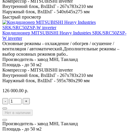
Компрессор -
MITSUBISHI inverter
Внутренний блок, ВхШхГ -
267х783х210 мм
Наружный блок, ВхШхГ -
540х645х275 мм
Быстрый просмотр
Кондиционер MITSUBISHI Heavy Industries SRK/SRC50ZSP-
W inverter
Основные режимы - охлаждение / обогрев / осушение /
вентиляция / автоматический.Дополнительные режимы –
выбор основных режимов рабо..
Производитель -
завод MHI, Таиланд
Площадь -
до 50 м2
Компрессор -
MITSUBISHI inverter
Внутренний блок, ВхШхГ -
267х783х210 мм
Наружный блок, ВхШхГ -
595х780х290 мм
126 000.00 р.
-
+
Нет в наличии
Производитель -
завод MHI, Таиланд
Площадь -
до 50 м2