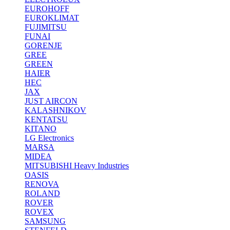
EUROHOFF
EUROKLIMAT
FUJIMITSU
FUNAI
GORENJE
GREE
GREEN
HAIER
HEC
JAX
JUST AIRCON
KALASHNIKOV
KENTATSU
KITANO
LG Electronics
MARSA
MIDEA
MITSUBISHI Heavy Industries
OASIS
RENOVA
ROLAND
ROVER
ROVEX
SAMSUNG