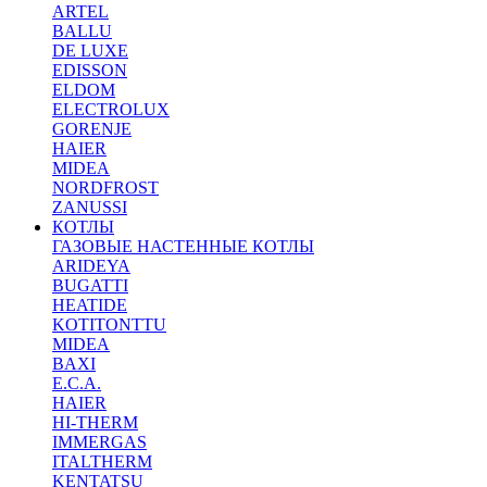
ARTEL
BALLU
DE LUXE
EDISSON
ELDOM
ELECTROLUX
GORENJE
HAIER
MIDEA
NORDFROST
ZANUSSI
КОТЛЫ
ГАЗОВЫЕ НАСТЕННЫЕ КОТЛЫ
ARIDEYA
BUGATTI
HEATIDE
KOTITONTTU
MIDEA
BAXI
E.C.A.
HAIER
HI-THERM
IMMERGAS
ITALTHERM
KENTATSU