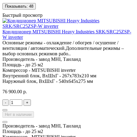
Показывать:
48
Быстрый просмотр
Кондиционер MITSUBISHI Heavy Industries SRK/SRC25ZSP-
W inverter
Основные режимы - охлаждение / обогрев / осушение /
вентиляция / автоматический.Дополнительные режимы –
выбор основных режимов рабо..
Производитель -
завод MHI, Таиланд
Площадь -
до 25 м2
Компрессор -
MITSUBISHI inverter
Внутренний блок, ВхШхГ -
267х783х210 мм
Наружный блок, ВхШхГ -
540х645х275 мм
76 900.00 р.
-
+
Нет в наличии
Производитель -
завод MHI, Таиланд
Площадь -
до 25 м2
Компрессор -
MITSUBISHI inverter