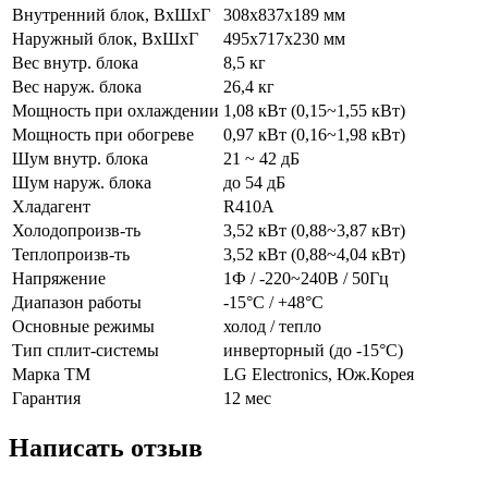
Внутренний блок, ВхШхГ
308х837х189 мм
Наружный блок, ВхШхГ
495х717х230 мм
Вес внутр. блока
8,5 кг
Вес наруж. блока
26,4 кг
Мощность при охлаждении
1,08 кВт (0,15~1,55 кВт)
Мощность при обогреве
0,97 кВт (0,16~1,98 кВт)
Шум внутр. блока
21 ~ 42 дБ
Шум наруж. блока
до 54 дБ
Хладагент
R410A
Холодопроизв-ть
3,52 кВт (0,88~3,87 кВт)
Теплопроизв-ть
3,52 кВт (0,88~4,04 кВт)
Напряжение
1Ф / -220~240В / 50Гц
Диапазон работы
-15°С / +48°С
Основные режимы
холод / тепло
Тип сплит-системы
инверторный (до -15°С)
Марка ТМ
LG Electronics, Юж.Корея
Гарантия
12 мес
Написать отзыв