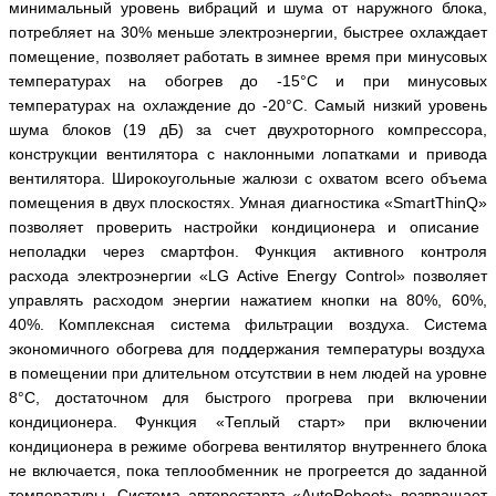
минимальный уровень вибраций и шума от наружного блока,
потребляет на 30% меньше электроэнергии,
быстрее охлаждает
помещение, позволяет работать в зимнее время при минусовых
температурах на обогрев до -15°С и при минусовых
температурах на охлаждение до -20°С. Самый низкий уровень
шума блоков (19 дБ) за счет двухроторного компрессора,
конструкции вентилятора с наклонными лопатками и привода
вентилятора. Ш
ирокоугольные жалюзи с охватом всего объема
помещения в двух плоскостях.
Умная диагностика
«
SmartThinQ
»
позволяет проверить настройки кондиционера и описание
неполадки через смартфон.
Функция активного контроля
расхода электроэнергии «
LG
Active
Energy
Control
» позволяет
управлять расходом энергии нажатием кнопки на 80%, 60%,
40%. Комплексная система фильтрации воздуха. Система
экономичного обогрева для поддержания температуры воздуха
в помещении при длительном отсутствии в нем людей на уровне
8°С, достаточном для быстрого прогрева при включении
кондиционера. Функция «Теплый старт»
п
ри включении
кондиционера в режиме обогрева вентилятор внутреннего блока
не включается, пока теплообменник не прогреется до заданной
температуры. Система авторестарта «
AutoReboot
» возвращает