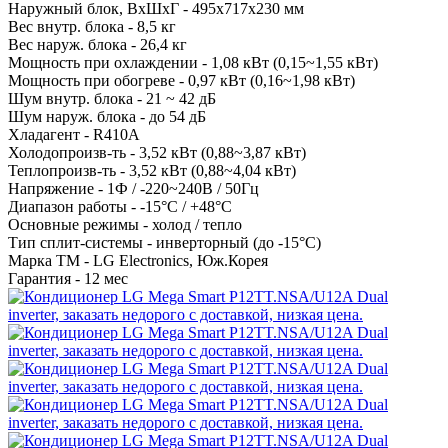
Наружный блок, ВхШхГ -
495х717х230 мм
Вес внутр. блока -
8,5 кг
Вес наруж. блока -
26,4 кг
Мощность при охлаждении -
1,08 кВт (0,15~1,55 кВт)
Мощность при обогреве -
0,97 кВт (0,16~1,98 кВт)
Шум внутр. блока -
21 ~ 42 дБ
Шум наруж. блока -
до 54 дБ
Хладагент -
R410A
Холодопроизв-ть -
3,52 кВт (0,88~3,87 кВт)
Теплопроизв-ть -
3,52 кВт (0,88~4,04 кВт)
Напряжение -
1Ф / -220~240В / 50Гц
Диапазон работы -
-15°С / +48°С
Основные режимы -
холод / тепло
Тип сплит-системы -
инверторный (до -15°С)
Марка ТМ -
LG Electronics, Юж.Корея
Гарантия -
12 мес