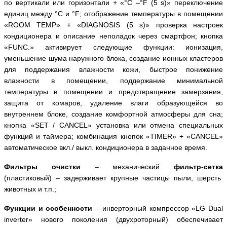
по вертикали или горизонтали + «°С –°
F
(5
s
)» переключение
единиц между °
C
и °
F
; отображение температуры в помещении
«
ROOM
TEMP
» + «
DIAGNOSIS
(5
s
)» проверка настроек
кондиционера и описание неполадок через смартфон; кнопка
«
FUNC
.» активирует следующие функции: ионизация,
уменьшение шума наружного блока, создание ионных кластеров
для поддержания влажности кожи, быстрое понижение
влажности в помещении, поддержание минимальной
температуры в помещении и предотвращение замерзания,
защита от комаров, удаление влаги образующейся во
внутреннем блоке, создание комфортной атмосферы для сна;
кнопка «
SET
/
CANCEL
» установка или отмена специальных
функций и таймера; комбинация кнопок «
TIMER
» + «
CANCEL
»
автоматическое вкл./ выкл. кондиционера в заданное время.
Фильтры очистки
– механический
фильтр-сетка
(пластиковый) – задерживает крупные частицы пыли, шерсть
животных и т.п.;
Функции и особенности
– инверторный компрессор «
LG
Dual
inverter
» нового поколения (двухроторный) обеспечивает