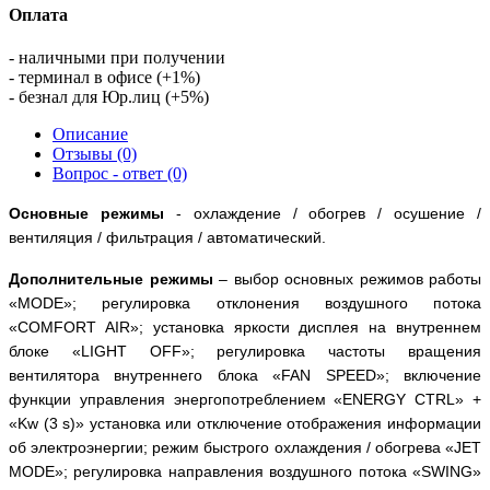
Оплата
- наличными при получении
- терминал в офисе (+1%)
- безнал для Юр.лиц (+5%)
Описание
Отзывы (0)
Вопрос - ответ (0)
Основные режимы
- охлаждение / обогрев / осушение /
вентиляция / фильтрация / автоматический.
Дополнительные режимы
– выбор основных режимов работы
«
MODE
»; регулировка отклонения воздушного потока
«
COMFORT
AIR
»; установка яркости дисплея на внутреннем
блоке «
LIGHT
OFF
»; регулировка частоты вращения
вентилятора внутреннего блока «
FAN
SPEED
»; включение
функции управления энергопотреблением «
ENERGY
CTRL
» +
«
Kw
(3
s
)» установка или отключение отображения информации
об электроэнергии; режим быстрого охлаждения / обогрева «
JET
MODE
»; регулировка направления воздушного потока «
SWING
»