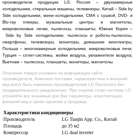
производители продукции LG: Россия – двухкамерные
холодильники, стиральные машины, телевизоры; Китай –
Side by
Side холодильники, мини-холодильники, СМА с сушкой, DVD- и
Blu-ray плееры, музыкальные центры и магнитолы,
микроволновые печки, пылесосы, планшеты; Южная Корея –
Side by Side холодильники, пылесосы и роботы-пылесосы,
смартфоны, телевизоры, мониторы, домашние кинотеатры;
Польша –
многокамерные холодильники, микроволновые печи;
Турция – сплит-системы, мойки воздуха, увлажнители воздуха;
Вьетнам –
пылесосы, планшеты, мониторы, магнитолы.
Описание товара основано на информации сайта
производителя. Комплект поставки, характеристики и внешний
вид могут быть изменены производителем LG Electronics без
предварительного уведомления. При покупке сплит-системы LG
уточняйте все значимые для Вас параметры, комплектацию,
внешний вид и сроки гарантии у продавца.
Характеристики кондиционеры
Производитель
LG Tianjin App. Co., Китай
Площадь
до 35 м2
Компрессор
LG dual inverter