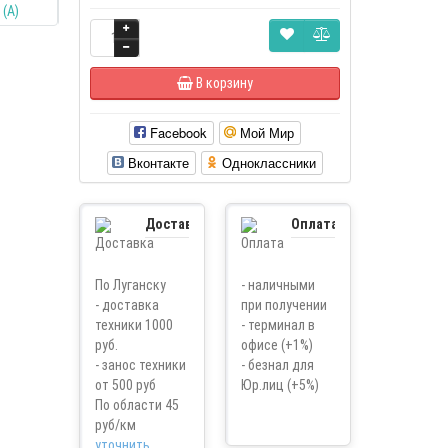
В корзину
Facebook
Мой Мир
Вконтакте
Одноклассники
Доставка
Оплата
По Луганску
- наличными
- доставка
при получении
техники 1000
- терминал в
руб.
офисе (+1%)
- занос техники
- безнал для
от 500 руб
Юр.лиц (+5%)
По области 45
руб/км
уточнить