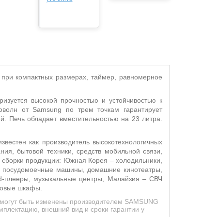
 при компактных размерах, таймер, равномерное
ризуется высокой прочностью и устойчивостью к
оволн от
Samsung
по трем точкам гарантирует
й. Печь обладает вместительностью на 23 литра.
звестен как производитель высокотехнологичных
ия, бытовой техники, средств мобильной связи,
ы сборки продукции: Южная Корея – холодильники,
и, посудомоечные машины, домашние кинотеатры,
vd-плееры, музыкальные центры; Малайзия – СВЧ
ховые шкафы.
ид могут быть изменены производителем SAMSUNG
мплектацию, внешний вид и сроки гарантии у