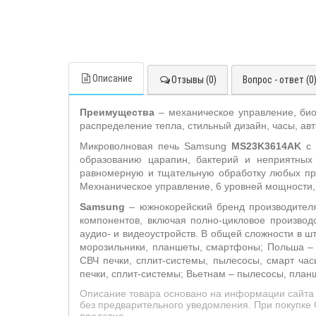
Описание
Отзывы (0)
Вопрос - ответ (0
Преимущества
– механическое управление, би
распределение тепла, стильный дизайн, часы, ав
Микроволновая печь Samsung
MS23K3614AK
с 
образованию царапин, бактерий и неприятных
равномерную и тщательную обработку любых прод
Мехнаническое управление, 6 уровней мощности, 
S
amsung
– южнокорейский бренд производителя
компонентов, включая полно-цикловое производ
аудио- и видеоустройств. В общей сложности в ш
морозильники, планшеты, смартфоны; Польша – 
СВЧ печки, сплит-системы, пылесосы, смарт ча
печки, сплит-системы; Вьетнам – пылесосы, пла
Описание товара основано на информации сайта 
без предварительного уведомления. При покупке 