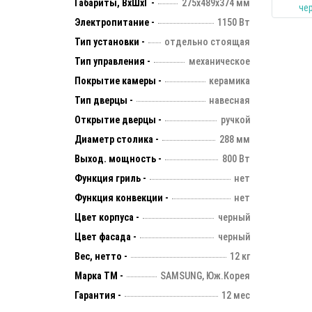
Габариты, ВхШхГ -
275х489х374 мм
Электропитание -
1150 Вт
Тип установки -
отдельно стоящая
Тип управления -
механическое
Покрытие камеры -
керамика
Тип дверцы -
навесная
Открытие дверцы -
ручкой
Диаметр столика -
288 мм
Выход. мощность -
800 Вт
Функция гриль -
нет
Функция конвекции -
нет
Цвет корпуса -
черный
Цвет фасада -
черный
Вес, нетто -
12 кг
Марка ТМ -
SAMSUNG, Юж.Корея
Гарантия -
12 мес