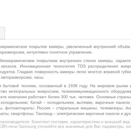
)
окерамическое покрытие камеры, увеличенный внутренний объём
торазморозка, интуитивно понятное управление.
биокерамическим покрытием внутренних стенок камеры, характе
 запахов. Инновационная технология
TDS
распределения микр
уктов. Гладкая поверхность камеры легко моется влажной губко
авторазморозка, часы.
 бытовой техники, основанный в 1938 году. На мировом рынке и
ство интегральных микросхем, телекоммуникационного оборудован
тате компании работают более 300 тыс. человек. Основные стран
холодильники; Китай – холодильники, вытяжки, варочные панел
сы, фотоаппараты; Россия – стиральные машины, телевизоры, d
ншеты, смартфоны; Таиланд – электрические варочные панели и ду
производителя. Комплект поставки, характеристики и внешний в
СВЧ-печи Samsung уточняйте все значимые для Вас параметры, ко