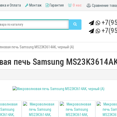
вка и Оплата
Монтаж
Гарантия
О нас
Сравнение това
+7(95
+7(95
лновая печь Samsung MS23K3614AK, черный (A)
вая печь Samsung MS23K3614AK,