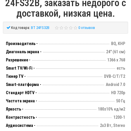
24FS32B, заказать недорого с
доставкой, низкая цена.
Код товара:
BT 24FS32B
0 отзывов
Производитель -
BQ, КНР
Диагональ экрана -
24" (61 см)
Разрешение -
1366 х 768
Smart TV/Wi-Fi -
есть
Тюнер TV -
DVB-C/T/T2
Smart-платформа -
Android 7.0
Стандарт HDTV -
HD 720p
Частота экрана -
50 Гц
Яркость -
180±10% кд/м2
Контрастность -
1200-1
Аудиосистема -
2х3 Вт, Stereo