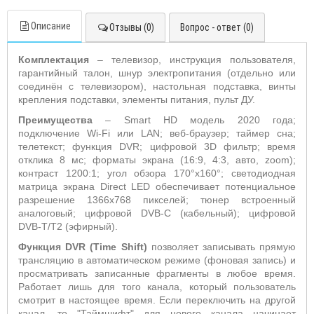
Описание
Отзывы (0)
Вопрос - ответ (0)
Комплектация
– телевизор, инструкция пользователя,
гарантийный талон, шнур электропитания (отдельно или
соединён с телевизором), настольная подставка, винты
крепления подставки, элементы питания, пульт ДУ.
Преимущества
– Smart HD модель 2020 года;
подключение Wi-Fi или LAN; веб-браузер; таймер сна;
телетекст; функция DVR; цифровой 3D фильтр; время
отклика 8 мс; форматы экрана (16:9, 4:3, авто, zoom);
контраст 1200:1; угол обзора 170°х160°; светодиодная
матрица экрана Direct LED обеспечивает потенциальное
разрешение 1366x768 пикселей; тюнер встроенный
аналоговый; цифровой DVB-C (кабельный); цифровой
DVB-T/T2 (эфирный).
Функция DVR (Time
Shift)
позволяет записывать прямую
трансляцию в автоматическом режиме (фоновая запись) и
просматривать записанные фрагменты в любое время.
Работает лишь для того канала, который пользователь
смотрит в настоящее время. Если переключить на другой
канал, то "Таймшифт" для нового канала начинает