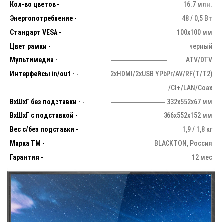
Кол-во цветов -
16.7 млн.
Энергопотребление -
48 / 0,5 Вт
Стандарт VESA -
100х100 мм
Цвет рамки -
черный
Мультимедиа -
ATV/DTV
Интерфейсы in/out -
2xHDMI/2xUSB YPbPr/AV/RF(T/T2)
/CI+/LAN/Coax
ВхШхГ без подставки -
332х552х67 мм
ВхШхГ с подставкой -
366x552x152 мм
Вес с/без подставки -
1,9 / 1,8 кг
Марка ТМ -
BLACKTON, Россия
Гарантия -
12 мес