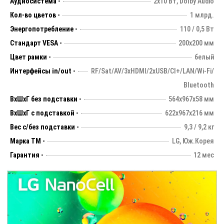
Аудиосистема -
2х10 Вт, Dolby Audio
Кол-во цветов -
1 млрд.
Энергопотребление -
110 / 0,5 Вт
Стандарт VESA -
200х200 мм
Цвет рамки -
белый
Интерфейсы in/out -
RF/Sat/AV/3xHDMI/2xUSB/CI+/LAN/Wi-Fi/
Bluetooth
ВхШхГ без подставки -
564х967х58 мм
ВхШхГ с подставкой -
622х967х216 мм
Вес с/без подставки -
9,3 / 9,2 кг
Марка ТМ -
LG, Юж.Корея
Гарантия -
12 мес