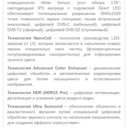
освещенности
White
Sensor
; угол обзора 178°;
светодиодная
IPS
матрица с подсветкой
Direct
LED
обеспечивает потенциальное разрешение 3840x2160
точек; поверхность экрана глянцевая, тюнер встроенный
аналоговый; цифровой
DVB
-
C
(кабельный); цифровой
DVB
-
T
2 (эфирный); цифровой
DVB
-
S
2 (спутниковый).
Технология
NanoCell
– технология производства LED-
экранов от LG, которая заключается в напылении поверх
экрана специальных нано частиц (флуоресцентные
полупроводниковые нанокристаллы) для отфильтровки
тусклого цвета.
Технология Advanced Color Enhancer
– динамическая
цифровая обработка и автоматическая корректировка
цвета для более насыщенного и естественного
изображения.
Технология HDR (HDR10 Pro)
– цифровая оптимизация,
детализация и усиление цвета каждого кадра.
Технология
Ultra
Surround
– обеспечение объемного и
реалистичного звучания путем специальной цифровой
обработки звукового сигнала по нескольким направлениям,
для создания эффекта «присутствия».