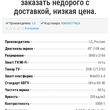
заказать недорого с
доставкой, низкая цена.
Производитель:
LG
Код товара:
43NANO776QA
0 отзывов
Производитель -
LG, Россия
Диагональ экрана -
43" (108 см)
Разрешение -
3840 х 2160
Smart TV/Wi-Fi -
есть
Тюнер TV -
DVB-C/T2/S2
Smart-платформа -
WebOS 6.0
Стандарт HDTV -
Ultra HD 4K
Частота экрана -
60 Гц
Яркость -
250 кд/м2
Контрастность -
5000-1