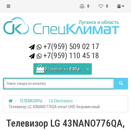
0
0
+7(959) 509 02 17
+7(959) 110 45 18
0
Tоваров,
на
0.00 р.
ТЕЛЕВИЗОРЫ
LG Electronics
Телевизор LG 43NANO776QA smart UHD безрамочный
Телевизор LG 43NANO776QA,