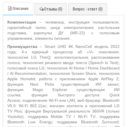
Описание
Отзывы (0)
Вопрос - ответ (0)
Комплектация
– телевизор, инструкция пользователя,
гарантийный талон, шнур электропитания, настольная
подставка, аэропульт ДУ
(MR-22
) с голосовым
управлением, элементы питания.
Преимущества
–
Smart
UHD
4
K NanoCell
модель 2022
года; 4-х ядерный процессор а5 «
V
» поколения;
технология
LG
ThinQ
; интеллектуальное распознавание
голоса;
технология речевого ввода текста (Speech to Text);
голосовой поиск LG;
технология
AI
Home
/
Home
Dashboard
/
AI
Recommendation
; технология
Screen
Share
; технология
Apple
Homekit
; работа с приложением
Apple
AirPlay
2;
функция Next Picks существующий ИИ канал;
функция
Magic Explorer существующая ИИ
ссылка;
функция быстрого доступа
Quick
Access
;
подключение
Wi
-
Fi
или
LAN
; веб-браузер;
Bluetooth
V
5.0;
Wi
-
Fi
802.11
ac
; магазин контента и приложений
LG
TV
Plus
; функция Виртуальной реальности 360
VR
(только
Youtube
); поддержка
Mobile
TV
/
Wi
-
Fi
TV
; поддержка
Bluetooth
Low
Energy
;
поддержка Bluetooth Surround;