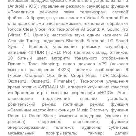
потоковая передача музыки с мобильного устройства на ТВ
(Android / iOS); управление режимом саундбара; функция
«Поделиться режимом звука телевизора»;
сетевой
файловый браузер; звуковая система
Virtual
Surround
Plus
с направленными вниз динамиками; технология обработки
голоса Clear Vioce
Pro
; технология
AI
Sound
; AI Sound Pro
(
Virtual
5.1
Up
-
mix
); настройка звука одним касанием
AI
Acoustic
Tuning
; поддержка
Bluetooth
Surround
;
LG
Sound
Sync
/
Bluetooth
; управление режимом саундбара;
активный 4К HDR (HDR10 Pro), палитра с млрд. оттенков,
10 битный цвет; алгоритм тонального отображения
Dynamic
Tone
Mapping
; видео декодер VP9 (декодер
высокого разрешения 4К/2К), режимы изображения 9
(Яркий, Стандарт, Эко, Кино, Спорт, Игры,
HDR
Эффект,
Эксперт1, Эксперт2,
Filmmaker
). Технология улучшения
время отклика «VRR&ALLM», алгоритм улучшения качества
изображения игр в высоком разрешении «HGIG». Авто-
оповещение подключений внешних устройств;
родительский режим; гостиница режим; функция
«Семейные настройки»;
функция
Music
Discovery
; функция
Room
to
Room
Share
;
языковая поддержка (зависит от
региона); спортивное оповещение; функция
энергосбережения;
телетекст; аудиогид; субтитры;
музыкальный проигрыватель; таймер; датчик