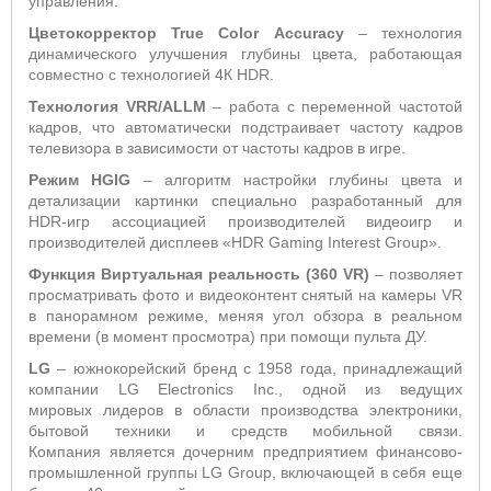
управления.
Цветокорректор
True
Color
Accuracy
– технология
динамического улучшения глубины цвета, работающая
совместно с технологией 4К HDR.
Технология VRR/ALLM
– работа с переменной частотой
кадров, что автоматически подстраивает частоту кадров
телевизора в зависимости от частоты кадров в игре.
Режим HGIG
– алгоритм настройки глубины цвета и
детализации картинки специально разработанный для
HDR-игр ассоциацией производителей видеоигр и
производителей дисплеев «HDR Gaming Interest Group».
Функция Виртуальная реальность (360 VR)
– позволяет
просматривать фото и видеоконтент снятый на камеры VR
в панорамном режиме, меняя угол обзора в реальном
времени (в момент просмотра) при помощи пульта ДУ.
LG
– южнокорейский бренд с 1958 года, принадлежащий
компании LG Electronics Inc., одной из ведущих
мировых лидеров в области производства электроники,
бытовой техники и средств мобильной связи.
Компания является дочерним предприятием финансово-
промышленной группы LG Group, включающей в себя еще