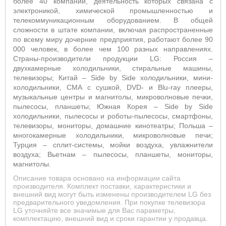
более 40 компаний, деятельность которых связана с
электроникой, химической промышленностью и
телекоммуникационным оборудованием. В общей
сложности в штате компании, включая распространенные
по всему миру дочерние предприятия, работают более 90
000 человек, в более чем 100 разных направлениях.
Страны-производители продукции LG: Россия –
двухкамерные холодильники, стиральные машины,
телевизоры; Китай – Side by Side холодильники, мини-
холодильники, СМА с сушкой, DVD- и Blu-ray плееры,
музыкальные центры и магнитолы, микроволновые печки,
пылесосы, планшеты; Южная Корея – Side by Side
холодильники, пылесосы и роботы-пылесосы, смартфоны,
телевизоры, мониторы, домашние кинотеатры; Польша –
многокамерные холодильники, микроволновые печи;
Турция – сплит-системы, мойки воздуха, увлажнители
воздуха; Вьетнам – пылесосы, планшеты, мониторы,
магнитолы.
Описание товара основано на информации сайта
производителя. Комплект поставки, характеристики и
внешний вид могут быть изменены производителем LG без
предварительного уведомления. При покупке телевизора
LG уточняйте все значимые для Вас параметры,
комплектацию, внешний вид и сроки гарантии у продавца.