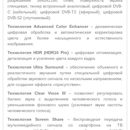
разрешение 3840x2160 точек; поверхность экрана
глянцевая; тюнер встроенный аналоговый; цифровой DVB-
C (кабельный); цифровой DVB-T2 (эфирный); цифровой
DVB-S2 (спутниковый).
Технология Advanced Color Enhancer
– динамическая
цифровая обработка и автоматическая корректировка
цвета для более насыщенного и естественного
изображения.
Технология HDR (HDR10 Pro)
– цифровая оптимизация,
детализация и усиление цвета каждого кадра.
Технология
Ultra
Surround
– обеспечение объемного и
реалистичного звучания путем специальной цифровой
обработки звукового сигнала по нескольким направлениям,
для создания эффекта «присутствия».
Технология Clear Vioce III
– позволяет регулировать
баланс звука с выделением человеческого голоса и
уменьшением фонового шума (усиливает звуки частоты
человеческого голоса).
Технология Screen Share
– беспроводная передача
мультимедийного сигнала со смартфона на ТВ