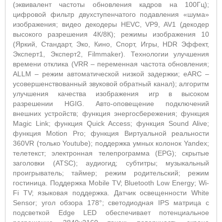
(эквивалент частоты обновления кадров на 100Гц);
цифровой фильтр двухступенчатого подавления «шума»
изображения; видео декодеры HEVC, VP9, AV1 (декодер
высокого разрешения 4К/8К); режимы изображения 10
(Яркий, Стандарт, Эко, Кино, Спорт, Игры, HDR Эффект,
Эксперт1, Эксперт2, Filmmaker). Технологии улучшения
времени отклика (VRR – переменная частота обновления;
ALLM – режим автоматической низкой задержки; eARC –
усовершенствованный звуковой обратный канал); алгоритм
улучшения качества изображения игр в высоком
разрешении HGIG. Авто-оповещение подключений
внешних устройств; функция энергосбережения; функция
Magic Link; функция Quick Access; функция Sound Alive;
функция Motion Pro; функция Виртуальной реальности
360VR (только Youtube); поддержка умных колонок Yandex;
телетекст; электронная телепрограмма (EPG); скрытые
заголовки (ATSC); аудиогид; субтитры; музыкальный
проигрыватель; таймер; режим родительский; режим
гостиница. Поддержка Mobile TV; Bluetooth Low Energy; Wi-
Fi TV; языковая поддержка. Датчик освещенности White
Sensor; угол обзора 178°; светодиодная IPS матрица с
подсветкой Edge LED обеспечивает потенциальное