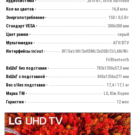
Аудиосистема -
2х10 Вт, Ultra Surround
Кол-во цветов -
16,8 млн.
Энергопотребление -
150 / 0,5 Вт
Стандарт VESA -
300х300 мм
Цвет рамки -
серый
Мультимедиа -
ATV/DTV
Интерфейсы in/out -
RF/Sat/AV/3xHDMI/2xUSB/CI/LAN/Wi-
Fi/Bluetooth
ВхШхГ без подставки -
783х1356х57,5 мм
ВхШхГ с подставкой -
845х1356х271 мм
Вес с/без подставки -
17,4 / 17,1 кг
Марка ТМ -
LG, Юж.Корея
Гарантия -
12 мес