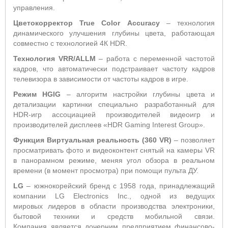
управления.
Цветокорректор
True
Color
Accuracy
– технология
динамического улучшения глубины цвета, работающая
совместно с технологией 4К HDR.
Технология VRR/ALLM
– работа с переменной частотой
кадров, что автоматически подстраивает частоту кадров
телевизора в зависимости от частоты кадров в игре.
Режим HGIG
– алгоритм настройки глубины цвета и
детализации картинки специально разработанный для
HDR-игр ассоциацией производителей видеоигр и
производителей дисплеев «HDR Gaming Interest Group».
Функция Виртуальная реальность (360 VR)
– позволяет
просматривать фото и видеоконтент снятый на камеры VR
в панорамном режиме, меняя угол обзора в реальном
времени (в момент просмотра) при помощи пульта ДУ.
LG
– южнокорейский бренд с 1958 года, принадлежащий
компании LG Electronics Inc., одной из ведущих
мировых лидеров в области производства электроники,
бытовой техники и средств мобильной связи.
Компания является дочерним предприятием финансово-