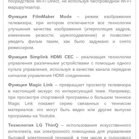
посредством Wi-Fi Direct, не используя беспроводной Wi-Fi
маршрутизатор.
Функция
FilmMaker
Mode
– режим изображения
телевизора, при котором отключаются все технологии
улучшения качества изображения (итерполяция кадров,
изменение резкости, шумоподавление) и позволяет
увидеть фильм таким, как было задумано и снято
режиссером.
Функция Simplink HDMI CEC
– реализация технологии
управления различными устройствами с помощью одного
пульта управления, используя в качестве канала передачи
сигналов управления HDMI соединение.
Функция
Magic
Link
– превращает просмотр телевизора
в настоящий экскурс по интересующей теме. Например,
при просмотре спортивной программы о большом теннисе
Magic Link покажет серию связанных с теннисом
материалов: это могут быть видео или другие выпуски
программы на Youtube.
Технология LG ThinQ
– использования искусственного
интеллекта, как электронного помощника для управления
бытовой электронной техникой, в том числе и голосового