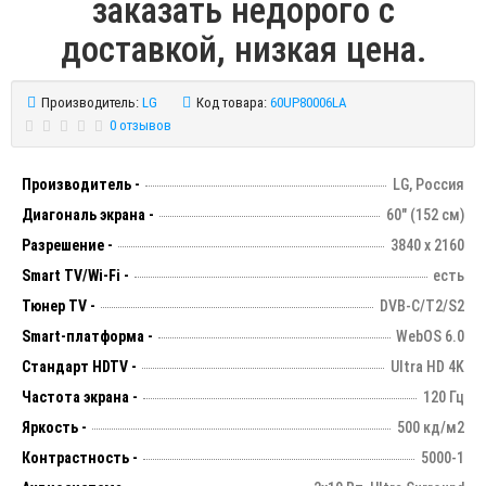
заказать недорого с
доставкой, низкая цена.
Производитель:
LG
Код товара:
60UP80006LA
0 отзывов
Производитель -
LG, Россия
Диагональ экрана -
60" (152 см)
Разрешение -
3840 х 2160
Smart TV/Wi-Fi -
есть
Тюнер TV -
DVB-C/T2/S2
Smart-платформа -
WebOS 6.0
Стандарт HDTV -
Ultra HD 4K
Частота экрана -
120 Гц
Яркость -
500 кд/м2
Контрастность -
5000-1