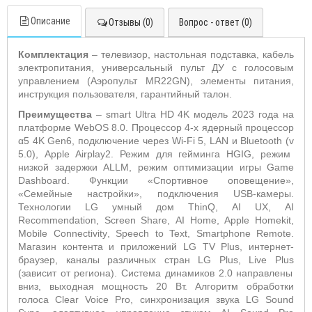
Описание
Отзывы (0)
Вопрос - ответ (0)
Комплектация
– телевизор, настольная подставка, кабель
электропитания, универсальный пульт ДУ с голосовым
управлением (Аэропульт
MR
22
GN
), элементы питания,
инструкция пользователя, гарантийный талон.
Преимущества
–
smart
Ultra
HD
4
K
модель 2023 года на
платформе
WebOS
8.0. Процессор 4-х ядерный процессор
α
5 4K
Gen
6, подключение через
Wi
-
Fi
5,
LAN
и
Bluetooth
(
v
5.0),
Apple
Airplay
2. Режим для гейминга
HGIG
, режим
низкой задержки
ALLM
, режим оптимизации игры
Game
Dashboard
. Функции «Спортивное оповещение»,
«Семейные настройки», подключения
USB
-камеры.
Технологии
LG
умный дом
ThinQ
,
AI
UX
,
AI
Recommendation
,
Screen
Share
,
AI
Home
,
Apple
Homekit
,
Mobile
Connectivity
,
Speech
to
Text
,
Smartphone
Remote
.
Магазин контента и приложений
LG
TV
Plus
, интернет-
браузер, каналы различных стран
LG
Plus
,
Live
Plus
(зависит от региона). Система динамиков 2.0 направлены
вниз, выходная мощность 20 Вт. Алгоритм обработки
голоса
Clear
Voice
Pro
, синхронизация звука
LG
Sound