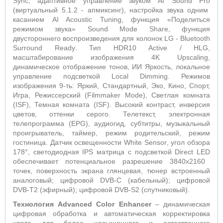
Sync
, адаптивное управление звуком
AI
Sound
Pro
(виртуальный 5.1.2 - апмиксинг), настройка звука одним
касанием
AI
Acoustic
Tuning
, функция «Поделиться
режимом звука»
Sound
Mode
Share
, функция
двустороннего воспроизведения для колонок
LG
-
Bluetooth
Surround
Ready
. Тип
HDR
10
Active
/
HLG
,
масштабирование изображения 4
K
Upscaling
,
динамическое отображение тонов, ИИ Яркость, локальное
управление подсветкой
Local
Dimming
. Режимов
изображения 9-ть: Яркий, Стандартный, Эко, Кино, Спорт,
Игра, Режиссерский (
Filmmaker
Mode
), Светлая комната
(
ISF
), Темная комната (
ISF
). Высокий контраст, инверсия
цветов, оттенки серого. Т
елетекст, электронная
телепрограмма (
EPG
), аудиогид, субтитры, музыкальный
проигрыватель, таймер, режим родительский, режим
гостиница. Датчик освещенности
White
Sensor
, угол обзора
178°, светодиодная
IPS
матрица с подсветкой
Direct
LED
обеспечивает потенциальное разрешение 3840x2160
точек, поверхность экрана глянцевая, тюнер встроенный
аналоговый; цифровой
DVB
-
C
(кабельный); цифровой
DVB
-
T
2 (эфирный); цифровой
DVB
-
S
2 (спутниковый).
Технология Advanced Color Enhancer
– динамическая
цифровая обработка и автоматическая корректировка