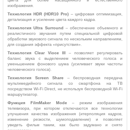
цвета для более насыщенного и естественного
изображения.
Технология HDR (HDR10 Pro)
– цифровая оптимизация,
детализация и усиление цвета каждого кадра.
Технология
Ultra
Surround
– обеспечение объемного и
реалистичного звучания путем специальной цифровой
обработки звукового сигнала по нескольким направлениям,
для создания эффекта «присутствия».
Технология Clear Vioce III
– позволяет регулировать
баланс звука с выделением человеческого голоса и
уменьшением фонового шума (усиливает звуки частоты
человеческого голоса).
Технология Screen Share
– беспроводная передача
мультимедийного сигнала со смартфона на ТВ
посредством Wi-Fi Direct, не используя беспроводной Wi-Fi
маршрутизатор.
Функция
FilmMaker
Mode
– режим изображения
телевизора, при котором отключаются все технологии
улучшения качества изображения (итерполяция кадров,
изменение резкости, шумоподавление) и позволяет
увидеть фильм таким, как было задумано и снято