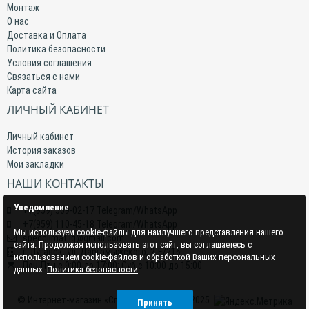
Монтаж
О нас
Доставка и Оплата
Политика безопасности
Условия соглашения
Связаться с нами
Карта сайта
ЛИЧНЫЙ КАБИНЕТ
Личный кабинет
История заказов
Мои закладки
НАШИ КОНТАКТЫ
Уведомление
+7(959) 509-02-17 Telegram/WhatsApp
+7(959) 110-45-18 Telegram/WhatsApp
Мы используем cookie-файлы для наилучшего представления нашего
specclimat.lg@gmail.com
сайта. Продолжая использовать этот сайт, вы соглашаетесь с
г. Луганск, ул. Даргомыжского, 2-Е/216
использованием cookie-файлов и обработкой Ваших персональных
Пон-Птн с 9:00 до 17:00; Суб с 10:00 до 15:00
данных.
Политика безопасности
© Интернет-магазин «СпецКлимат» 2015–2025.
Принять