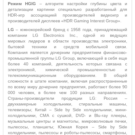
Режим HGIG
– алгоритм настройки глубины цвета и
детализации картинки специально разработанный для
HDR-игр ассоциацией производителей видеоигр и
производителей дисплеев «HDR Gaming Interest Group».
LG
– южнокорейский бренд с 1958 года, принадлежащий
компании LG Electronics Inc., одной из ведущих
мировых лидеров в области производства электроники,
бытовой техники и средств мобильной связи.
Компания является дочерним предприятием финансово-
промышленной группы LG Group, включающей в себя еще
более 40 компаний, деятельность которых связана с
электроникой, химической промышленностью и
телекоммуникационным оборудованием. В общей
сложности в штате компании, включая распространенные
по всему миру дочерние предприятия, работают более 90
000 человек, в более чем 100 разных направлениях.
Страны-производители продукции LG: Россия –
двухкамерные холодильники, стиральные машины,
телевизоры; Китай – Side by Side холодильники, мини-
холодильники, СМА с сушкой, DVD- и Blu-ray плееры,
музыкальные центры и магнитолы, микроволновые печки,
пылесосы, планшеты; Южная Корея – Side by Side
холодильники, пылесосы и роботы-пылесосы, смартфоны,