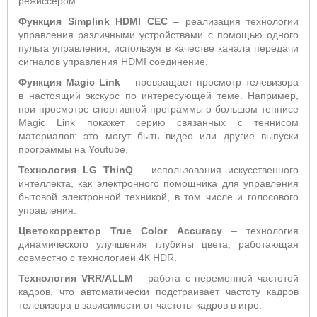
режиссером.
Функция Simplink HDMI CEC
– реализация технологии
управления различными устройствами с помощью одного
пульта управления, используя в качестве канала передачи
сигналов управления HDMI соединение.
Функция
Magic
Link
– превращает просмотр телевизора
в настоящий экскурс по интересующей теме. Например,
при просмотре спортивной программы о большом теннисе
Magic Link покажет серию связанных с теннисом
материалов: это могут быть видео или другие выпуски
программы на Youtube.
Технология LG ThinQ
– использования искусственного
интеллекта, как электронного помощника для управления
бытовой электронной техникой, в том числе и голосового
управления.
Цветокорректор
True
Color
Accuracy
– технология
динамического улучшения глубины цвета, работающая
совместно с технологией 4К HDR.
Технология VRR/ALLM
– работа с переменной частотой
кадров, что автоматически подстраивает частоту кадров
телевизора в зависимости от частоты кадров в игре.