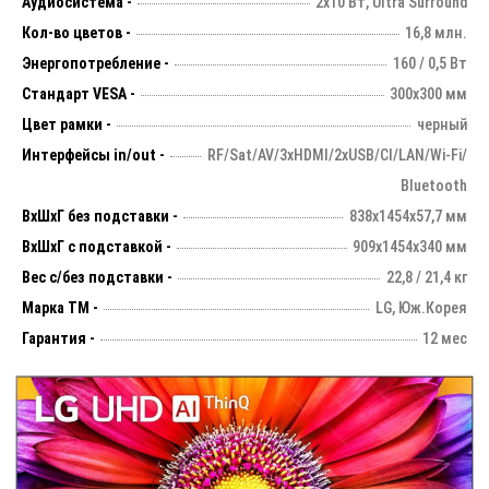
Аудиосистема -
2х10 Вт, Ultra Surround
Кол-во цветов -
16,8 млн.
Энергопотребление -
160 / 0,5 Вт
Стандарт VESA -
300х300 мм
Цвет рамки -
черный
Интерфейсы in/out -
RF/Sat/AV/3xHDMI/2xUSB/CI/LAN/Wi-Fi/
Bluetooth
ВхШхГ без подставки -
838х1454х57,7 мм
ВхШхГ с подставкой -
909х1454х340 мм
Вес с/без подставки -
22,8 / 21,4 кг
Марка ТМ -
LG, Юж.Корея
Гарантия -
12 мес