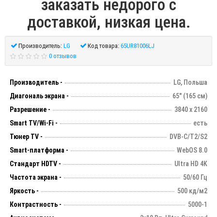
заказать недорого с
доставкой, низкая цена.
Производитель:
LG
Код товара:
65UR81006LJ
0 отзывов
Производитель -
LG, Польша
Диагональ экрана -
65" (165 см)
Разрешение -
3840 х 2160
Smart TV/Wi-Fi -
есть
Тюнер TV -
DVB-C/T2/S2
Smart-платформа -
WebOS 8.0
Стандарт HDTV -
Ultra HD 4K
Частота экрана -
50/60 Гц
Яркость -
500 кд/м2
Контрастность -
5000-1