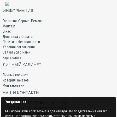
ИНФОРМАЦИЯ
Гарантия. Сервис. Ремонт.
Монтаж
О нас
Доставка и Оплата
Политика безопасности
Условия соглашения
Связаться с нами
Карта сайта
ЛИЧНЫЙ КАБИНЕТ
Личный кабинет
История заказов
Мои закладки
НАШИ КОНТАКТЫ
Уведомление
+7(959) 509-02-17 Telegram/WhatsApp
+7(959) 110-45-18 Telegram/WhatsApp
Мы используем cookie-файлы для наилучшего представления нашего
specclimat.lg@gmail.com
сайта. Продолжая использовать этот сайт, вы соглашаетесь с