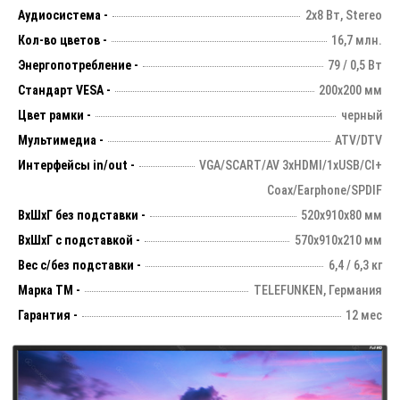
Аудиосистема -
2х8 Вт, Stereo
Кол-во цветов -
16,7 млн.
Энергопотребление -
79 / 0,5 Вт
Стандарт VESA -
200х200 мм
Цвет рамки -
черный
Мультимедиа -
ATV/DTV
Интерфейсы in/out -
VGA/SCART/AV 3xHDMI/1xUSB/CI+
Coax/Earphone/SPDIF
ВхШхГ без подставки -
520х910х80 мм
ВхШхГ с подставкой -
570x910x210 мм
Вес с/без подставки -
6,4 / 6,3 кг
Марка ТМ -
TELEFUNKEN, Германия
Гарантия -
12 мес