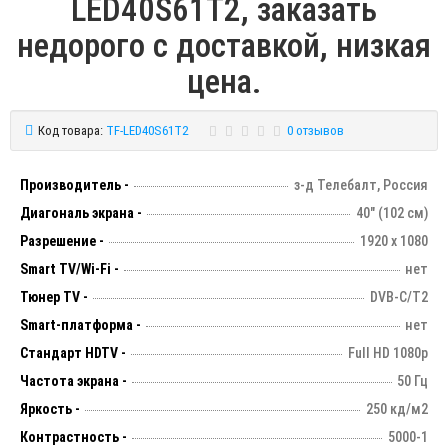
LED40S61T2, заказать
недорого с доставкой, низкая
цена.
Код товара:
TF-LED40S61T2
0 отзывов
Производитель -
з-д Телебалт, Россия
Диагональ экрана -
40" (102 см)
Разрешение -
1920 х 1080
Smart TV/Wi-Fi -
нет
Тюнер TV -
DVB-C/T2
Smart-платформа -
нет
Стандарт HDTV -
Full HD 1080p
Частота экрана -
50 Гц
Яркость -
250 кд/м2
Контрастность -
5000-1