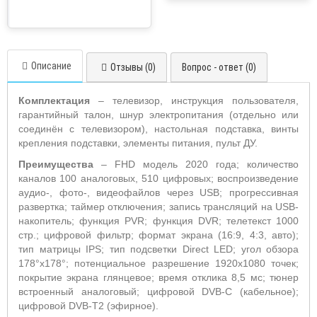
Описание
Отзывы (0)
Вопрос - ответ (0)
Комплектация
– телевизор, инструкция пользователя,
гарантийный талон, шнур электропитания (отдельно или
соединён с телевизором), настольная подставка, винты
крепления подставки, элементы питания, пульт ДУ.
Преимущества
– FHD модель 2020 года; количество
каналов 100 аналоговых, 510 цифровых; воспроизведение
аудио-, фото-, видеофайлов через USB; прогрессивная
развертка; таймер отключения; запись трансляций на USB-
накопитель; функция PVR; функция DVR; телетекст 1000
стр.; цифровой фильтр; формат экрана (16:9, 4:3, авто);
тип матрицы IPS; тип подсветки Direct LED; угол обзора
178°х178°; потенциальное разрешение 1920x1080 точек;
покрытие экрана глянцевое; время отклика 8,5 мс; тюнер
встроенный аналоговый; цифровой DVB-C (кабельное);
цифровой DVB-T2 (эфирное).