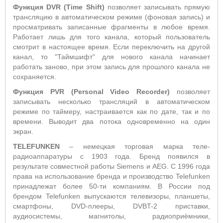
Функция DVR (Time
Shift)
позволяет записывать прямую
трансляцию в автоматическом режиме (фоновая запись) и
просматривать записанные фрагменты в любое время.
Работает лишь для того канала, который пользователь
смотрит в настоящее время. Если переключить на другой
канал, то "Таймшифт" для нового канала начинает
работать заново, при этом запись для прошлого канала не
сохраняется.
Функция PVR (
Personal
Video
Recorder
)
позволяет
записывать несколько трансляций в автоматическом
режиме по таймеру, настраивается как по дате, так и по
времени. Выводит два потока одновременно на один
экран.
TELEFUNKEN
– немецкая торговая марка теле-
радиоаппаратуры с 1903 года. Бренд появился в
результате совместной работы Siemens и AEG. С 1996 года
права на использование бренда и производство Telefunken
принадлежат более 50-ти компаниям. В России под
брендом Telefunken выпускаются телевизоры, планшеты,
смартфоны, DVD-плееры, DVBT-2 приставки,
аудиосистемы, магнитолы, радиоприёмники,