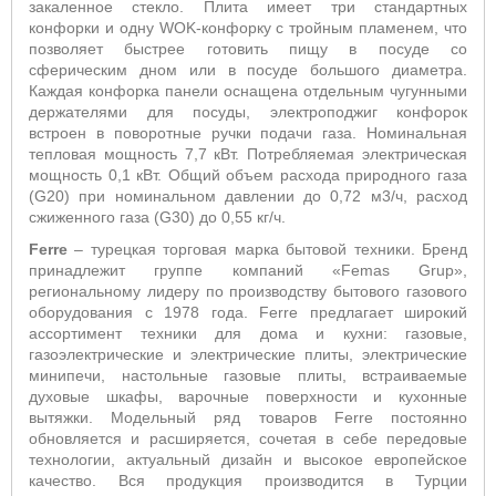
закаленное стекло. Плита имеет три стандартных
конфорки и одну WOK-конфорку с тройным пламенем, что
позволяет быстрее готовить пищу в посуде со
сферическим дном или в посуде большого диаметра.
Каждая конфорка панели оснащена отдельным чугунными
держателями для посуды, электроподжиг конфорок
встроен в поворотные ручки подачи газа. Номинальная
тепловая мощность 7,7 кВт. Потребляемая электрическая
мощность 0,1 кВт. Общий объем расхода природного газа
(G20) при номинальном давлении до 0,72 м3/ч, расход
сжиженного газа (G30) до 0,55 кг/ч.
Ferre
– турецкая торговая марка бытовой техники. Бренд
принадлежит группе компаний «Femas Grup»,
региональному лидеру по производству бытового газового
оборудования с 1978 года. Ferre предлагает широкий
ассортимент техники для дома и кухни: газовые,
газоэлектрические и электрические плиты, электрические
минипечи, настольные газовые плиты, встраиваемые
духовые шкафы, варочные поверхности и кухонные
вытяжки. Модельный ряд товаров Ferre постоянно
обновляется и расширяется, сочетая в себе передовые
технологии, актуальный дизайн и высокое европейское
качество. Вся продукция производится в Турции