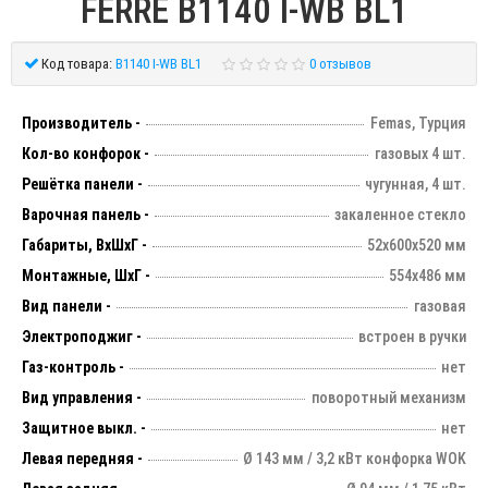
FERRE B1140 I-WB BL1
Код товара:
B1140 I-WB BL1
0 отзывов
Производитель -
Femas, Турция
Кол-во конфорок -
газовых 4 шт.
Решётка панели -
чугунная, 4 шт.
Варочная панель -
закаленное стекло
Габариты, ВхШхГ -
52х600х520 мм
Монтажные, ШхГ -
554х486 мм
Вид панели -
газовая
Электроподжиг -
встроен в ручки
Газ-контроль -
нет
Вид управления -
поворотный механизм
Защитное выкл. -
нет
Левая передняя -
Ø 143 мм / 3,2 кВт конфорка WOK