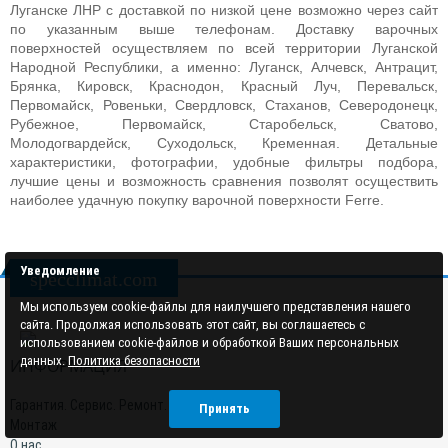
Луганске ЛНР с доставкой по низкой цене возможно через сайт
по указанным выше телефонам. Доставку варочных
поверхностей осуществляем по всей территории Луганской
Народной Республики, а именно:
Луганск, Алчевск, Антрацит,
Брянка, Кировск, Краснодон, Красный Луч, Перевальск,
Первомайск, Ровеньки, Свердловск, Стаханов, Северодонецк,
Рубежное, Первомайск, Старобельск, Сватово,
Молодогвардейск, Суходольск, Кременная
. Детальные
характеристики, фотографии, удобные фильтры подбора,
лучшие цены и возможность сравнения позволят осуществить
наиболее удачную покупку варочной поверхности Ferre.
Уведомление
specclimat.com
Мы используем cookie-файлы для наилучшего представления нашего
сайта. Продолжая использовать этот сайт, вы соглашаетесь с
использованием cookie-файлов и обработкой Ваших персональных
данных.
Политика безопасности
ИНФОРМАЦИЯ
Гарантия. Сервис. Ремонт.
Принять
Монтаж
О нас