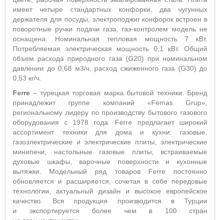
имеет четыре стандартных конфорки, два чугунных
держателя для посуды, электроподжиг конфорок встроен в
поворотные ручки подачи газа, газ-контролем модель не
оснащена. Номинальная тепловая мощность 7 кВт.
Потребляемая электрическая мощность 0,1 кВт. Общий
объем расхода природного газа (G20) при номинальном
давлении до 0,68 м3/ч, расход сжиженного газа (G30) до
0,53 кг/ч.
Ferre
– турецкая торговая марка бытовой техники. Бренд
принадлежит группе компаний «Femas Grup»,
региональному лидеру по производству бытового газового
оборудования с 1978 года. Ferre предлагает широкий
ассортимент техники для дома и кухни: газовые,
газоэлектрические и электрические плиты, электрические
минипечи, настольные газовые плиты, встраиваемые
духовые шкафы, варочные поверхности и кухонные
вытяжки. Модельный ряд товаров Ferre постоянно
обновляется и расширяется, сочетая в себе передовые
технологии, актуальный дизайн и высокое европейское
качество. Вся продукция производится в Турции
и экспортируется более чем в 100 стран