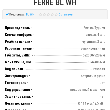
FERRE BL WH
Код товара:
BL WH
0 отзывов
Производитель -
Femas, Турция
Кол-во конфорок -
газовых 4 шт.
Решётка панели -
чугунная, 2 шт.
Варочная панель -
эмалированная
Габариты, ВхШхГ -
52х600х520 мм
Монтажные, ШхГ -
554х486 мм
Вид панели -
газовая
Электроподжиг -
встроен в ручки
Газ-контроль -
нет
Вид управления -
поворотный механизм
Защитное выкл. -
нет
Левая передняя -
Ø 114 мм / 2,5 кВт