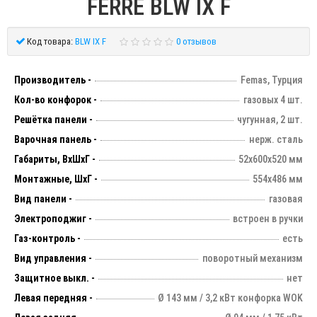
FERRE BLW IX F
Код товара:
BLW IX F
0 отзывов
Производитель -
Femas, Турция
Кол-во конфорок -
газовых 4 шт.
Решётка панели -
чугунная, 2 шт.
Варочная панель -
нерж. сталь
Габариты, ВхШхГ -
52х600х520 мм
Монтажные, ШхГ -
554х486 мм
Вид панели -
газовая
Электроподжиг -
встроен в ручки
Газ-контроль -
есть
Вид управления -
поворотный механизм
Защитное выкл. -
нет
Левая передняя -
Ø 143 мм / 3,2 кВт конфорка WOK