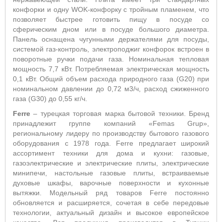
конфорки и одну WOK-конфорку с тройным пламенем, что
позволяет быстрее готовить пищу в посуде со
сферическим дном или в посуде большого диаметра.
Панель оснащена чугунными держателями для посуды,
системой газ-контроль, электроподжиг конфорок встроен в
поворотные ручки подачи газа. Номинальная тепловая
мощность 7,7 кВт. Потребляемая электрическая мощность
0,1 кВт. Общий объем расхода природного газа (G20) при
номинальном давлении до 0,72 м3/ч, расход сжиженного
газа (G30) до 0,55 кг/ч.
Ferre
– турецкая торговая марка бытовой техники. Бренд
принадлежит группе компаний «Femas Grup»,
региональному лидеру по производству бытового газового
оборудования с 1978 года. Ferre предлагает широкий
ассортимент техники для дома и кухни: газовые,
газоэлектрические и электрические плиты, электрические
минипечи, настольные газовые плиты, встраиваемые
духовые шкафы, варочные поверхности и кухонные
вытяжки. Модельный ряд товаров Ferre постоянно
обновляется и расширяется, сочетая в себе передовые
технологии, актуальный дизайн и высокое европейское