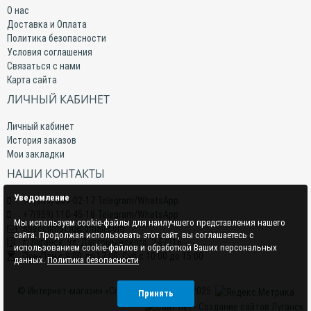
О нас
Доставка и Оплата
Политика безопасности
Условия соглашения
Связаться с нами
Карта сайта
ЛИЧНЫЙ КАБИНЕТ
Личный кабинет
История заказов
Мои закладки
НАШИ КОНТАКТЫ
Уведомление
+7(959) 509-02-17 Telegram/WhatsApp
+7(959) 110-45-18 Telegram/WhatsApp
Мы используем cookie-файлы для наилучшего представления нашего
specclimat.lg@gmail.com
сайта. Продолжая использовать этот сайт, вы соглашаетесь с
г. Луганск, ул. Даргомыжского, 2-Е/216
использованием cookie-файлов и обработкой Ваших персональных
Пон-Птн с 9:00 до 17:00; Суб с 10:00 до 15:00
данных.
Политика безопасности
© Интернет-магазин «СпецКлимат» 2015–2025.
Принять