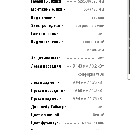
Габариты, ВхШхГ -
52х600х520 мм
Монтажные, ШхГ -
554х486 мм
Вид панели -
газовая
Электроподжиг -
встроен в ручки
Газ-контроль -
нет
Вид управления -
поворотный
механизм
Защитное выкл. -
нет
Левая передняя -
Ø 143 мм / 3,2 кВт
конфорка WOK
Левая задняя -
Ø 94 мм / 1,75 кВт
Правая передняя -
Ø 68 мм / 1,0 кВт
Правая задняя -
Ø 94 мм / 1,75 кВт
Дисплей / Таймер -
нет
Цвет основной -
белый
Цвет фурнитуры -
нерж. сталь