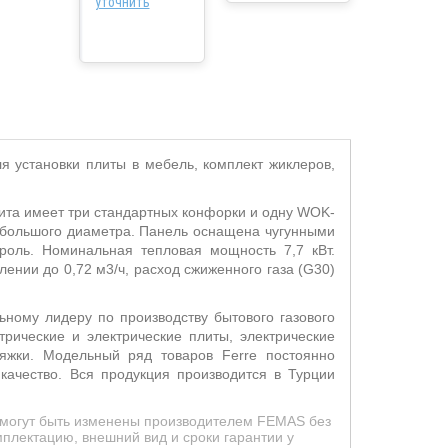
уточнить
я установки плиты в мебель, комплект жиклеров,
лита имеет три стандартных конфорки и одну WOK-
е большого диаметра. Панель оснащена чугунными
троль. Номинальная тепловая мощность 7,7 кВт.
ении до 0,72 м3/ч, расход сжиженного газа (G30)
ному лидеру по производству бытового газового
трические и электрические плиты, электрические
яжки. Модельный ряд товаров Ferre постоянно
качество. Вся продукция производится в Турции
д могут быть изменены производителем FEMAS без
плектацию, внешний вид и сроки гарантии у