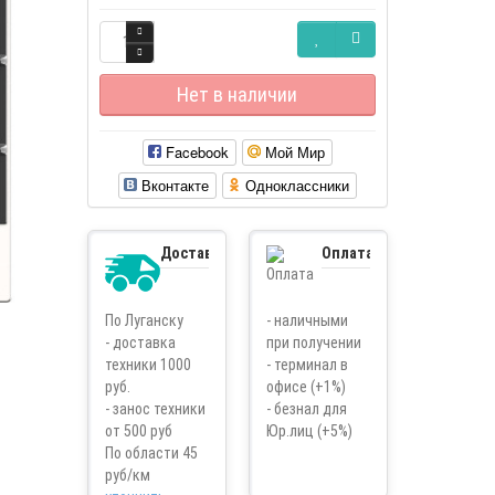
Нет в наличии
Facebook
Мой Мир
Вконтакте
Одноклассники
Доставка
Оплата
По Луганску
- наличными
- доставка
при получении
техники 1000
- терминал в
руб.
офисе (+1%)
- занос техники
- безнал для
от 500 руб
Юр.лиц (+5%)
По области 45
руб/км