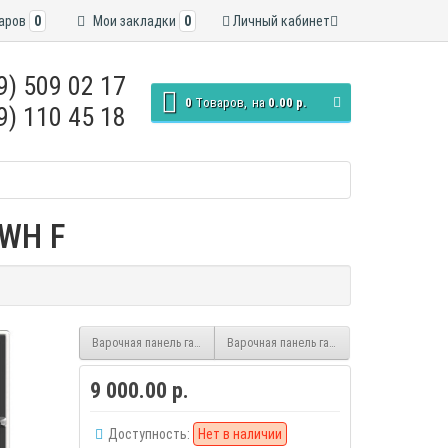
аров
0
Мои закладки
0
Личный кабинет
9) 509 02 17
0
Tоваров,
на
0.00 р.
9) 110 45 18
 WH F
Варочная панель газовая FERRE BLW IX
Варочная панель газовая FERRE BP6001 D
9 000.00 р.
Доступность:
Нет в наличии