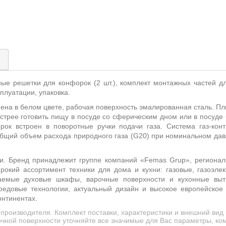
)
ные решетки для конфорок (2 шт.), комплект монтажных частей дл
плуатации, упаковка.
на в белом цвете, рабочая поверхность эмалированная сталь
. П
стрее готовить пищу в посуде со сферическим дном или в посуд
ок встроен в поворотные ручки подачи газа. Система газ-кон
бщий объем расхода природного газа (G20) при номинальном давл
и. Бренд принадлежит группе компаний «Femas Grup», региональ
рокий ассортимент техники для дома и кухни: газовые, газоэлек
ваемые духовые шкафы, варочные поверхности и кухонные выт
редовые технологии, актуальный дизайн и высокое европейское 
онтинентах.
производителя. Комплект поставки, характеристики и внешний ви
чной поверхности уточняйте все значимые для Вас параметры, ком