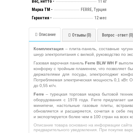
Вес, нетто -
11 кг
Марка ТМ -
FERRE, Турция
Гарантия -
12 мес
Описание
Отзывы (0)
Вопрос - ответ (0
Комплектация
– плита-панель, составные чугун
шнур электропитания с вилкой, руководство по экс
Газовая варочная панель
Ferre BLW WH F
выполне
конфорку с тройным пламенем, что позволяет бы
держателями для посуды, электроподжиг конфор
Потребляемая электрическая мощность 0,1 кВт. О
до 0,55 кг/ч.
Ferre
– турецкая торговая марка бытовой техник
оборудования с 1978 года. Ferre предлагает ши
минипечи, настольные газовые плиты, встраи
обновляется и расширяется, сочетая в себе пе
и экспортируется более чем в 100 стран на всех к
Описание товара основано на информации сайта 
предварительного уведомления. При покупке варо