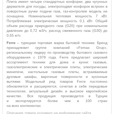
Плита имеет четыре стандартных конфорки, два чугунных
держателя для посуды, электроподжиг конфорок встроен в
поворотные ручки подачи газа, газ-контролем модель не
оснащена. Номинальная тепловая мощность 7 кВт.
Потребляемая электрическая мощность 0,1 кВт. Общий
объем расхода природного газа (G20) при номинальном
давлении до 0,72 м3/ч, расход сжиженного газа (G30) до
0,55 кг/ч.
Ferre
– турецкая торговая марка бытовой техники. Бренд
принадлежит группе компаний «Femas Grup»,
региональному лидеру по производству бытового газового
оборудования с 1978 года. Ferre предлагает широкий
ассортимент техники для дома и кухни: газовые,
газоэлектрические и электрические плиты, электрические
минипечи, настольные газовые плиты, встраиваемые
духовые шкафы, варочные поверхности и кухонные
вытяжки. Модельный ряд товаров Ferre постоянно
обновляется и расширяется, сочетая в себе передовые
технологии, актуальный дизайн и высокое европейское
качество. Вся продукция производится в Турции
и экспортируется более чем в 100 стран
на всех континентах.
Описание товара основано на информации сайта