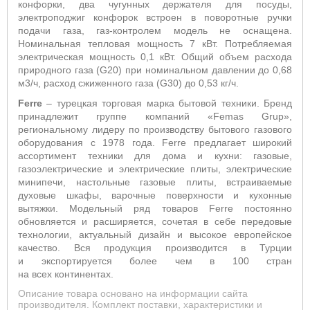
конфорки, два чугунных держателя для посуды,
электроподжиг конфорок встроен в поворотные ручки
подачи газа,
газ-контролем модель не оснащена
.
Номинальная тепловая мощность 7 кВт. Потребляемая
электрическая мощность 0,1 кВт. Общий объем расхода
природного газа (G20) при номинальном давлении до 0,68
м3/ч, расход сжиженного газа (G30) до 0,53 кг/ч.
Ferre
– турецкая торговая марка бытовой техники. Бренд
принадлежит группе компаний «Femas Grup»,
региональному лидеру по производству бытового газового
оборудования с 1978 года. Ferre предлагает широкий
ассортимент техники для дома и кухни: газовые,
газоэлектрические и электрические плиты, электрические
минипечи, настольные газовые плиты, встраиваемые
духовые шкафы, варочные поверхности и кухонные
вытяжки. Модельный ряд товаров Ferre постоянно
обновляется и расширяется, сочетая в себе передовые
технологии, актуальный дизайн и высокое европейское
качество. Вся продукция производится в Турции
и экспортируется более чем в 100 стран
на всех континентах.
Описание товара основано на информации сайта
производителя. Комплект поставки, характеристики и