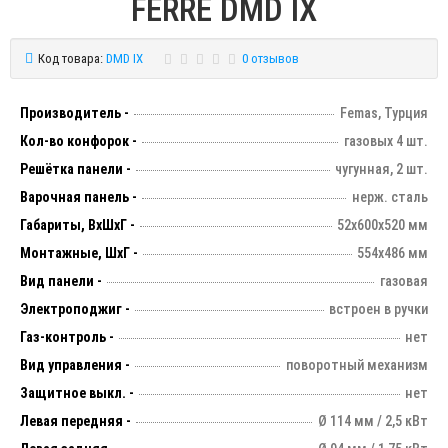
FERRE DMD IX
Код товара:
DMD IX
0 отзывов
Производитель -
Femas, Турция
Кол-во конфорок -
газовых 4 шт.
Решётка панели -
чугунная, 2 шт.
Варочная панель -
нерж. сталь
Габариты, ВхШхГ -
52х600х520 мм
Монтажные, ШхГ -
554х486 мм
Вид панели -
газовая
Электроподжиг -
встроен в ручки
Газ-контроль -
нет
Вид управления -
поворотный механизм
Защитное выкл. -
нет
Левая передняя -
Ø 114 мм / 2,5 кВт