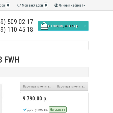
ров
0
Мои закладки
0
Личный кабинет
9) 509 02 17
0
Tоваров,
на
0.00 р.
9) 110 45 18
8 FWH
Варочная панель газовая FERRE KA007 FBL
Варочная панель газовая FERRE KA009 FIX
9 790.00 р.
Доступность:
На складе