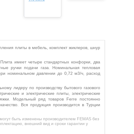
епления плиты в мебель, комплект жиклеров, шнур
 Плита имеет четыре стандартных конфорки, два
тные ручки подачи газа. Номинальная тепловая
при номинальном давлении до 0,72 м3/ч, расход
ному лидеру по производству бытового газового
трические и электрические плиты, электрические
яжки. Модельный ряд товаров Ferre постоянно
качество. Вся продукция производится в Турции
д могут быть изменены производителем FEMAS без
плектацию, внешний вид и сроки гарантии у