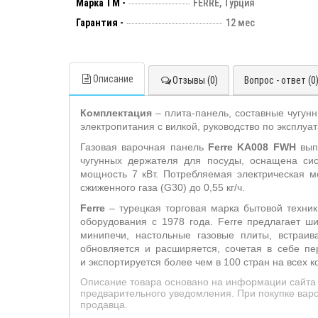
Марка ТМ -
FERRE, Турция
Гарантия -
12 мес
Описание
Отзывы (0)
Вопрос - ответ (0
Комплектация
– плита-панель, составные чугунн
электропитания с вилкой, руководство по эксплуат
Газовая варочная панель
Ferre KA008 FWH
выпо
чугунных держателя для посуды, оснащена сис
мощность 7 кВт. Потребляемая электрическая м
сжиженного газа (G30) до 0,55 кг/ч.
Ferre
– турецкая торговая марка бытовой техник
оборудования с 1978 года. Ferre предлагает ши
минипечи, настольные газовые плиты, встраи
обновляется и расширяется, сочетая в себе пе
и экспортируется более чем в 100 стран на всех к
Описание товара основано на информации сайта 
предварительного уведомления. При покупке варо
продавца.