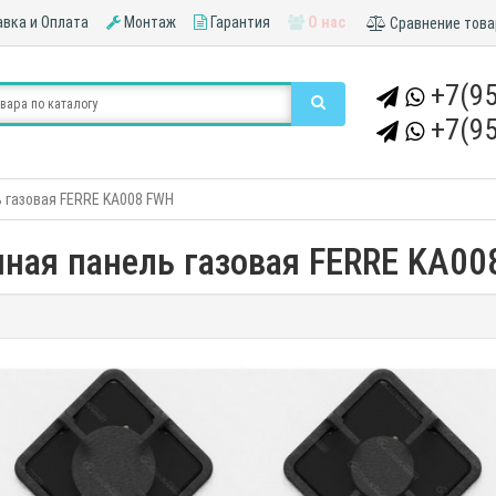
вка и Оплата
Монтаж
Гарантия
О нас
Сравнение това
+7(95
+7(95
 газовая FERRE KA008 FWH
чная панель газовая FERRE KA00