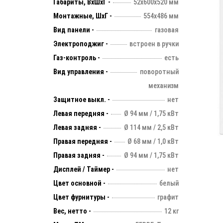
Габариты, ВхШхГ -
52х600х520 мм
Монтажные, ШхГ -
554х486 мм
Вид панели -
газовая
Электроподжиг -
встроен в ручки
Газ-контроль -
есть
Вид управления -
поворотный
механизм
Защитное выкл. -
нет
Левая передняя -
Ø 94 мм / 1,75 кВт
Левая задняя -
Ø 114 мм / 2,5 кВт
Правая передняя -
Ø 68 мм / 1,0 кВт
Правая задняя -
Ø 94 мм / 1,75 кВт
Дисплей / Таймер -
нет
Цвет основной -
белый
Цвет фурнитуры -
графит
Вес, нетто -
12 кг