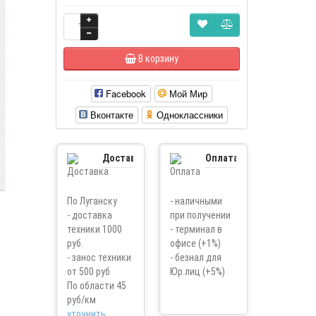
В корзину
Facebook
Мой Мир
Вконтакте
Одноклассники
Доставка
Оплата
По Луганску
- наличными
- доставка
при получении
техники 1000
- терминал в
руб.
офисе (+1%)
- занос техники
- безнал для
от 500 руб
Юр.лиц (+5%)
По области 45
руб/км
уточнить