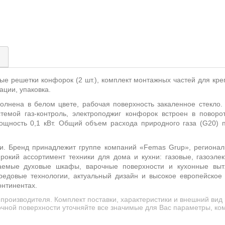
)
ые решетки конфорок (2 шт.), комплект монтажных частей для кр
ации, упаковка.
лнена в белом цвете, рабочая поверхность закаленное стекло.
темой газ-контроль, электроподжиг конфорок встроен в поворо
ощность 0,1 кВт. Общий объем расхода природного газа (G20) 
и. Бренд принадлежит группе компаний «Femas Grup», региональ
рокий ассортимент техники для дома и кухни: газовые, газоэлек
ваемые духовые шкафы, варочные поверхности и кухонные выт
редовые технологии, актуальный дизайн и высокое европейское 
онтинентах.
производителя. Комплект поставки, характеристики и внешний ви
чной поверхности уточняйте все значимые для Вас параметры, ком