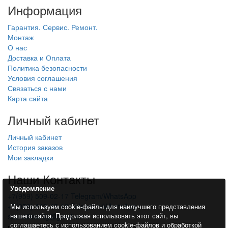
Информация
Гарантия. Сервис. Ремонт.
Монтаж
О нас
Доставка и Оплата
Политика безопасности
Условия соглашения
Связаться с нами
Карта сайта
Личный кабинет
Личный кабинет
История заказов
Мои закладки
Наши Контакты
Уведомление
+7(959) 509-02-17 Telegram/WhatsApp
+7(959) 110-45-18 Telegram/WhatsApp
Мы используем cookie-файлы для наилучшего представления
нашего сайта. Продолжая использовать этот сайт, вы
specclimat.lg@gmail.com
соглашаетесь с использованием cookie-файлов и обработкой
г. Луганск, ул. Даргомыжского, 2-Е/216