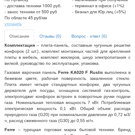
- доставка техники 1000 руб.
- терминал в офисе (+1%)
- занос техники от 500 руб
- безнал для Юр.лиц (+5%)
По области 45 руб/км
уточнить
Описание
Отзывы (0)
Вопрос - ответ (0)
Комплектация
– плита-панель, составные чугунные решетки
конфорок (2 шт.), комплект монтажных частей для крепления
плиты в мебель, комплект жиклеров, шнур электропитания с
вилкой, руководство по эксплуатации, упаковка.
Газовая варочная панель
Ferre KA020 F Rustic
выполнена в
бежевом цвете, рабочая поверхность закаленное стекло.
Плита имеет четыре стандартных конфорки, два чугунных
держателя для посуды, оснащена системой газ-контроль,
электроподжиг конфорок встроен в поворотные ручки подачи
газа. Номинальная тепловая мощность 7 кВт. Потребляемая
электрическая мощность 0,1 кВт. Общий объем расхода
природного газа (G20) при номинальном давлении до 0,72 м3/
ч, расход сжиженного газа (G30) до 0,55 кг/ч.
Ferre
– турецкая торговая марка бытовой техники. Бренд