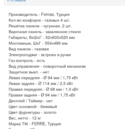
Производитель -
Femas, Турция
Кол-во конфорок -
газовых 4 шт.
Решётка панели -
чугунная, 2 шт.
Варочная панель -
закаленное стекло
Габариты, ВхШхГ -
52х600х520 мм
Монтажные, ШхГ -
554х486 мм
Вид панели -
газовая
Электроподжиг -
встроен в ручки
Газ-контроль -
есть
Вид управления -
поворотный механизм
Защитное выкл. -
нет
Левая передняя -
Ø 94 мм / 1,75 кВт
Левая задняя -
Ø 114 мм / 2,5 кВт
Правая передняя -
Ø 68 мм / 1,0 кВт
Правая задняя -
Ø 94 мм / 1,75 кВт
Дисплей / Таймер -
нет
Цвет основной -
бежевый
Цвет фурнитуры -
золото
Вес, нетто -
12 кг
Марка ТМ -
FERRE, Турция