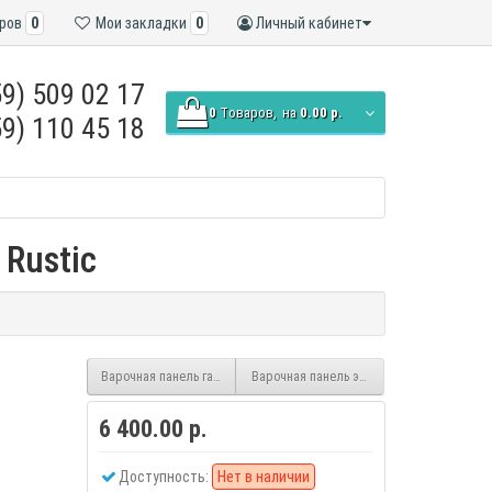
ров
0
Мои закладки
0
Личный кабинет
9) 509 02 17
0
Tоваров,
на
0.00 р.
9) 110 45 18
Rustic
Варочная панель газовая FERRE KA020 WH
Варочная панель электрическая FERRE M
6 400.00 р.
Доступность:
Нет в наличии