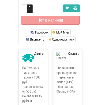
Нет в наличии
Facebook
Мой Мир
Вконтакте
Одноклассники
Доставка
Оплата
По Луганску
- наличными
- доставка
при получении
техники 1000
- терминал в
руб.
офисе (+1%)
- занос техники
- безнал для
от 500 руб
Юр.лиц (+5%)
По области 45
руб/км