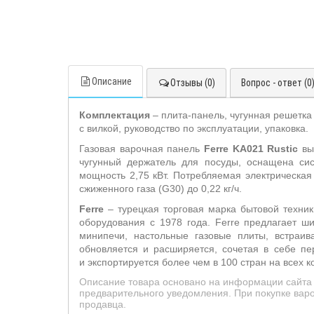
Описание
Отзывы (0)
Вопрос - ответ (0
Комплектация
– плита-панель, чугунная решетка
с вилкой, руководство по эксплуатации, упаковка.
Газовая варочная панель
Ferre
KA
021 Rustic
вып
чугунный держатель для посуды, оснащена сис
мощность 2,75 кВт. Потребляемая электрическая
сжиженного газа (G30) до 0,22 кг/ч.
Ferre
– турецкая торговая марка бытовой техник
оборудования с 1978 года. Ferre предлагает ши
минипечи, настольные газовые плиты, встраи
обновляется и расширяется, сочетая в себе пе
и экспортируется более чем в 100 стран на всех к
Описание товара основано на информации сайта 
предварительного уведомления. При покупке варо
продавца.