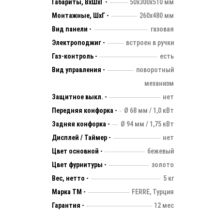
Габариты, ВхШхГ -
50х300х510 мм
Монтажные, ШхГ -
260х480 мм
Вид панели -
газовая
Электроподжиг -
встроен в ручки
Газ-контроль -
есть
Вид управления -
поворотный
механизм
Защитное выкл. -
нет
Передняя конфорка -
Ø 68 мм / 1,0 кВт
Задняя конфорка -
Ø 94 мм / 1,75 кВт
Дисплей / Таймер -
нет
Цвет основной -
бежевый
Цвет фурнитуры -
золото
Вес, нетто -
5 кг
Марка ТМ -
FERRE, Турция
Гарантия -
12 мес