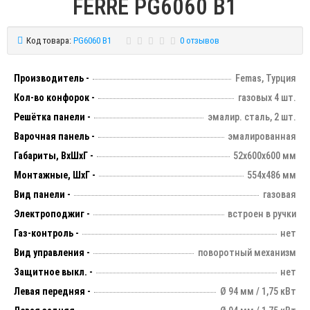
FERRE PG6060 B1
Код товара:
PG6060 B1
0 отзывов
Производитель -
Femas, Турция
Кол-во конфорок -
газовых 4 шт.
Решётка панели -
эмалир. сталь, 2 шт.
Варочная панель -
эмалированная
Габариты, ВхШхГ -
52х600х600 мм
Монтажные, ШхГ -
554х486 мм
Вид панели -
газовая
Электроподжиг -
встроен в ручки
Газ-контроль -
нет
Вид управления -
поворотный механизм
Защитное выкл. -
нет
Левая передняя -
Ø 94 мм / 1,75 кВт