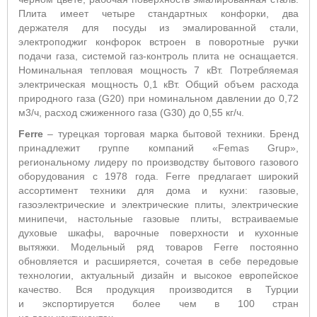
Плита имеет четыре стандартных конфорки, два
держателя для посуды из эмалированной стали,
электроподжиг конфорок встроен в поворотные ручки
подачи газа, системой газ-контроль плита не оснащается.
Номинальная тепловая мощность 7 кВт. Потребляемая
электрическая мощность 0,1 кВт. Общий объем расхода
природного газа (G20) при номинальном давлении до 0,72
м3/ч, расход сжиженного газа (G30) до 0,55 кг/ч.
F
erre
– турецкая торговая марка бытовой техники. Бренд
принадлежит группе компаний «Femas Grup»,
региональному лидеру по производству бытового газового
оборудования с 1978 года. Ferre предлагает широкий
ассортимент техники для дома и кухни: газовые,
газоэлектрические и электрические плиты, электрические
минипечи, настольные газовые плиты, встраиваемые
духовые шкафы, варочные поверхности и кухонные
вытяжки. Модельный ряд товаров Ferre постоянно
обновляется и расширяется, сочетая в себе передовые
технологии, актуальный дизайн и высокое европейское
качество. Вся продукция производится в Турции
и экспортируется более чем в 100 стран