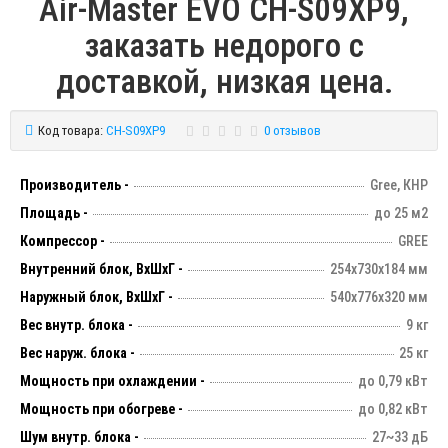
Air-Master EVO CH-S09XP9,
заказать недорого с
доставкой, низкая цена.
Код товара:
CH-S09XP9
0 отзывов
Производитель -
Gree, КНР
Площадь -
до 25 м2
Компрессор -
GREE
Внутренний блок, ВхШхГ -
254х730х184 мм
Наружный блок, ВхШхГ -
540х776х320 мм
Вес внутр. блока -
9 кг
Вес наруж. блока -
25 кг
Мощность при охлаждении -
до 0,79 кВт
Мощность при обогреве -
до 0,82 кВт
Шум внутр. блока -
27~33 дБ