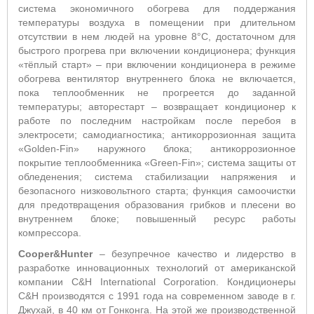
система экономичного обогрева для поддержания
температуры воздуха в помещении при длительном
отсутствии в нем людей на уровне 8°С, достаточном для
быстрого прогрева при включении кондиционера; функция
«тёплый старт» – при включении кондиционера в режиме
обогрева вентилятор внутреннего блока не включается,
пока теплообменник не прогреется до заданной
температуры; авторестарт – возвращает кондиционер к
работе по последним настройкам после перебоя в
электросети; самодиагностика; антикоррозионная защита
«Golden-Fin» наружного блока; антикоррозионное
покрытие теплообменника «Green-Fin»; система защиты от
обледенения; система стабилизации напряжения и
безопасного низковольтного старта; функция самоочистки
для предотвращения образования грибков и плесени во
внутреннем блоке; повышенный ресурс работы
компрессора.
Cooper&Hunter
–
безупречное качество и лидерство в
разработке инновационных технологий от американской
компании C&H International Corporation. Кондиционеры
C&H производятся с 1991 года на современном заводе в г.
Джухай, в 40 км от Гонконга. На этой же производственной