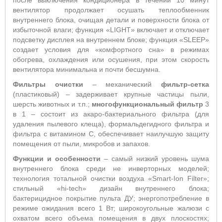
после выключения кондиционера в течении 10 минут
вентилятор продолжает осушать теплообменник
внутреннего блока, очищая детали и поверхности блока от
избыточной влаги; функция «LIGHT» включает и отключает
подсветку дисплея на внутреннем блоке; функция «SLEEP»
создает условия для «комфортного сна» в режимах
обогрева, охлаждения или осушения, при этом скорость
вентилятора минимальна и почти бесшумна.
Фильтры очистки
– механический
фильтр-сетка
(пластиковый) – задерживает крупные частицы пыли,
шерсть животных и т.п.;
многофункциональный фильтр
3
в 1 – состоит из акаро-бактериального фильтра (для
удаления пылевого клеща), формальдегидного фильтра и
фильтра с витамином С, обеспечивает наилучшую защиту
помещения от пыли, микробов и запахов.
Функции и особенности
– самый низкий уровень шума
внутреннего блока среди не инверторных моделей;
технология тотальной очистки воздуха «Smart-Ion Filter»;
стильный «hi-tech» дизайн внутреннего блока;
бактерицидное покрытие пульта ДУ; энергопотребление в
режиме ожидания всего 1 Вт; широкоугольные жалюзи с
охватом всего объема помещения в двух плоскостях;