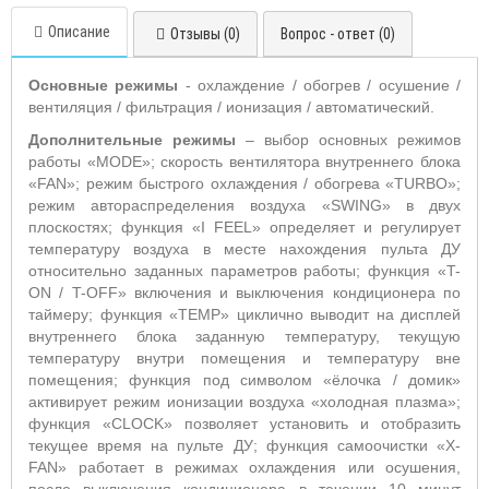
Описание
Отзывы (0)
Вопрос - ответ (0)
Основные режимы
- охлаждение / обогрев / осушение /
вентиляция / фильтрация / ионизация / автоматический.
Дополнительные режимы
– выбор основных режимов
работы «MODE»; скорость вентилятора внутреннего блока
«FAN»; режим быстрого охлаждения / обогрева «TURBO»;
режим автораспределения воздуха «SWING» в двух
плоскостях; функция «I FEEL» определяет и регулирует
температуру воздуха в месте нахождения пульта ДУ
относительно заданных параметров работы; функция «T-
ON / T-OFF» включения и выключения кондиционера по
таймеру; функция «TEMP» циклично выводит на дисплей
внутреннего блока заданную температуру, текущую
температуру внутри помещения и температуру вне
помещения; функция под символом «ёлочка / домик»
активирует режим ионизации воздуха «холодная плазма»;
функция «CLOCK» позволяет установить и отобразить
текущее время на пульте ДУ; функция самоочистки «X-
FAN» работает в режимах охлаждения или осушения,