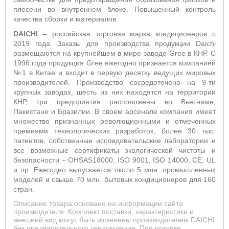
плесени во внутреннем блоке.
Повышенный контроль
качества сборки и материалов.
DAICHI
– российская торговая марка кондиционеров с
2019 года. Заказы для производства продукции Daichi
размещаются на крупнейшем в мире заводе Gree в КНР. С
1996 года продукция Gree ежегодно признается компанией
№1 в Китае и входит в первую десятку ведущих мировых
производителей. Производство сосредоточено на 9-ти
крупных заводах, шесть из них находятся на территории
КНР, три предприятия расположены во Вьетнаме,
Пакистане и Бразилии. В своем арсенале компания имеет
множество признанных революционными и отмеченных
премиями технологических разработок, более 30 тыс.
патентов, собственные исследовательские лаборатории и
все возможные сертификаты экологической чистоты и
безопасности – OHSAS18000, ISO 9001, ISO 14000, CE, UL
и пр. Ежегодно выпускается около 5 млн. промышленных
моделей и свыше 70 млн. бытовых кондиционеров для 160
стран.
Описание товара основано на информации сайта
производителя. Комплект поставки, характеристики и
внешний вид могут быть изменены производителем DAICHI
без предварительного уведомления. При покупке