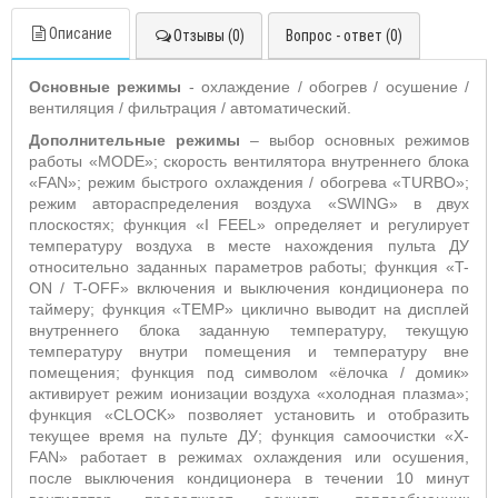
Описание
Отзывы (0)
Вопрос - ответ (0)
Основные режимы
- охлаждение / обогрев / осушение /
вентиляция / фильтрация / автоматический.
Дополнительные режимы
– выбор основных режимов
работы «
MODE
»;
скорость вентилятора внутреннего блока
«
FAN
»; режим быстрого охлаждения / обогрева «
TURBO
»;
режим автораспределения воздуха «
SWING
» в двух
плоскостях;
функция «
I
FEEL
» определяет и регулирует
температуру воздуха в месте нахождения пульта ДУ
относительно заданных параметров работы; функция «T-
ON / T-OFF» включения и выключения кондиционера по
таймеру; функция «
TEMP
» циклично выводит на дисплей
внутреннего блока заданную температуру, текущую
температуру внутри помещения и температуру вне
помещения; функция под символом «ёлочка / домик»
активирует режим ионизации воздуха «холодная плазма»;
функция «
CLOCK
» позволяет установить и отобразить
текущее время на пульте ДУ; функция самоочистки «
X
-
FAN
» работает в режимах охлаждения или осушения,
после выключения кондиционера в течении 10 минут