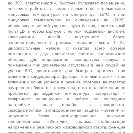
до 30% электроэнергии, быстрее охлаждает помещение,
позволяет работать в зимнее время при экстремальных
минусовых температурах на обогрев до -15°С и при
минусовых температурах на охлаждение до -20°С,
обеспечивает низкий уровень шума блоков; премиальный
пульт ДУ в новом корпусе с ночной подсветкой дисплея;
классический дизайн внутреннего блока;
энергопотребление в режиме ожидания всего 1 Вт;
широкоугольные жалюзи с охватом всего объема
помещения в двух плоскостях; система экономичного
обогрева для поддержания температуры воздуха в
помещении при длительном отсутствии в нем людей на
уровне 8°С, достаточном для быстрого прогрева при
включении кондиционера; функция «тёплый старт» – при
включении кондиционера в режиме обогрева вентилятор
внутреннего блока не включается, пока теплообменник не
прогреется до заданной температуры; авторестарт –
возвращает кондиционер к работе по последним
настройкам после перебоя в электросети;
самодиагностика; антикоррозионная защита «Green-Fin»
наружного блока; антикоррозионное покрытие
теплообменника «Blue-Fin»; система стабилизации
напряжения и безопасного низковольтного старта; функция
самоочистки для предотвращения образования грибков и