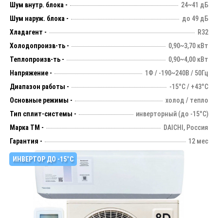
Шум внутр. блока -
24~41 дБ
Шум наруж. блока -
до 49 дБ
Хладагент -
R32
Холодопроизв-ть -
0,90~3,70 кВт
Теплопроизв-ть -
0,90~4,00 кВт
Напряжение -
1Ф / -190~240В / 50Гц
Диапазон работы -
-15°С / +43°С
Основные режимы -
холод / тепло
Тип сплит-системы -
инверторный (до -15°С)
Марка ТМ -
DAICHI, Россия
Гарантия -
12 мес
ИНВЕРТОР ДО -15°С