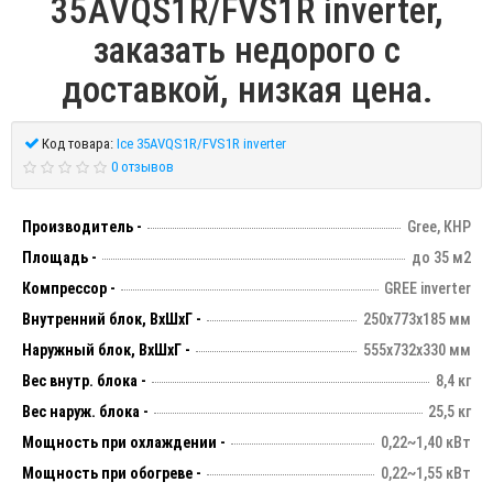
35AVQS1R/FVS1R inverter,
заказать недорого с
доставкой, низкая цена.
Код товара:
Ice 35AVQS1R/FVS1R inverter
0 отзывов
Производитель -
Gree, КНР
Площадь -
до 35 м2
Компрессор -
GREE inverter
Внутренний блок, ВхШхГ -
250х773х185 мм
Наружный блок, ВхШхГ -
555х732х330 мм
Вес внутр. блока -
8,4 кг
Вес наруж. блока -
25,5 кг
Мощность при охлаждении -
0,22~1,40 кВт
Мощность при обогреве -
0,22~1,55 кВт