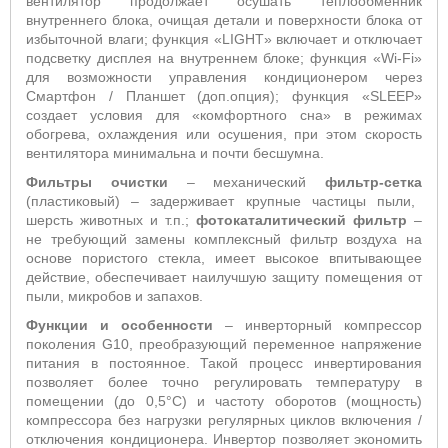
вентилятор продолжает осушать теплообменник
внутреннего блока, очищая детали и поверхности блока от
избыточной влаги; функция «
LIGHT
» включает и отключает
подсветку дисплея на внутреннем блоке; функция «
Wi
-
Fi
»
для возможности управления кондиционером через
Смартфон / Планшет (доп.опция);
функция «
SLEEP
»
создает условия для «комфортного сна» в режимах
обогрева, охлаждения или осушения, при этом скорость
вентилятора минимальна и почти бесшумна.
Фильтры очистки
– механический
фильтр-сетка
(пластиковый) – задерживает крупные частицы пыли,
шерсть животных и т.п.;
фотокаталитический фильтр
–
не требующий замены
комплексный фильтр воздуха на
основе пористого стекла, имеет высокое впитывающее
действие,
обеспечивает наилучшую защиту помещения от
пыли, микробов и запахов
.
Функции и особенности
– инверторный компрессор
поколения G10, преобразующий переменное напряжение
питания в постоянное. Такой процесс инвертирования
позволяет более точно регулировать температуру в
помещении (до 0,5°С) и частоту оборотов (мощность)
компрессора без нагрузки регулярных циклов включения /
отключения кондиционера. Инвертор позволяет экономить