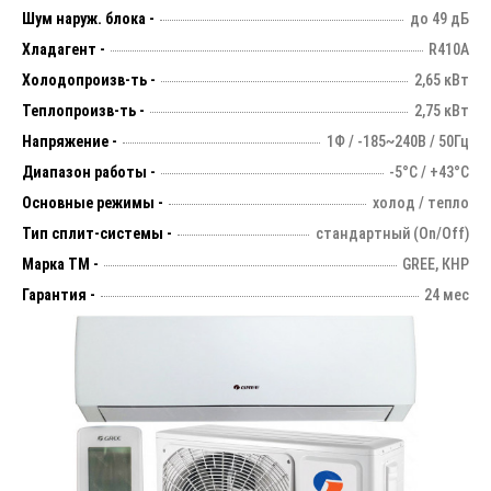
Шум наруж. блока -
до 49 дБ
Хладагент -
R410А
Холодопроизв-ть -
2,65 кВт
Теплопроизв-ть -
2,75 кВт
Напряжение -
1Ф / -185~240В / 50Гц
Диапазон работы -
-5°С / +43°С
Основные режимы -
холод / тепло
Тип сплит-системы -
стандартный (On/Off)
Марка ТМ -
GREE, КНР
Гарантия -
24 мес