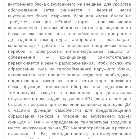
внутреннего блока с внутреннего на внешнее, для удобства
обслуживания сетка снимается с верхней части
внутреннего блока, открывать блок для чистки более не
требуется; функция «тёплый старт» – при включении
кондиционера в режим обогрева вентилятор внутреннего
блока не включается, пока теплообменник не прогреется
до заданной температуры; авторестарт – возвращает
кондиционер к работе по последним настройкам после
перебоя в электросети; интеллектуальная защита от
обледенения – кондиционер самостоятельно
переключается в режим размораживания, чтобы исключить
образование льда на теплообменнике наружного блока,
активируется этот процесс только когда это необходимо,
предотвращая выход из строя вентилятора наружного
блока; функция экономного обогрева для поддержания
температуры воздуха в помещении при длительном
отсутствии в нем людей на уровне 8°С, достаточном для
быстрого прогрева при включении кондиционера; пульт ДУ
с часами; функция самоочистки для предотвращения
образования грибков и плесени во внутреннем блоке;
функция «i feel» – определение температуры воздуха в
месте нахождения пульта ДУ; энергопотребление в режиме
ожидания 1 Вт; самодиагностика; антикоррозионная