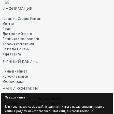
ИНФОРМАЦИЯ
Гарантия. Сервис. Ремонт.
Монтаж
О нас
Доставка и Оплата
Политика безопасности
Условия соглашения
Связаться с нами
Карта сайта
ЛИЧНЫЙ КАБИНЕТ
Личный кабинет
История заказов
Мои закладки
НАШИ КОНТАКТЫ
Уведомление
+7(959) 509-02-17 Telegram/WhatsApp
+7(959) 110-45-18 Telegram/WhatsApp
Мы используем cookie-файлы для наилучшего представления нашего
specclimat.lg@gmail.com
сайта. Продолжая использовать этот сайт, вы соглашаетесь с
г. Луганск, ул. Даргомыжского, 2-Е/216