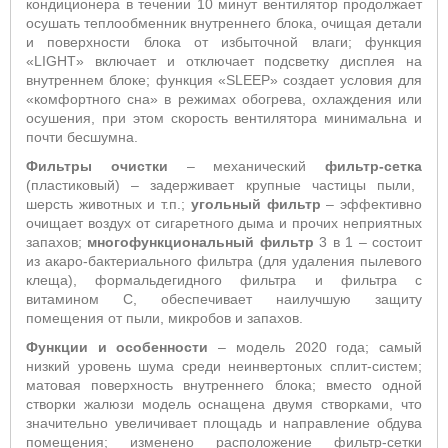
кондиционера в течении 10 минут вентилятор продолжает
осушать теплообменник внутреннего блока, очищая детали
и поверхности блока от избыточной влаги; функция
«LIGHT» включает и отключает подсветку дисплея на
внутреннем блоке; функция «SLEEP» создает условия для
«комфортного сна» в режимах обогрева, охлаждения или
осушения, при этом скорость вентилятора минимальна и
почти бесшумна.
Фильтры очистки
– механический
фильтр-сетка
(пластиковый) – задерживает крупные частицы пыли,
шерсть животных и т.п.;
угольный фильтр
– эффективно
очищает воздух от сигаретного дыма и прочих неприятных
запахов;
многофункциональный фильтр
3 в 1 – состоит
из акаро-бактериального фильтра (для удаления пылевого
клеща), формальдегидного фильтра и фильтра с
витамином С, обеспечивает наилучшую защиту
помещения от пыли, микробов и запахов.
Функции и особенности
– модель 2020 года; самый
низкий уровень шума среди неинвертоных сплит-систем;
матовая поверхность внутреннего блока; вместо одной
створки жалюзи модель оснащена двумя створками, что
значительно увеличивает площадь и направление обдува
помещения; изменено расположение фильтр-сетки