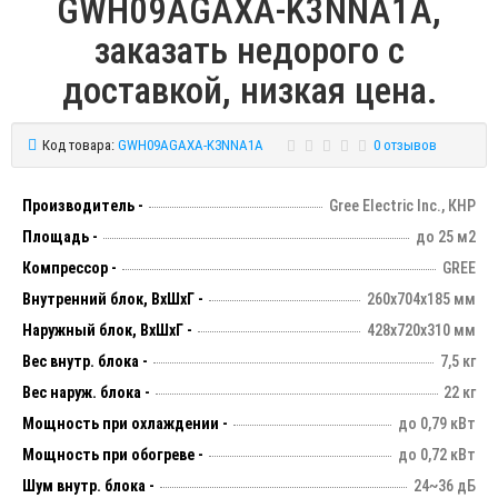
GWH09AGAXA-K3NNA1A,
заказать недорого с
доставкой, низкая цена.
Код товара:
GWH09AGAXA-K3NNA1A
0 отзывов
Производитель -
Gree Electric Inc., КНР
Площадь -
до 25 м2
Компрессор -
GREE
Внутренний блок, ВхШхГ -
260х704х185 мм
Наружный блок, ВхШхГ -
428х720х310 мм
Вес внутр. блока -
7,5 кг
Вес наруж. блока -
22 кг
Мощность при охлаждении -
до 0,79 кВт
Мощность при обогреве -
до 0,72 кВт
Шум внутр. блока -
24~36 дБ