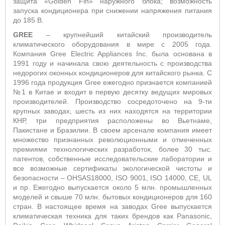
защита «Golden Fin» наружного блока; возможность
запуска кондиционера при снижении напряжения питания
до 185 В.
GREE
– крупнейший китайский производитель
климатического оборудования в мире с 2005 года.
Компания Gree Electric Appliances Inc. была основана в
1991 году и начинала свою деятельность с производства
недорогих оконных кондиционеров для китайского рынка. С
1996 года продукция Gree ежегодно признается компанией
№1 в Китае и входит в первую десятку ведущих мировых
производителей. Производство сосредоточено на 9-ти
крупных заводах, шесть из них находятся на территории
КНР, три предприятия расположены во Вьетнаме,
Пакистане и Бразилии. В своем арсенале компания имеет
множество признанных революционными и отмеченных
премиями технологических разработок, более 30 тыс.
патентов, собственные исследовательские лаборатории и
все возможные сертификаты экологической чистоты и
безопасности – OHSAS18000, ISO 9001, ISO 14000, CE, UL
и пр. Ежегодно выпускается около 5 млн. промышленных
моделей и свыше 70 млн. бытовых кондиционеров для 160
стран. В настоящее время на заводах Gree выпускается
климатическая техника для таких брендов как Panasonic,