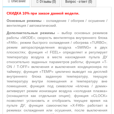
Описание
Отзывы (0)
Вопрос - ответ (0)
СКИДКА 10% при заказе данной модели.
Основные режимы
- охлаждение / обогрев / осушение /
вентиляция / автоматический.
Дополнительные режимы
– выбор основных режимов
работы «MODE»; скорость вентилятора внутреннего блока
«FAN»; режим быстрого охлаждения / обогрева «TURBO»;
режим автораспределения воздуха «SWING» в двух
плоскостях; функция «I FEEL» определяет и регулирует
температуру воздуха в месте нахождения пульта ДУ
относительно заданных параметров работы; функция «T-
ON / T-OFF» включения и выключения кондиционера по
таймеру; функция «TEMP» циклично выводит на дисплей
внутреннего блока заданную температуру, текущую
температуру внутри помещения и температуру вне
помещения; функция под символом «ёлочка / домик»
активирует режим ионизации воздуха «холодная плазма»
(оснащается как отдельная опция); функция «CLOCK»
позволяет установить и отобразить текущее время на
пульте ДУ; функция самоочистки «X-FAN» работает в
режимах охлаждения или осушения, после выключения