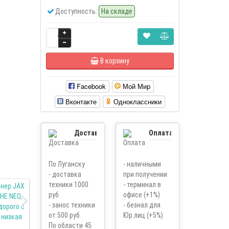
Доступность:
На складе
В корзину
Facebook
Мой Мир
Вконтакте
Одноклассники
Доставка
Оплата
По Луганску
- наличными
- доставка
при получении
техники 1000
- терминал в
руб.
офисе (+1%)
- занос техники
- безнал для
от 500 руб
Юр.лиц (+5%)
По области 45