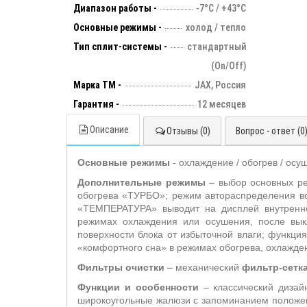
Диапазон работы -
-7°С / +43°С
Основные режимы -
холод / тепло
Тип сплит-системы -
стандартный
(On/Off)
Марка ТМ -
JAX, Россия
Гарантия -
12 месяцев
Описание
Отзывы (0)
Вопрос - ответ (0
Основные режимы
- охлаждение / обогрев / осу
Дополнительные режимы
– выбор основных р
обогрева «ТУРБО»; режим автораспределения во
«ТЕМПЕРАТУРА» выводит на дисплей внутренн
режимах охлаждения или осушения, после вык
поверхности блока от избыточной влаги; функц
«комфортного сна» в режимах обогрева, охлажде
Фильтры очистки
– механический
фильтр-сетк
Функции и особенности
– классический дизайн
широкоугольные жалюзи с запоминанием положен