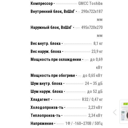
Компрессор -
GMCC Toshiba
Внутренний блок, ВхШхГ -
290х722х187
мм
Наружный блок, ВхШхГ -
495х720х270
мм
Вес внутр. блока -
8,1 кг
Вес наруж. блока -
23,9 кг
Мощность при охлаждении -
до 0,69
кВт
Мощность при обогреве -
до 0,65 кВт
Шум внутр. блока -
24 ~ 35 дБ
Шум наруж. блока -
до 52 дБ
Хладагент -
R32 / 0,47 кг
Холодопроизв-ть -
2,23 кВт
Теплопроизв-ть -
2,34 кВт
Напряжение -
1Ф / -160~270В / 50Гц