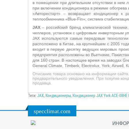
в помещении при длительном отсутствии в нем 
п
ри включении кондиционера в режиме обогрева в
«Авторестарт» – возвращает кондиционер к 
теплообменника «
Blue
-
Fin
»; система стабилизаци
JAX
– российский бренд климатической техники
чиллеров, установок с цифровым инверторным уп
JAX используются самые передовые технологии 
расположено в
Китае, на
крупнейшем с 2005 год
входит в первую десятку ведущих мировых произ
предприятия расположены во Вьетнаме, Пакистан
для 160 стран. В настоящее время на заводах Gree 
General Climate, Timberk, Electrolux, York, Airwell, Ko
Описание товара основано на информации сайта п
предварительного уведомления. При покупке конд
продавца.
Теги:
JAX
,
Кондиционеры
,
Кондиционер JAX York ACE-08HE 
specclimat.com
ИНФОР