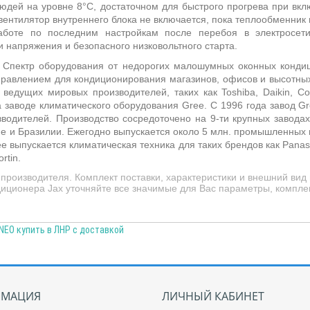
людей на уровне 8°С, достаточном для быстрого прогрева при вк
ентилятор внутреннего блока не включается, пока теплообменник
работе по последним настройкам после перебоя в электросет
и напряжения и безопасного низковольтного старта.
. Спектр оборудования от недорогих
малошумных оконных кондиц
равлением для кондиционирования магазинов, офисов и высотных
ведущих мировых производителей, таких как Toshiba, Daikin, C
а заводе климатического оборудования Gree.
С 1996 года завод G
водителей. Производство сосредоточено на 9-ти крупных заводах,
е и Бразилии.
Ежегодно выпускается около 5 млн. промышленных 
выпускается климатическая техника для таких брендов как Panasonic,
rtin.
роизводителя. Комплект поставки, характеристики и внешний вид
иционера Jax уточняйте все значимые для Вас параметры, комплек
NEO купить в ЛНР с доставкой
МАЦИЯ
ЛИЧНЫЙ КАБИНЕТ