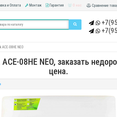
вка и Оплата
Монтаж
Гарантия
О нас
Сравнение това
+7(95
+7(95
k ACE-08HE NEO
ACE-08HE NEO, заказать недоро
цена.
в