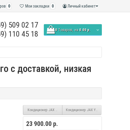
ров
0
Мои закладки
0
Личный кабинет
9) 509 02 17
0
Tоваров,
на
0.00 р.
9) 110 45 18
го с доставкой, низкая
Кондиционер JAX Murray ACY-18HE/R32 inverter
Кондиционер JAX York ACE-10HE NEO
23 900.00 р.