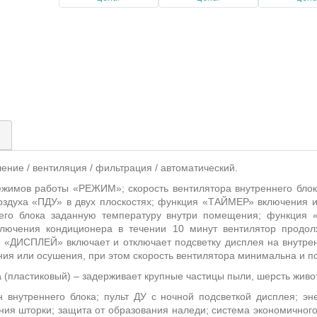
)
шение / вентиляция / фильтрация / автоматический.
ежимов работы «РЕЖИМ»;
скорость вентилятора внутреннего бл
здуха «ПДУ» в двух плоскостях;
функция «ТАЙМЕР» включения и
его блока заданную температуру внутри помещения; функция 
лючения кондиционера в течении 10 минут вентилятор продол
ия «ДИСПЛЕЙ» включает и отключает подсветку дисплея на внутре
ния или осушения, при этом скорость вентилятора минимальна и п
а
(пластиковый) – задерживает крупные частицы пыли, шерсть живот
 внутреннего блока; пульт ДУ с ночной подсветкой дисплея; эн
ия шторки; защита от образования наледи; система
экономичного