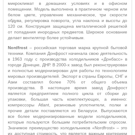
микроклимат в домашних условиях и в офисном
помещении. Модель выполнена в практичном черном или
белом цвете, управление механическое, три скорости
обдува, регулировка поворота, угла наклона и высоты до
120 см. Конструкция защищена металлической решеткой
от попадания инородных предметов. Широкое основание
делает вентилятор более устойчивым.
Nordfrost
– российская торговая марка крупной бытовой
техники. Компания Донфрост начинала свою деятельность
в 1963 году с производства холодильников «Донбасс» в
городе Донецке, ДНР. В 2000-х завод был реконструирован
и полностью модернизирован для работы по технологиям
мировых производителей. Экспорт в страны Европы, СНГ и
Азии составлял более 70% от общего объема
производства. В настоящее время завод Донфрост
является предприятием полного цикла от сборки до
упаковки, большая часть комплектующих, а именно:
компрессоры Atlant, резиновые уплотнители, полки и
прочие детали поставляются из Беларуси. Выпускаются
все более модернизированные модели холодильников,
которые пользуются большим потребительским спросом.
Значимое преимущество холодильников «Nordfrost» – это
их доступная стоимость, что является важным критерием