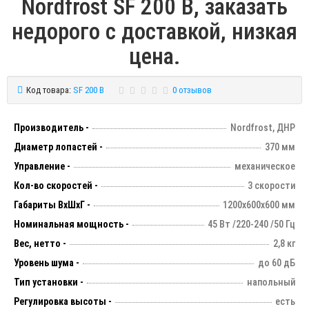
Nordfrost SF 200 B, заказать
недорого с доставкой, низкая
цена.
Код товара:
SF 200 B
0 отзывов
Производитель -
Nordfrost, ДНР
Диаметр лопастей -
370 мм
Управление -
механическое
Кол-во скоростей -
3 скорости
Габариты ВxШxГ -
1200х600х600 мм
Номинальная мощность -
45 Вт /220-240 /50 Гц
Вес, нетто -
2,8 кг
Уровень шума -
до 60 дБ
Тип установки -
напольный
Регулировка высоты -
есть