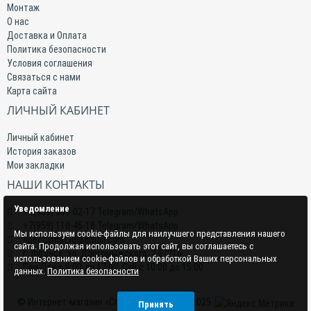
Монтаж
О нас
Доставка и Оплата
Политика безопасности
Условия соглашения
Связаться с нами
Карта сайта
ЛИЧНЫЙ КАБИНЕТ
Личный кабинет
История заказов
Мои закладки
НАШИ КОНТАКТЫ
Уведомление
+7(959) 509-02-17 Telegram/WhatsApp
+7(959) 110-45-18 Telegram/WhatsApp
Мы используем cookie-файлы для наилучшего представления нашего
specclimat.lg@gmail.com
сайта. Продолжая использовать этот сайт, вы соглашаетесь с
г. Луганск, ул. Даргомыжского, 2-Е/216
использованием cookie-файлов и обработкой Ваших персональных
Пон-Птн с 9:00 до 17:00; Суб с 10:00 до 15:00
данных.
Политика безопасности
© Интернет-магазин «СпецКлимат» 2015–2025.
Принять