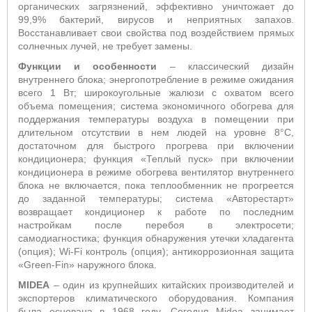
органических загрязнений, эффективно уничтожает до
99,9% бактерий, вирусов и неприятных запахов.
Восстанавливает свои свойства под воздействием прямых
солнечных лучей, не требует замены.
Функции и особенности
– классический дизайн
внутреннего блока; энергопотребление в режиме ожидания
всего 1 Вт; широкоугольные жалюзи с охватом всего
объема помещения; система
экономичного обогрева для
поддержания температуры воздуха в помещении при
длительном отсутствии в нем людей на уровне 8°С,
достаточном для быстрого прогрева при включении
кондиционера; функция «Теплый пуск»
п
ри включении
кондиционера в режиме обогрева вентилятор внутреннего
блока не включается, пока теплообменник не прогреется
до заданной температуры; система «Авторестарт»
возвращает кондиционер к работе по последним
настройкам после перебоя в электросети;
самодиагностика; функция обнаружения утечки хладагента
(опция);
Wi
-
Fi
контроль (опция); антикоррозионная защита
«
Green
-Fin» наружного блока.
MIDEA
– один из крупнейших китайских производителей и
экспортеров климатического оборудования. Компания
была основана в 1968 году. Сегодня
Midea
занимает