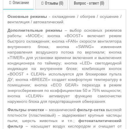
Описание
Отзывы (0)
Вопрос - ответ (0)
Основные режимы
- охлаждение / обогрев / осушение /
вентиляция / автоматический.
Дополнительные режимы
– выбор основных режимов
работы «
MODE
»; кнопка
«
BOOST
» включает режим
быстрого охлаждения; кнопка «
FAN
» скорости вентилятора
внутреннего блока;
кнопка «
SWING
» изменения
направления воздушного потока по вертикали;
кнопка
«
TIMER
» для установки времени включения
и выключения
кондиционера по таймеру; кнопка «
LED
» светодиодной
индикации на внутреннем блоке; комбинация кнопок
«
BOOST
+
CLEAN
» используется для блокировки пульта
ДУ; кнопка «
BREEZE
» создает комфортную температуру в
помещении; кнопка «
ECO
GEAR
» перехода в режим
энергосбережения по коэффициентам 50 и 75% мощности;
кнопка «
CLEAN
» активирует функцию самоочистки
наружного блока для предотвращения обмерзания.
Фильтры очистки
– механический
фильтр-сетка
высокой
плотности (пластиковый) – задерживает крупные частицы
пыли, шерсть животных и т.п.;
фотокаталитический
фильтр
– насыщает воздух кислородом и очищает от