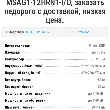
MSAG1-12HRN1-I/O, заказать
недорого с доставкой, низкая
цена.
Код товара:
MSAG1-12HRN1-I/O
0 отзывов
Производитель -
Midea, КНР
Площадь -
до 35 м2
Компрессор -
MIDEA
Внутренний блок, ВхШхГ -
295х802х200 мм
Наружный блок, ВхШхГ -
495х720х270 мм
Вес внутр. блока -
9,3 кг
Вес наруж. блока -
27 кг
Мощность при охлаждении -
до 1,10 кВт
Мощность при обогреве -
до 0,99 кВт
Шум внутр. блока -
29~41 дБ