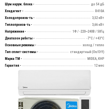
Шум наруж. блока -
до 54 дБ
Хладагент -
R410А
Холодопроизв-ть -
3,52 кВт
Теплопроизв-ть -
3,66 кВт
Напряжение -
1Ф / -220~240В / 50Гц
Диапазон работы -
-7°С / +43°С
Основные режимы -
холод / тепло
Тип сплит-системы -
стандартный (On/Off)
Марка ТМ -
MIDEA, КНР
Гарантия -
12 мес