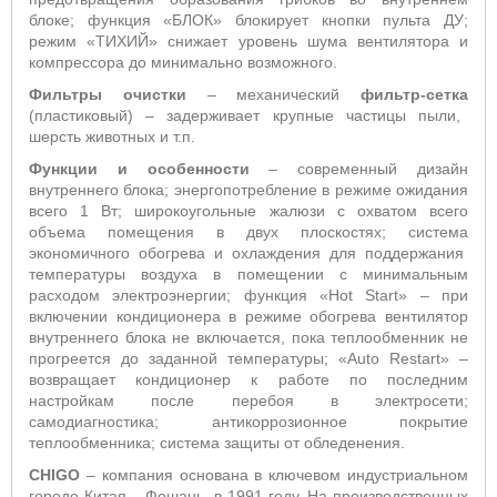
блоке
;
функция «БЛОК» блокирует кнопки пульта ДУ;
режим «ТИХИЙ» снижает уровень шума вентилятора и
компрессора до минимально возможного.
Фильтры очистки
– механический
фильтр-сетка
(пластиковый) – задерживает крупные частицы пыли,
шерсть животных и т.п.
Функции и особенности
– современный дизайн
внутреннего блока; энергопотребление в режиме ожидания
всего 1 Вт; широкоугольные жалюзи с охватом всего
объема помещения в двух плоскостях; система
экономичного обогрева и охлаждения для поддержания
температуры воздуха в помещении с минимальным
расходом электроэнергии; функция «
Hot
Start
»
– п
ри
включении кондиционера в режиме обогрева вентилятор
внутреннего блока не включается, пока теплообменник не
прогреется до заданной температуры; «
Auto
Restart
» –
возвращает кондиционер к работе по последним
настройкам после перебоя в электросети;
самодиагностика; антикоррозионное покрытие
теплообменника; система защиты от обледенения.
CHIGO
– компания основана в ключевом индустриальном
городе Китая – Фошань, в 1991 году. На производственных