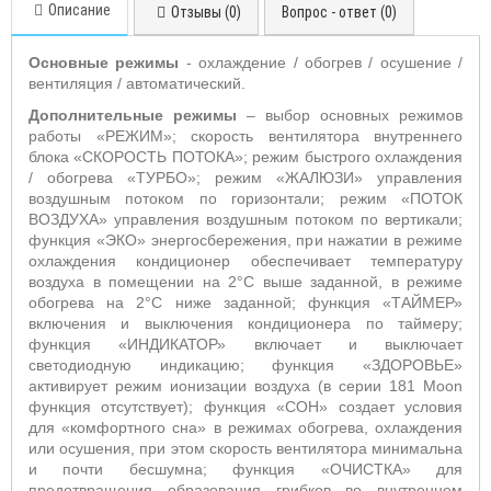
Описание
Отзывы (0)
Вопрос - ответ (0)
Основные режимы
- охлаждение / обогрев / осушение /
вентиляция / автоматический.
Дополнительные режимы
– выбор основных режимов
работы «РЕЖИМ»;
скорость вентилятора внутреннего
блока «СКОРОСТЬ ПОТОКА»; режим быстрого охлаждения
/ обогрева «ТУРБО»; режим «ЖАЛЮЗИ» управления
воздушным потоком по горизонтали; режим «ПОТОК
ВОЗДУХА» управления воздушным потоком по вертикали;
функция «ЭКО» энергосбережения, при нажатии в режиме
охлаждения кондиционер обеспечивает температуру
воздуха в помещении на 2°С выше заданной, в режиме
обогрева на 2°С ниже заданной; функция «ТАЙМЕР»
включения и выключения кондиционера по таймеру;
функция «ИНДИКАТОР» включает и выключает
светодиодную индикацию; функция «ЗДОРОВЬЕ»
активирует режим ионизации воздуха (в серии 181
Moon
функция отсутствует); функция «СОН» создает условия
для «комфортного сна» в режимах обогрева, охлаждения
или осушения, при этом скорость вентилятора минимальна
и почти бесшумна; функция «ОЧИСТКА»
для
предотвращения образования грибков во
внутреннем