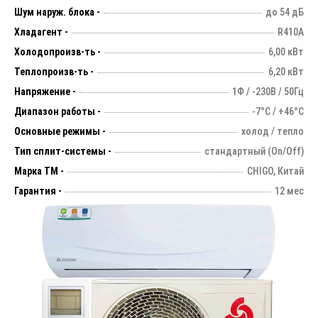
Шум наруж. блока -
до 54 дБ
Хладагент -
R410A
Холодопроизв-ть -
6,00 кВт
Теплопроизв-ть -
6,20 кВт
Напряжение -
1Ф / -230В / 50Гц
Диапазон работы -
-7°С / +46°С
Основные режимы -
холод / тепло
Тип сплит-системы -
стандартный (On/Off)
Марка ТМ -
CHIGO, Китай
Гарантия -
12 мес