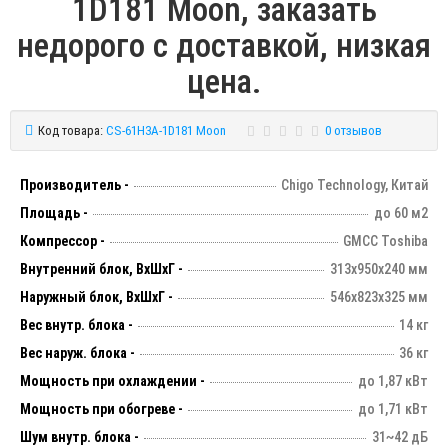
1D181 Moon, заказать
недорого с доставкой, низкая
цена.
Код товара:
CS-61H3A-1D181 Moon
0 отзывов
Производитель -
Chigo Technology, Китай
Площадь -
до 60 м2
Компрессор -
GMCC Toshiba
Внутренний блок, ВхШхГ -
313х950х240 мм
Наружный блок, ВхШхГ -
546х823х325 мм
Вес внутр. блока -
14 кг
Вес наруж. блока -
36 кг
Мощность при охлаждении -
до 1,87 кВт
Мощность при обогреве -
до 1,71 кВт
Шум внутр. блока -
31~42 дБ