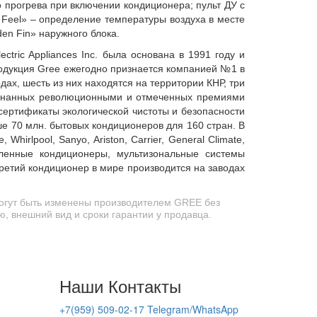
 прогрева при включении кондиционера; пульт ДУ с
I
Feel
» – определение температуры воздуха в месте
en Fin» наружного блока.
tric Appliances Inc. была основана в 1991 году и
родукция Gree ежегодно признается компанией №1 в
ах, шесть из них находятся на территории КНР, три
изнанных революционными и отмеченных премиями
сертификаты экологической чистоты и безопасности
е 70 млн. бытовых кондиционеров для 160 стран. В
hirlpool, Sanyo, Ariston, Carrier, General Climate,
ышленные кондиционеры, мультизональные системы
ретий кондиционер в мире производится на заводах
могут быть изменены производителем GREE без
, внешний вид и сроки гарантии у продавца.
Наши Контакты
+7(959) 509-02-17 Telegram/WhatsApp