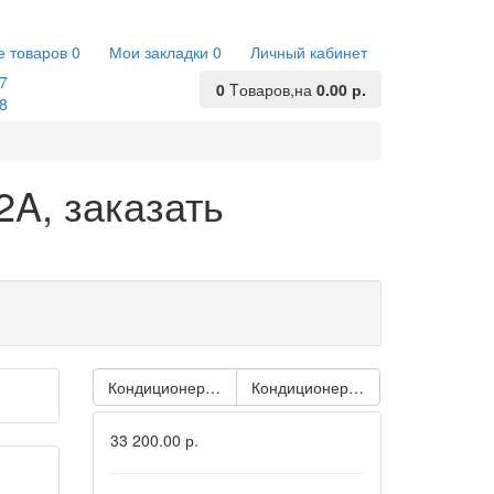
е товаров
0
Мои закладки
0
Личный кабинет
7
0
Tоваров,
на
0.00 р.
8
A, заказать
Кондиционер GREE Lyra GWH12ACB-K3NNA1A
Кондиционер GREE Bora GWH1
33 200.00 р.