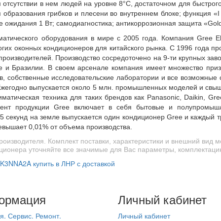
отсутствии в нем людей на уровне 8°С, достаточном для быстрого
 образования грибков и плесени во внутреннем блоке;
функция «
е ожидания 1 Вт;
самодиагностика; антикоррозионная защита «Gold
тического оборудования в мире с 2005 года. Компания Gree Elec
огих оконных кондиционеров для китайского рынка. С 1996 года п
производителей. Производство сосредоточено на 9-ти крупных завод
не и Бразилии. В своем арсенале компания имеет множество пр
тов, собственные исследовательские лаборатории и все возможные 
 Ежегодно выпускается около 5 млн. промышленных моделей и свыш
ическая техника для таких брендов как Panasonic, Daikin, Gree, W
ссортимент продукции Gree включает в себя бытовые и полупром
 секунд на земле выпускается один кондиционер Gree и каждый т
ревышает 0,01% от объема производства.
оизводителя. Комплект поставки, характеристики и внешний вид 
ционера уточняйте все значимые для Вас параметры, комплектацию
3NNA2A купить в ЛНР с доставкой
ормация
Личный кабинет
я. Сервис. Ремонт.
Личный кабинет