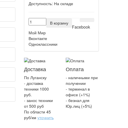
Доступность:
На складе
В корзину
Facebook
Мой Мир
Вконтакте
Одноклассники
Доставка
Оплата
По Луганску
- наличными при
- доставка
получении
техники 1000
- терминал в
руб.
офисе (+1%)
- занос техники
- безнал для
от 500 руб
Юр.лиц (+5%)
По области 45
руб/км
уточнить