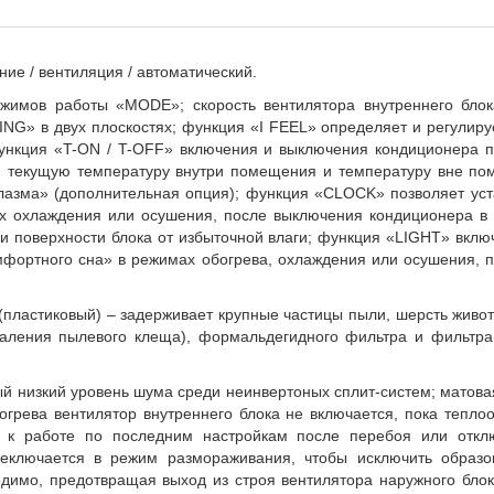
ние / вентиляция / автоматический.
жимов работы «
MODE
»;
скорость вентилятора внутреннего бло
ING
» в двух плоскостях;
функция «
I
FEEL
» определяет и регулиру
ункция «T-ON / T-OFF» включения и выключения кондиционера п
у, текущую температуру внутри помещения и температуру вне по
лазма» (дополнительная опция); функция «
CLOCK
» позволяет ус
х охлаждения или осушения, после выключения кондиционера в 
и поверхности блока от избыточной влаги; функция «
LIGHT
» вклю
мфортного сна» в режимах обогрева, охлаждения или осушения, п
(пластиковый) – задерживает крупные частицы пыли, шерсть животн
удаления пылевого клеща), формальдегидного фильтра и фильтр
й низкий уровень шума среди неинвертоных сплит-систем; матова
грева вентилятор внутреннего блока не включается, пока тепло
 к работе по последним настройкам после перебоя или отклю
еключается в режим размораживания, чтобы исключить образо
ходимо, предотвращая выход из строя вентилятора наружного бло