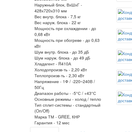
Наружный блок, ВхШхГ -
428х720х310 мм
Вес внутр. блока -
7,5 кг
Вес наруж. блока -
22 кг
Мощность при охлаждении -
до
0,68 кВт
Мощность при обогреве -
до 0,63
кВт
Шум внутр. блока -
до 35 дБ
Шум наруж. блока -
до 49 дБ
Хладагент -
R410А
Холодопроизв-ть -
2,20 кВт
Теплопроизв-ть -
2,30 кВт
Напряжение -
1Ф / -220~240В /
50Гц
Диапазон работы -
-5°С / +43°С
Основные режимы -
холод / тепло
Тип сплит-системы -
стандартный
(On/Off)
Марка ТМ -
GREE, КНР
Гарантия -
12 мес