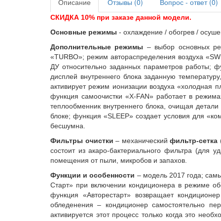
Описание
Отзывы (0)
Вопрос - ответ (0)
СКИДКА 10% при заказе данной модели.
Основные режимы
- охлаждение / обогрев / осуше
Дополнительные режимы
– выбор основных ре
«
TURBO
»; режим автораспределения воздуха «
SW
ДУ относительно заданных параметров работы; ф
дисплей внутреннего блока заданную температур
активирует режим ионизации воздуха «холодная п
функция самоочистки «
X
-
FAN
» работает в режима
теплообменник внутреннего блока, очищая детали 
блоке; функция «
SLEEP
» создает условия для «ко
бесшумна.
Фильтры очистки
– механический
фильтр-сетка
состоит из акаро-бактериального фильтра (для 
помещения от пыли, микробов и запахов.
Функции и особенности
– модель 2017 года; самы
Старт»
п
ри включении кондиционера в режиме обо
функция «Авторестарт» возвращает кондиционер
обледенения – кондиционер самостоятельно пер
активируется этот процесс только когда это необ