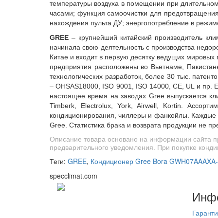
температуры воздуха в помещении при длительном 
часами;
функция самоочистки для предотвращения
нахождения пульта ДУ;
энергопотребление в режим
GREE
– крупнейший китайский производитель клима
начинала свою деятельность с производства недор
Китае и входит в первую десятку ведущих мировых 
предприятия расположены во Вьетнаме, Пакиста
технологических разработок, более 30 тыс. патен
– OHSAS18000, ISO 9001, ISO 14000, CE, UL и пр.
настоящее время на заводах Gree выпускается климат
Timberk, Electrolux, York, Airwell, Kortin. А
кондиционирования, чиллеры и фанкойлы. Каждые 5
Gree. Статистика брака и возврата продукции не п
Описание товара основано на информации сайта пр
предварительного уведомления. При покупке конди
Теги:
GREE
,
Кондиционер Gree Bora GWH07AAAXA-K
specclimat.com
Инф
Гаранти