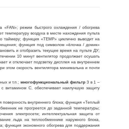
ка «
FAN
»; режим быстрого охлаждения / обогрева
ет температуру воздуха в месте нахождения пульта
о таймеру; функция «
TEMP
» циклично выводит на
мещения; функция под символом «ёлочка / домик»
тановить и отобразить текущее время на пульте ДУ;
течении 10 минут вентилятор продолжает осушать
чает и отключает подсветку дисплея на внутреннем
ри этом скорость вентилятора минимальна и почти
ых и т.п.;
многофункциональный фильтр
3 в 1 –
а с витамином С, обеспечивает наилучшую защиту
я поверхность внутреннего блока; функция
«Теплый
обменник не прогреется до заданной температуры;
чения электросети; интеллектуальная защита от
вание льда на теплообменнике наружного блока,
ка;
ф
ункция экономного обогрева для поддержания