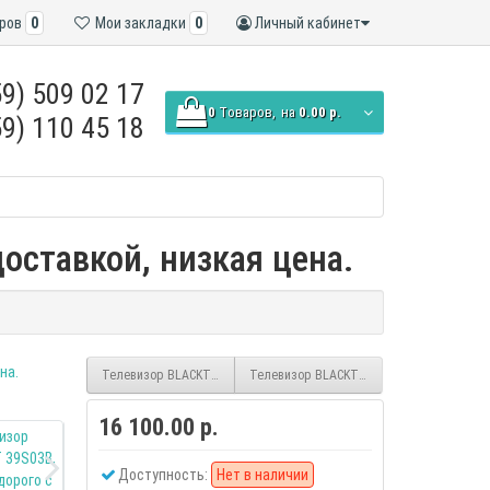
ров
0
Мои закладки
0
Личный кабинет
9) 509 02 17
0
Tоваров,
на
0.00 р.
9) 110 45 18
оставкой, низкая цена.
Телевизор BLACKTON BT 24FS32B smart HD (Android)
Телевизор BLACKTON BT 2401B black HD
16 100.00 р.
Доступность:
Нет в наличии