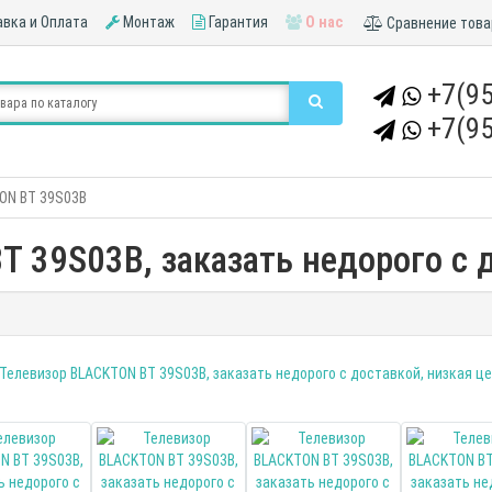
вка и Оплата
Монтаж
Гарантия
О нас
Сравнение това
+7(95
+7(95
ON BT 39S03B
 39S03B, заказать недорого с д