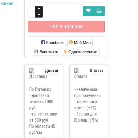
Нет в наличии
Facebook
Мой Мир
Вконтакте
Одноклассники
Доставка
Оплата
По Луганску
- наличными
- доставка
при получении
техники 1000
- терминал в
руб.
офисе (+1%)
- занос техники
- безнал для
от 500 руб
Юр.лиц (+5%)
По области 45
руб/км