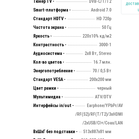
Тюнер TV -
DVB-C/T/T2
Smart-платформа -
Android 7.0
Стандарт HDTV -
HD 720p
Частота экрана -
50 Гц
Яркость -
220±10% кд/м2
Контрастность -
3000-1
Аудиосистема -
2х8 Вт, Stereo
Кол-во цветов -
16.7 млн.
Энергопотребление -
70 / 0,5 Вт
Стандарт VESA -
200х200 мм
Цвет рамки -
черный
Мультимедиа -
ATV/DTV
Интерфейсы in/out -
Earphone/YPbPr/AV
/RF(S2)/RF(T/T2)/3xHDMI
/2xUSB/CI+/Coax/LAN
ВхШхГ без подставки -
513х887х81 мм