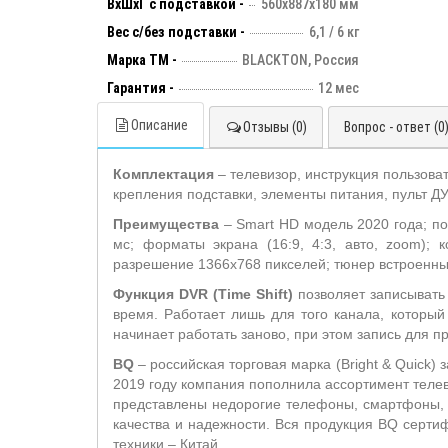
ВхШхГ с подставкой -
560x887x180 мм
Вес с/без подставки -
6,1 / 6 кг
Марка ТМ -
BLACKTON, Россия
Гарантия -
12 мес
Описание
Отзывы (0)
Вопрос - ответ (0
Комплектация
– телевизор, инструкция пользова
крепления подставки, элементы питания, пульт ДУ
Преимущества
– Smart HD модель 2020 года; по
мс; форматы экрана (16:9, 4:3, авто, zoom); 
разрешение 1366x768 пикселей; тюнер встроенны
Функция DVR (Time
Shift)
позволяет записывать
время. Работает лишь для того канала, который
начинает работать заново, при этом запись для п
BQ
– российская торговая марка (Bright & Quick
2019 году компания пополнила ассортимент телев
представлены недорогие телефоны, смартфоны, 
качества и надежности. Вся продукция BQ серт
техники – Китай.