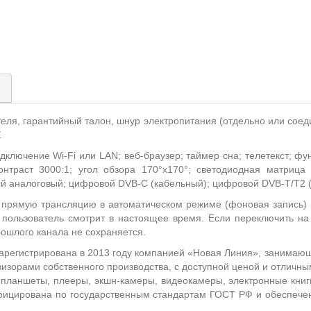
)
теля, гарантийный талон, шнур электропитания (отдельно или соед
.
дключение Wi-Fi или LAN; веб-браузер; таймер сна; телетекст; ф
контраст 3000:1; угол обзора 170°х170°; светодиодная матрица
й аналоговый; цифровой DVB-C (кабельный); цифровой DVB-T/T2 
 прямую трансляцию в автоматическом режиме (фоновая запись)
 пользователь смотрит в настоящее время. Если переключить на
рошлого канала не сохраняется.
) зарегистрирована в 2013 году компанией «Новая Линия», занима
изорами собственного производства, с доступной ценой и отличны
планшеты, плееры, экшн-камеры, видеокамеры, электронные книги
ифицирована по государственным стандартам ГОСТ РФ и обеспечен