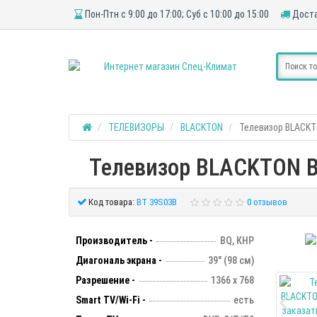
Пон-Птн с 9:00 до 17:00; Суб с 10:00 до 15:00
Доста
ТЕЛЕВИЗОРЫ
BLACKTON
Телевизор BLACKT
Телевизор BLACKTON BT
Код товара:
BT 39S03B
0 отзывов
Производитель -
BQ, КНР
Диагональ экрана -
39" (98 см)
Разрешение -
1366 х 768
Smart TV/Wi-Fi -
есть