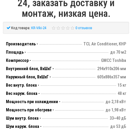
24, заказать доставку и
монтаж, низкая цена.
Код товара:
KR-Viki-24
0 отзывов
Производитель -
TCL Air Conditioner, КНР
Площадь -
до 70 м2
Компрессор -
GMCC Toshiba
Внутренний блок, ВхШхГ -
294х910х206 мм
Наружный блок, ВхШхГ -
605х886х357 мм
Вес внутр. блока -
15 кг
Вес наруж. блока -
48 кг
Мощность при охлаждении -
до 2,18 кВт
Мощность при обогреве -
до 1,98 кВт
Шум внутр. блока -
33~40 дБ
Шум наруж. блока -
до 53 дБ