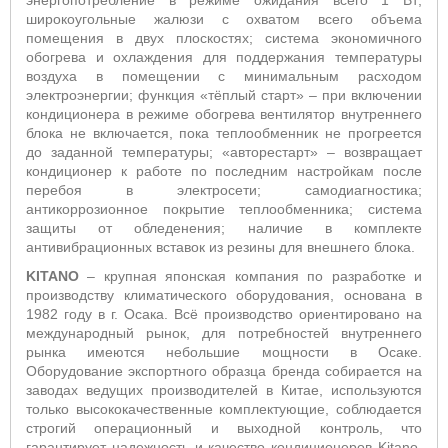
энергопотребление в режиме ожидания всего 1 Вт;
широкоугольные жалюзи с охватом всего объема
помещения в двух плоскостях; система экономичного
обогрева и охлаждения для поддержания температуры
воздуха в помещении с минимальным расходом
электроэнергии; функция «тёплый старт» – при включении
кондиционера в режиме обогрева вентилятор внутреннего
блока не включается, пока теплообменник не прогреется
до заданной температуры; «авторестарт» – возвращает
кондиционер к работе по последним настройкам после
перебоя в электросети; самодиагностика;
антикоррозионное покрытие теплообменника; система
защиты от обледенения; наличие в комплекте
антивибрационных вставок из резины для внешнего блока.
KITANO
– крупная японская компания по разработке и
производству климатического оборудования, основана в
1982 году в г. Осака. Всё производство ориентировано на
международный рынок, для потребностей внутреннего
рынка имеются небольшие мощности в Осаке.
Оборудование экспортного образца бренда собирается на
заводах ведущих производителей в Китае, используются
только высококачественные комплектующие, соблюдается
строгий операционный и выходной контроль, что
гарантирует надежность и качество кондиционеров Kitano.