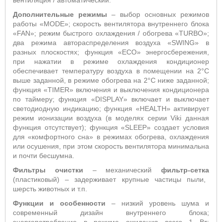
вентиляция / автоматический.
Дополнительные режимы
– выбор основных режимов
работы «MODE»; скорость вентилятора внутреннего блока
«FAN»; режим быстрого охлаждения / обогрева «TURBO»;
два режима автораспределения воздуха «SWING» в
разных плоскостях; функция «ECO» энергосбережения,
при нажатии в режиме охлаждения кондиционер
обеспечивает температуру воздуха в помещении на 2°С
выше заданной, в режиме обогрева на 2°С ниже заданной;
функция «TIMER» включения и выключения кондиционера
по таймеру; функция «DISPLAY» включает и выключает
светодиодную индикацию; функция «HEALTH» активирует
режим ионизации воздуха (в моделях серии Viki данная
функция отсутствует); функция «SLEEP» создает условия
для «комфортного сна» в режимах обогрева, охлаждения
или осушения, при этом скорость вентилятора минимальна
и почти бесшумна.
Фильтры очистки
– механический
фильтр-сетка
(пластиковый) – задерживает крупные частицы пыли,
шерсть животных и т.п.
Функции и особенности
– низкий уровень шума и
современный дизайн внутреннего блока;