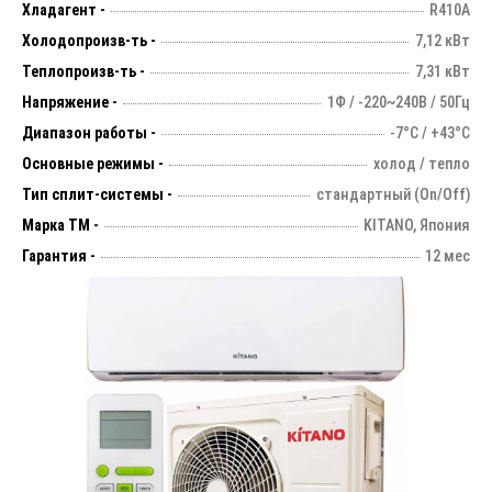
Хладагент -
R410A
Холодопроизв-ть -
7,12 кВт
Теплопроизв-ть -
7,31 кВт
Напряжение -
1Ф / -220~240В / 50Гц
Диапазон работы -
-7°С / +43°С
Основные режимы -
холод / тепло
Тип сплит-системы -
стандартный (On/Off)
Марка ТМ -
KITANO, Япония
Гарантия -
12 мес