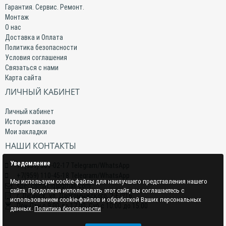
Гарантия. Сервис. Ремонт.
Монтаж
О нас
Доставка и Оплата
Политика безопасности
Условия соглашения
Связаться с нами
Карта сайта
ЛИЧНЫЙ КАБИНЕТ
Личный кабинет
История заказов
Мои закладки
НАШИ КОНТАКТЫ
Уведомление
+7(959) 509-02-17 Telegram/WhatsApp
+7(959) 110-45-18 Telegram/WhatsApp
Мы используем cookie-файлы для наилучшего представления нашего
specclimat.lg@gmail.com
сайта. Продолжая использовать этот сайт, вы соглашаетесь с
г. Луганск, ул. Даргомыжского, 2-Е/216
использованием cookie-файлов и обработкой Ваших персональных
Пон-Птн с 9:00 до 17:00; Суб с 10:00 до 15:00
данных.
Политика безопасности