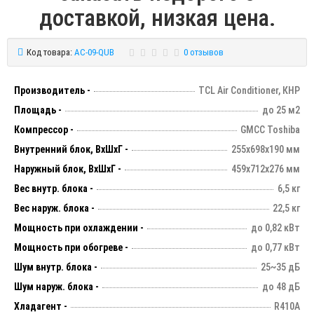
доставкой, низкая цена.
Код товара:
AC-09-QUB
0 отзывов
Производитель -
TCL Air Conditioner, КНР
Площадь -
до 25 м2
Компрессор -
GMCC Toshiba
Внутренний блок, ВхШхГ -
255х698х190 мм
Наружный блок, ВхШхГ -
459х712х276 мм
Вес внутр. блока -
6,5 кг
Вес наруж. блока -
22,5 кг
Мощность при охлаждении -
до 0,82 кВт
Мощность при обогреве -
до 0,77 кВт
Шум внутр. блока -
25~35 дБ
Шум наруж. блока -
до 48 дБ
Хладагент -
R410А