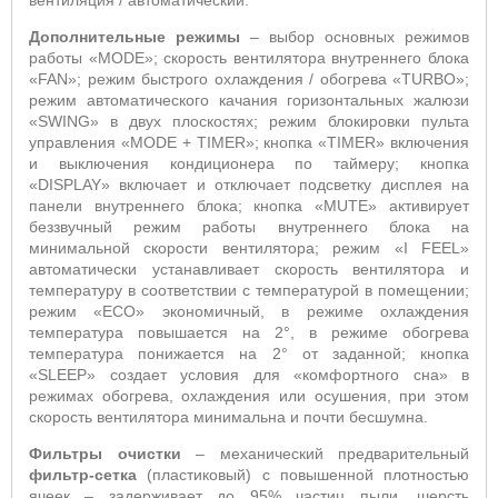
вентиляция / автоматический.
Дополнительные режимы
– выбор основных режимов
работы «
MODE
»;
скорость вентилятора внутреннего блока
«
FAN
»; режим быстрого охлаждения / обогрева «
TURBO
»;
режим автоматического качания горизонтальных жалюзи
«
SWING
» в двух плоскостях; режим блокировки пульта
управления «
MODE
+
TIMER
»; кнопка
«TIMER» включения
и выключения кондиционера по таймеру; кнопка
«
DISPLAY
» включает и отключает подсветку дисплея на
панели внутреннего блока; кнопка «
MUTE
» активирует
беззвучный режим работы внутреннего блока на
минимальной скорости вентилятора; режим «
I
FEEL
»
автоматически устанавливает скорость вентилятора и
температуру в соответствии с температурой в помещении;
режим «
ECO
» экономичный, в режиме охлаждения
температура повышается на 2°, в режиме обогрева
температура понижается на 2° от заданной; кнопка
«
SLEEP
» создает условия для «комфортного сна» в
режимах обогрева, охлаждения или осушения, при этом
скорость вентилятора минимальна и почти бесшумна.
Фильтры очистки
– механический предварительный
фильтр-сетка
(пластиковый) с повышенной плотностью
ячеек – задерживает до 95% частиц пыли, шерсть