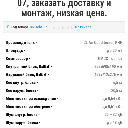
07, заказать доставку и
монтаж, низкая цена.
Код товара:
KR-Toha-07
0 отзывов
Производитель -
TCL Air Conditioner, КНР
Площадь -
до 20 м2
Компрессор -
GMCC Toshiba
Внутренний блок, ВхШхГ -
255х698х190 мм
Наружный блок, ВхШхГ -
459х712х276 мм
Вес внутр. блока -
6,5 кг
Вес наруж. блока -
20,5 кг
Мощность при охлаждении -
до 0,64 кВт
Мощность при обогреве -
до 0,61 кВт
Шум внутр. блока -
25 ~ 32 дБ
Шум наруж. блока -
до 48 дБ