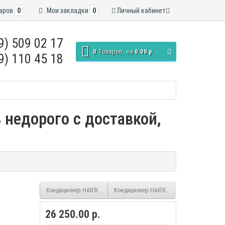
аров
0
Мои закладки
0
Личный кабинет
9) 509 02 17
0
Tоваров,
на
0.00 р.
9) 110 45 18
 недорого с доставкой,
Кондиционер HAIER Tundra HSU-24HTT103/R3 (On/Off)
Кондиционер HAIER Tundra HSU-07HTT03/R
26 250.00 р.