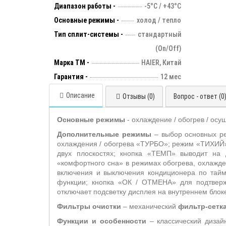
Диапазон работы -
-5°С / +43°С
Основные режимы -
холод / тепло
Тип сплит-системы -
стандартный
(On/Off)
Марка ТМ -
HAIER, Китай
Гарантия -
12 мес
Описание
Отзывы (0)
Вопрос - ответ (0
Основные режимы
- охлаждение / обогрев / осу
Дополнительные режимы
– выбор основных 
охлаждения / обогрева «ТУРБО»; режим «ТИХИЙ»
двух плоскостях; кнопка
«ТЕМП» выводит на ди
«комфортного сна» в режимах обогрева, охлажд
включения и выключения кондиционера по тай
функции; кнопка «ОК / ОТМЕНА» для подтверж
отключает подсветку дисплея на внутреннем блоке
Фильтры очистки
– механический
фильтр-сетк
Функции и особенности
– классический дизайн