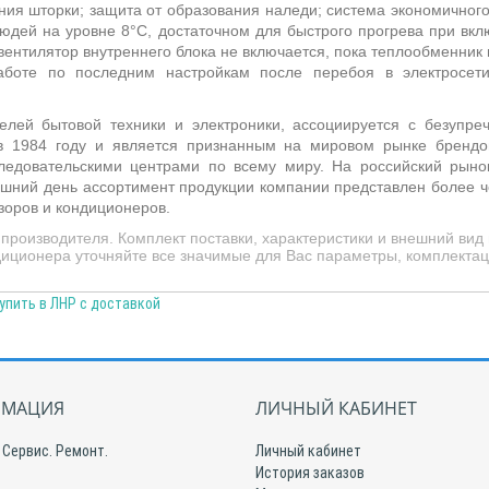
ия шторки; защита от образования наледи; система
экономичного
людей на уровне 8°С, достаточном для быстрого прогрева при вк
ентилятор внутреннего блока не включается, пока теплообменник
работе по последним настройкам после перебоя в электросет
лей бытовой техники и электроники, ассоциируется с безупр
 1984 году и является признанным на мировом рынке брендо
ледовательскими центрами по всему миру. На российский рыно
яшний день ассортимент продукции компании представлен более ч
зоров и кондиционеров.
производителя. Комплект поставки, характеристики и внешний вид
иционера уточняйте все значимые для Вас параметры, комплектаци
упить в ЛНР с доставкой
МАЦИЯ
ЛИЧНЫЙ КАБИНЕТ
 Сервис. Ремонт.
Личный кабинет
История заказов