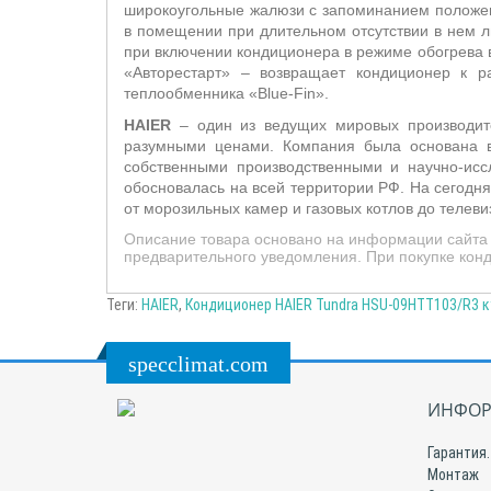
широкоугольные жалюзи с запоминанием положен
в помещении при длительном отсутствии в нем 
п
ри включении кондиционера в режиме обогрева в
«Авторестарт» – возвращает кондиционер к 
теплообменника «
Blue
-
Fin
»
.
HAIER
– один из ведущих мировых производите
разумными ценами. Компания была основана в
собственными производственными и научно-исс
обосновалась на всей территории РФ. На сегодн
от морозильных камер и газовых котлов до телеви
Описание товара основано на информации сайта 
предварительного уведомления. При покупке конд
Теги:
HAIER
,
Кондиционер HAIER Tundra HSU-09HTT103/R3 к
specclimat.com
ИНФОР
Гарантия.
Монтаж