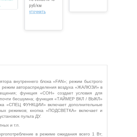
руб/км
уточнить
лятора внутреннего блока «
FAN
»; режим быстрого
х; режим автораспределения воздуха «ЖАЛЮЗИ» в
ещения; функция «СОН» создает условия для
и почти бесшумна; функция «ТАЙМЕР ВКЛ / ВЫКЛ»
опка «СПЕЦ ФУНКЦИИ» включает дополнительные
ьных режимов; кнопка «ПОДСВЕТКА» включает и
становок пульта ДУ.
ных и т.п.
ергопотребление в режиме ожидания всего 1 Вт;