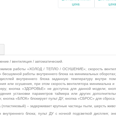
)
шение / вентиляция / автоматический.
режимов работы «ХОЛОД / ТЕПЛО / ОСУШЕНИЕ»;
скорость венти
 бесшумной работы внутреннего блока на минимальных оборота
сплей внутреннего блока заданную температуру внутри пом
ения или осушения, при этом скорость вентилятора минимальна 
меру; кнопка «ЗДОРОВЬЕ» не доступна для данной модели; кн
дения установки параметров таймера или других дополнител
; кнопка «БЛОК» блокирует пульт ДУ; кнопка «СБРОС» для сброса у
а
(пластиковый) – задерживает крупные частицы пыли, шерсть живот
 внутреннего блока; пульт ДУ с ночной подсветкой дисплея; эн