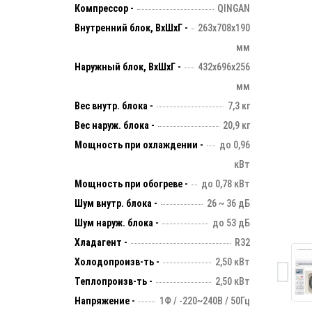
Компрессор -
QINGAN
Внутренний блок, ВхШхГ -
263х708х190
мм
Наружный блок, ВхШхГ -
432х696х256
мм
Вес внутр. блока -
7,3 кг
Вес наруж. блока -
20,9 кг
Мощность при охлаждении -
до 0,96
кВт
Мощность при обогреве -
до 0,78 кВт
Шум внутр. блока -
26 ~ 36 дБ
Шум наруж. блока -
до 53 дБ
Хладагент -
R32
Холодопроизв-ть -
2,50 кВт
Теплопроизв-ть -
2,50 кВт
Напряжение -
1Ф / -220~240В / 50Гц