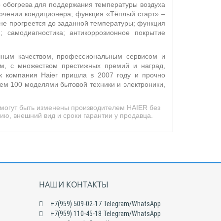
 обогрева для поддержания температуры воздуха
лючении кондиционера; функция «Тёплый старт»
–
 не прогреется до заданной температуры; функция
и;
самодиагностика; антикоррозионное покрытие
ечным качеством, профессиональным сервисом и
м, с множеством престижных премий и наград,
к компания Haier пришла в 2007 году и прочно
ем 100 моделями бытовой техники и электроники,
 могут быть изменены производителем HAIER без
ю, внешний вид и сроки гарантии у продавца.
НАШИ КОНТАКТЫ
+7(959) 509-02-17 Telegram/WhatsApp
+7(959) 110-45-18 Telegram/WhatsApp