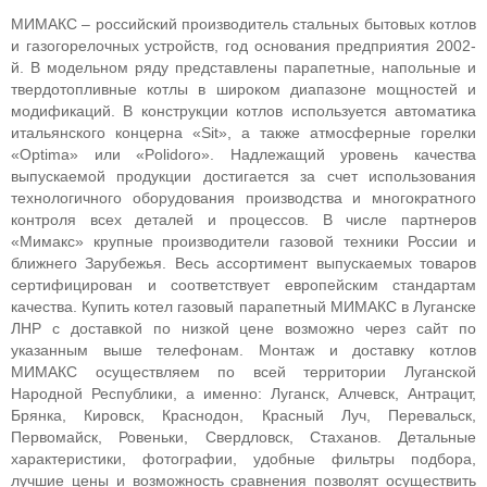
МИМАКС – российский производитель стальных бытовых котлов
и газогорелочных устройств, год основания предприятия 2002-
й. В модельном ряду представлены парапетные, напольные и
твердотопливные котлы в широком диапазоне мощностей и
модификаций. В конструкции котлов используется автоматика
итальянского концерна «Sit», а также атмосферные горелки
«Optima» или «Polidoro». Надлежащий уровень качества
выпускаемой продукции достигается за счет использования
технологичного оборудования производства и многократного
контроля всех деталей и процессов. В числе партнеров
«Мимакс» крупные производители газовой техники России и
ближнего Зарубежья. Весь ассортимент выпускаемых товаров
сертифицирован и соответствует европейским стандартам
качества.
Купить котел газовый парапетный МИМАКС в Луганске
ЛНР с доставкой по низкой цене возможно через сайт по
указанным выше телефонам. Монтаж и доставку котлов
МИМАКС осуществляем по всей территории Луганской
Народной Республики, а именно: Луганск, Алчевск, Антрацит,
Брянка, Кировск, Краснодон, Красный Луч, Перевальск,
Первомайск, Ровеньки, Свердловск, Стаханов. Детальные
характеристики, фотографии, удобные фильтры подбора,
лучшие цены и возможность сравнения позволят осуществить