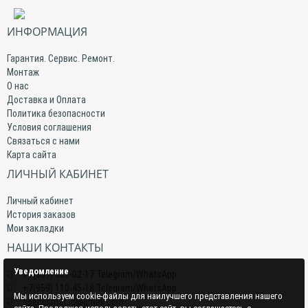
ИНФОРМАЦИЯ
Гарантия. Сервис. Ремонт.
Монтаж
О нас
Доставка и Оплата
Политика безопасности
Условия соглашения
Связаться с нами
Карта сайта
ЛИЧНЫЙ КАБИНЕТ
Личный кабинет
История заказов
Мои закладки
НАШИ КОНТАКТЫ
Уведомление
+7(959) 509-02-17 Telegram/WhatsApp
+7(959) 110-45-18 Telegram/WhatsApp
Мы используем cookie-файлы для наилучшего представления нашего
specclimat.lg@gmail.com