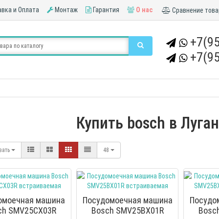
вка и Оплата
Монтаж
Гарантия
О нас
Сравнение това
+7(95
+7(95
Купить bosch в Луга
вать
48
омоечная машина
Посудомоечная машина
Посудо
ch SMV25CX03R
Bosch SMV25BX01R
Bosc