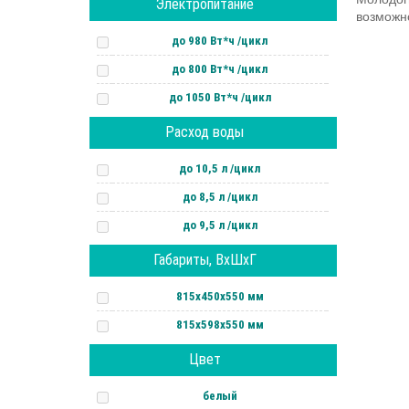
Электропитание
возможн
до 980 Вт*ч /цикл
до 800 Вт*ч /цикл
до 1050 Вт*ч /цикл
Расход воды
до 10,5 л /цикл
до 8,5 л /цикл
до 9,5 л /цикл
Габариты, ВхШхГ
815х450х550 мм
815х598х550 мм
Цвет
белый