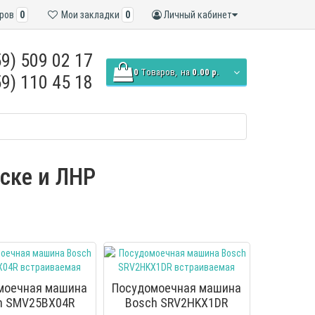
ров
0
Мои закладки
0
Личный кабинет
9) 509 02 17
0
Tоваров,
на
0.00 р.
9) 110 45 18
нске и ЛНР
моечная машина
Посудомоечная машина
h SMV25BX04R
Bosch SRV2HKX1DR