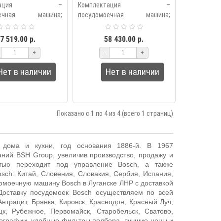
траиваемая
встраиваемая
лектация –
Комплектация –
моечная машина;
посудомоечная машина;
ка для столовых
двойной вращающийся
 отсек DosageAssist;
верхний распылитель
7 519.00 р.
58 430.00 р.
во по эксплуатации;
DuoPower; корзинка для
+
-
+
 Фасадная д..
столовых приборов; отсек
DosageAssist;..
Нет в наличии
Нет в наличии
Показано с 1 по 4 из 4 (всего 1 страниц)
 дома и кухни, год основания 1886-й. В 1967
паний
BSH
Group
, увеличив производство, продажу и
стью переходит под управление
Bosch
, а также
osch
: Китай, Словения, Словакия, Сербия, Испания,
омоечную машину Bosch в Луганске ЛНР с доставкой
Доставку посудомоек Bosch осуществляем по всей
 Антрацит, Брянка, Кировск, Краснодон, Красный Луч,
цк, Рубежное, Первомайск, Старобельск, Сватово,
тографии, удобные фильтры подбора, лучшие цены и