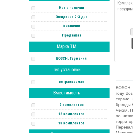
в
Ком
Нет в наличии
посуд
корзи
Ожидание 2-3 дня
приборов
В наличии
третий 
переста
Предзаказ
Марка ТМ
BOSCH, Германия
Тип установки
встраиваемая
BOSCH
–
Вместимость
году
Bos
сервис
бренды
9 комплектов
Чехия, П
12 комплектов
по низк
террито
13 комплектов
Перевал
Молодог