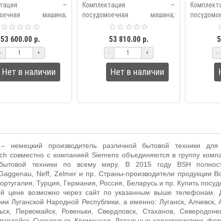
страиваемая
встраиваемая
вс
плектация –
Комплектация –
Комп
омоечная машина;
посудомоечная машина;
посудо
нка для столовых
корзинка для столовых
корзин
; отсек DosageAssist;
приборов; отсек DosageAssist;
приборов;
53 600.00 р.
53 810.00 р.
5
короб VarioDrawer;
руководство по эксплуатации;
руководст
-
+
-
+
-
вляемый по высот..
упаковка. Фасадная д..
упаковка.
Нет в наличии
Нет в наличии
 немецкий производитель различной бытовой техники для
ch
совместно с компанией
Siemens
объединяются в группу ком
 бытовой техники по всему миру. В 2015 году
BSH
полно
Gaggenau
,
Neff
,
Zelmer
и пр. Страны-производители продукции
B
ортугалия, Турция, Германия, Россия, Беларусь и пр.
Купить посуд
ой цене возможно через сайт по указанным выше телефонам. 
рии Луганской Народной Республики, а именно:
Луганск, Алчевск,
ьск, Первомайск, Ровеньки, Свердловск, Стаханов, Северодоне
вардейск, Суходольск, Кременная
. Детальные характеристики, фо